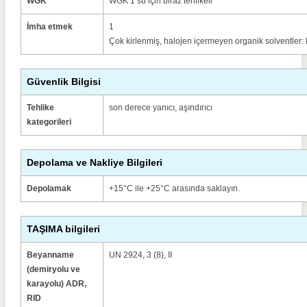
WGK
WGK 1 su için biraz tehlikeli
İmha etmek
1
Çok kirlenmiş, halojen içermeyen organik solventler: 
Güvenlik Bilgisi
Tehlike
son derece yanıcı, aşındırıcı
kategorileri
Depolama ve Nakliye Bilgileri
Depolamak
+15°C ile +25°C arasında saklayın.
TAŞIMA bilgileri
Beyanname
UN 2924, 3 (8), II
(demiryolu ve
karayolu) ADR,
RID