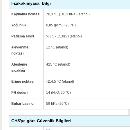
Fizikokimyasal Bilgi
Kaynama noktası
78,3 °C (1013 hPa) (etanol)
Yoğunluk
0,85 g/cm3 (20 °C)
Patlama sınırı
%3,5 - 15,0(V) (etanol)
alevlenme
12 °C (etanol)
noktası
Ateşleme
425 °C (etanol)
sıcaklığı
Erime noktası
-114,5 °C (etanol)
PH değeri
14 (H₂O, 20 °C)
Buhar basıncı
59 hPa (20°C)
GHS'ye göre Güvenlik Bilgileri