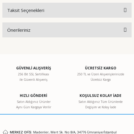
Taksit Seçenekleri
Bu ürüne ilk yorumu siz yapın!
Önerileriniz
Yorum Yaz
Bu ürünün fiyat bilgisi, resim, ürün açıklamalarında ve diğer
konularda yetersiz gördüğünüz noktaları öneri formunu
kullanarak tarafımıza iletebilirsiniz.
Görüş ve önerileriniz için teşekkür ederiz.
GÜVENLİ ALIŞVERİŞ
ÜCRETSİZ KARGO
256 Bit SSL Sertifikası
250 TL ve Üzeri Alışverişlerinizde
ile Güvenli Alışveriş
Ücretsiz Kargo
Ürün resmi kalitesiz, bozuk veya görüntülenemiyor.
Ürün açıklamasında eksik bilgiler bulunuyor.
HIZLI GÖNDERİ
KOŞULSUZ KOLAY İADE
Ürün bilgilerinde hatalar bulunuyor.
Satın Aldığınız Ürünler
Satın Aldığınız Tüm Ürünlerde
Aynı Gün Kargoya Verilir
Değişim ve Kolay İade
Ürün fiyatı diğer sitelerden daha pahalı.
Bu ürüne benzer farklı alternatifler olmalı.
MERKEZ OFİS:
Madenler, Mert Sk. No:8/A, 34776 Ümraniye/İstanbul