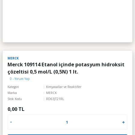
MERCK
Merck 109114 Etanol içinde potasyum hidroksit
çözeltisi 0,5 mol/L (0,5N) 1 lt.
0 - Yorum Yap
Kategori
Kimyasallar ve Reaktifler
Marka
MERCK
Stok Kodu
RD63JT21RL
0,00 TL