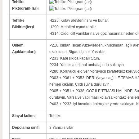
Tehlike
Piktogram(lar)ı
Tehlike
H225: Kolay alevlenir sıvı ve buhar.
Bildirim(ler)i
H290: Metalleri aşındırabilir.
H314: Ciddi cilt yanıklarına ve göz hasarına neden ol
Önlem
P210: Isıdan, sıcak yüzeylerden, kıvılcımdan, açık al
Açıklamaları)
uzak tutun.
Sigara İçmek Yasaktır.
P233: Kabı sıkıca kapalı tutun.
P234: Yalnızca orijinal ambalajında ​​saklayın.
P280: Koruyucu eldiven/koruyucu kıyafet/göz koruyuc
P303 + P361 + P353: DERİ (veya saç) İLE TEMAS HALİ
hemen çıkarın.
Cildi suyla durulayın.
P305 + P351 + P338: GÖZ İLE TEMASI HALİNDE: Su il
durulayın.
Varsa ve yapılması kolaysa kontakt lensleri
P403 + P233: İyi havalandırılmış bir yerde saklayın.
K
Sinyal kelime
Tehlike
Depolama sınıfı
3 Yanıcı sıvılar