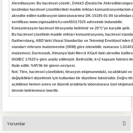
Akreditasyon: Bu hacimsel çözelti , DAkkS (Deutsche Akkreditierungsst
tarafından hacimsel çözeltilerdeki madde miktarı konsantrasyonlarının a
akredite edilen kalibrasyon laboratuvarımız DK-15185-01-00 tarafından a
sertifikası www.sigmaaldrich.com/ISO17025 adresinde bulunabilir.
Konsantrasyon hacimsel titrasyonla belirlenir ve 20°C'ye karşılık gelir.
Bu hacimsel çözeltinin madde miktarı konsantrasyonu, hacimsel standart
Gaithersburg, ABD'deki Ulusal Standartlar ve Teknoloji Enstitüsü'nden (
standart referans malzemesine (SRM) göre izlenebilir. numarası 1.02401)
malzemesi, Darmstadt, Almanya'daki Merck KGaA'daki akredite kalibra
ISO/IEC 17025'e göre analiz edilmiştir. Belirsizlik, k=2 kapsam faktörü ile
ifade edilir. %95'lik bir güven seviyesi.
Not: Titre, hacimsel çözeltideki, titrasyon ekipmanındaki, sıcaklıktaki ve
değişiklikleri düzeltmek için kullanılan bir düzeltme faktörüdür.
Doğru titr
açıldıktan hemen sonra ve düzenli aralıklarla laboratuvara özel ekipmanl
titrenin belirlenmesi önerilir.
Yorumlar