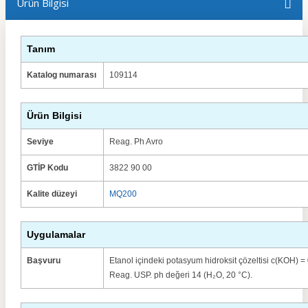
Ürün Bilgisi
Tanım
Katalog numarası
109114
Ürün Bilgisi
Seviye
Reag.
Ph Avro
GTİP Kodu
3822 90 00
Kalite düzeyi
MQ200
Uygulamalar
Başvuru
Etanol içindeki potasyum hidroksit çözeltisi c(KOH) = 
Reag.
USP.
ph değeri 14 (H₂O, 20 °C).