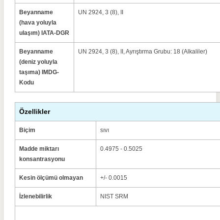
Beyanname
UN 2924, 3 (8), II
(hava yoluyla
ulaşım) IATA-DGR
Beyanname
UN 2924, 3 (8), II, Ayrıştırma Grubu: 18 (Alkaliler)
(deniz yoluyla
taşıma) IMDG-
Kodu
Özellikler
Biçim
sıvı
Madde miktarı
0.4975 - 0.5025
konsantrasyonu
Kesin ölçümü olmayan
+/- 0.0015
İzlenebilirlik
NIST SRM