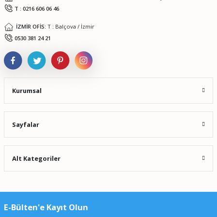
T : 0216 606 06 46
İZMİR OFİS:
T : Balçova / İzmir
Gönder
0530 381 24 21
Kurumsal
Sayfalar
Alt Kategoriler
E-Bülten'e Kayıt Olun