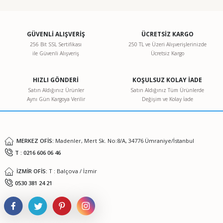
konularda yetersiz gördüğünüz noktaları öneri formunu
kullanarak tarafımıza iletebilirsiniz.
Görüş ve önerileriniz için teşekkür ederiz.
GÜVENLİ ALIŞVERİŞ
ÜCRETSİZ KARGO
256 Bit SSL Sertifikası
250 TL ve Üzeri Alışverişlerinizde
ile Güvenli Alışveriş
Ücretsiz Kargo
Ürün resmi kalitesiz, bozuk veya görüntülenemiyor.
Ürün açıklamasında eksik bilgiler bulunuyor.
HIZLI GÖNDERİ
KOŞULSUZ KOLAY İADE
Ürün bilgilerinde hatalar bulunuyor.
Satın Aldığınız Ürünler
Satın Aldığınız Tüm Ürünlerde
Aynı Gün Kargoya Verilir
Değişim ve Kolay İade
Ürün fiyatı diğer sitelerden daha pahalı.
Bu ürüne benzer farklı alternatifler olmalı.
MERKEZ OFİS:
Madenler, Mert Sk. No:8/A, 34776 Ümraniye/İstanbul
T : 0216 606 06 46
İZMİR OFİS:
T : Balçova / İzmir
Gönder
0530 381 24 21