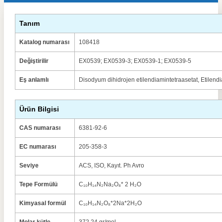
Tanım
Katalog numarası
108418
Değiştirilir
EX0539; EX0539-3; EX0539-1; EX0539-5
Eş anlamlı
Disodyum dihidrojen etilendiamintetraasetat, Etilendi
Ürün Bilgisi
CAS numarası
6381-92-6
EC numarası
205-358-3
Seviye
ACS, ISO, Kayıt. Ph Avro
Tepe Formülü
C₁₀H₁₄N₂Na₂O₈* 2 H₂O
Kimyasal formül
C₁₀H₁₄N₂O₈*2Na*2H₂O