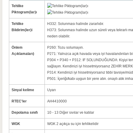
Tehlike
Piktogram(lar)ı
Tehlike
H332: Solunması halinde zararlıdır.
Bildirim(ler)i
H373: Solunması halinde uzun süreli veya tekrarlı 
neden olabilir.
Önlem
P260: Tozu solumayın.
Açıklamaları)
P271: Yalnızca açık havada veya iyi havalandırılan bi
P304 + P340 + P312: IF SOLUNDUĞUNDA: Kişiyi temiz
sağlayın. Kendinizi iyi hissetmiyorsanız ZEHİR MERK
P314: Kendinizi iyi hissetmiyorsanız tıbbi tavsiye/müd
P501: İçeriği/kabı uygun bir yere atın. onaylı atık imha 
Sinyal kelime
Uyarı
RTEC'ler
AH4410000
Depolama sınıfı
10 - 13 Diğer sıvılar ve katılar
WGK
WGK 2 açıkça su için tehlikelidir