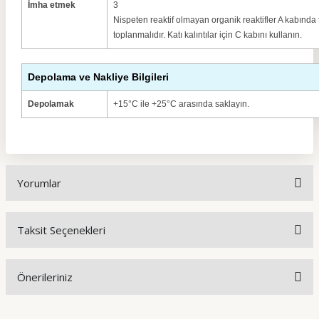
İmha etmek
3
Nispeten reaktif olmayan organik reaktifler A kabınd
toplanmalıdır. Katı kalıntılar için C kabını kullanın.
Depolama ve Nakliye Bilgileri
Depolamak
+15°C ile +25°C arasında saklayın.
Yorumlar
Taksit Seçenekleri
Bu ürüne ilk yorumu siz yapın!
Önerileriniz
Yorum Yaz
Bu ürünün fiyat bilgisi, resim, ürün açıklamalarında ve diğer