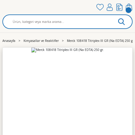
Anasayfa
Kimyasallar ve Reaktifler
Merck 108418 Titriplex III GR (Na EDTA) 250 gr.