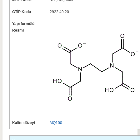
Molar kütle
372,24 gr/mol
GTİP Kodu
2922 49 20
Yapı formülü
Resmi
Kalite düzeyi
MQ100