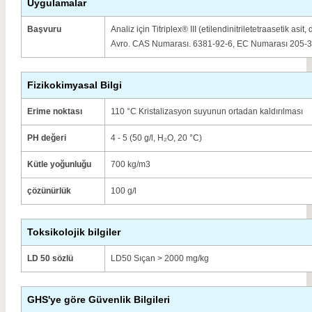
Uygulamalar
Başvuru
Analiz için Titriplex® III (etilendinitriletetraasetik a
Avro. CAS Numarası. 6381-92-6, EC Numarası 205-3
Fizikokimyasal Bilgi
Erime noktası
110 °C Kristalizasyon suyunun ortadan kaldırılması
PH değeri
4 - 5 (50 g/l, H₂O, 20 °C)
Kütle yoğunluğu
700 kg/m3
çözünürlük
100 g/l
Toksikolojik bilgiler
LD 50 sözlü
LD50 Sıçan > 2000 mg/kg
GHS'ye göre Güvenlik Bilgileri