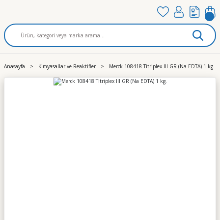
Anasayfa
Kimyasallar ve Reaktifler
Merck 108418 Titriplex III GR (Na EDTA) 1 kg.