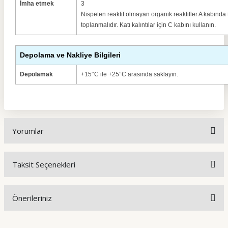
İmha etmek
3
Nispeten reaktif olmayan organik reaktifler A kabınd
toplanmalıdır. Katı kalıntılar için C kabını kullanın.
Depolama ve Nakliye Bilgileri
Depolamak
+15°C ile +25°C arasında saklayın.
Yorumlar
Taksit Seçenekleri
Bu ürüne ilk yorumu siz yapın!
Önerileriniz
Yorum Yaz
Bu ürünün fiyat bilgisi, resim, ürün açıklamalarında ve diğer