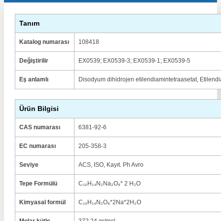
Tanım
Katalog numarası
108418
Değiştirilir
EX0539; EX0539-3; EX0539-1; EX0539-5
Eş anlamlı
Disodyum dihidrojen etilendiamintetraasetat, Etilendi
Ürün Bilgisi
CAS numarası
6381-92-6
EC numarası
205-358-3
Seviye
ACS, ISO, Kayıt. Ph Avro
Tepe Formülü
C₁₀H₁₄N₂Na₂O₈* 2 H₂O
Kimyasal formül
C₁₀H₁₄N₂O₈*2Na*2H₂O