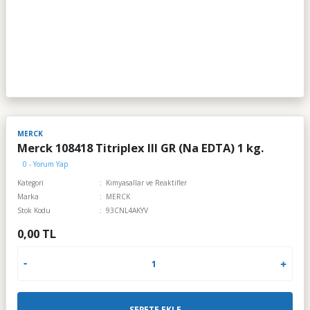
MERCK
Merck 108418 Titriplex III GR (Na EDTA) 1 kg.
0 - Yorum Yap
Kategori
Kimyasallar ve Reaktifler
Marka
MERCK
Stok Kodu
93CNL4AKYV
0,00 TL
SEPETE EKLE