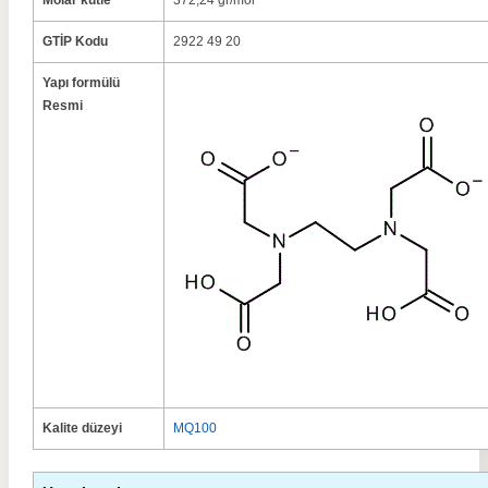
Molar kütle
372,24 gr/mol
GTİP Kodu
2922 49 20
Yapı formülü
Resmi
Kalite düzeyi
MQ100