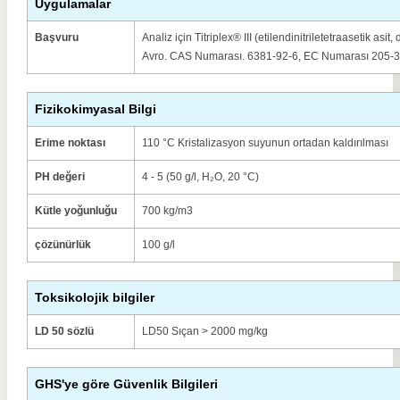
Uygulamalar
Başvuru
Analiz için Titriplex® III (etilendinitriletetraasetik a
Avro. CAS Numarası. 6381-92-6, EC Numarası 205-3
Fizikokimyasal Bilgi
Erime noktası
110 °C Kristalizasyon suyunun ortadan kaldırılması
PH değeri
4 - 5 (50 g/l, H₂O, 20 °C)
Kütle yoğunluğu
700 kg/m3
çözünürlük
100 g/l
Toksikolojik bilgiler
LD 50 sözlü
LD50 Sıçan > 2000 mg/kg
GHS'ye göre Güvenlik Bilgileri