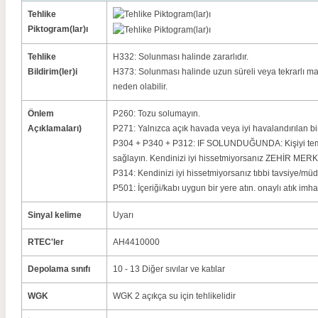
Tehlike
Piktogram(lar)ı
Tehlike
H332: Solunması halinde zararlıdır.
Bildirim(ler)i
H373: Solunması halinde uzun süreli veya tekrarlı 
neden olabilir.
Önlem
P260: Tozu solumayın.
Açıklamaları)
P271: Yalnızca açık havada veya iyi havalandırılan bi
P304 + P340 + P312: IF SOLUNDUĞUNDA: Kişiyi temiz
sağlayın. Kendinizi iyi hissetmiyorsanız ZEHİR MERK
P314: Kendinizi iyi hissetmiyorsanız tıbbi tavsiye/müd
P501: İçeriği/kabı uygun bir yere atın. onaylı atık imha 
Sinyal kelime
Uyarı
RTEC'ler
AH4410000
Depolama sınıfı
10 - 13 Diğer sıvılar ve katılar
WGK
WGK 2 açıkça su için tehlikelidir