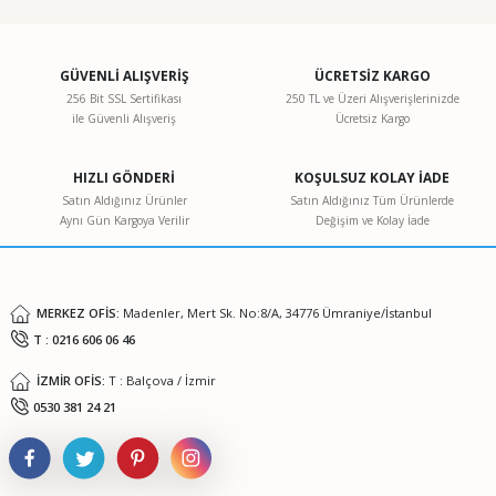
konularda yetersiz gördüğünüz noktaları öneri formunu
kullanarak tarafımıza iletebilirsiniz.
Görüş ve önerileriniz için teşekkür ederiz.
GÜVENLİ ALIŞVERİŞ
ÜCRETSİZ KARGO
256 Bit SSL Sertifikası
250 TL ve Üzeri Alışverişlerinizde
ile Güvenli Alışveriş
Ücretsiz Kargo
Ürün resmi kalitesiz, bozuk veya görüntülenemiyor.
Ürün açıklamasında eksik bilgiler bulunuyor.
HIZLI GÖNDERİ
KOŞULSUZ KOLAY İADE
Ürün bilgilerinde hatalar bulunuyor.
Satın Aldığınız Ürünler
Satın Aldığınız Tüm Ürünlerde
Aynı Gün Kargoya Verilir
Değişim ve Kolay İade
Ürün fiyatı diğer sitelerden daha pahalı.
Bu ürüne benzer farklı alternatifler olmalı.
MERKEZ OFİS:
Madenler, Mert Sk. No:8/A, 34776 Ümraniye/İstanbul
T : 0216 606 06 46
İZMİR OFİS:
T : Balçova / İzmir
Gönder
0530 381 24 21