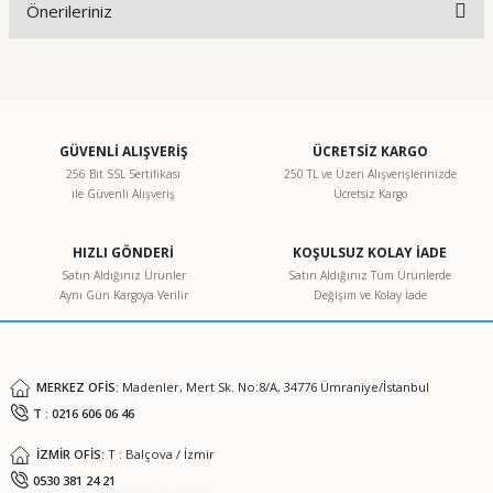
Önerileriniz
Yorum Yaz
Bu ürünün fiyat bilgisi, resim, ürün açıklamalarında ve diğer
konularda yetersiz gördüğünüz noktaları öneri formunu
kullanarak tarafımıza iletebilirsiniz.
Görüş ve önerileriniz için teşekkür ederiz.
GÜVENLİ ALIŞVERİŞ
ÜCRETSİZ KARGO
256 Bit SSL Sertifikası
250 TL ve Üzeri Alışverişlerinizde
ile Güvenli Alışveriş
Ücretsiz Kargo
Ürün resmi kalitesiz, bozuk veya görüntülenemiyor.
Ürün açıklamasında eksik bilgiler bulunuyor.
HIZLI GÖNDERİ
KOŞULSUZ KOLAY İADE
Ürün bilgilerinde hatalar bulunuyor.
Satın Aldığınız Ürünler
Satın Aldığınız Tüm Ürünlerde
Aynı Gün Kargoya Verilir
Değişim ve Kolay İade
Ürün fiyatı diğer sitelerden daha pahalı.
Bu ürüne benzer farklı alternatifler olmalı.
MERKEZ OFİS:
Madenler, Mert Sk. No:8/A, 34776 Ümraniye/İstanbul
T : 0216 606 06 46
İZMİR OFİS:
T : Balçova / İzmir
Gönder
0530 381 24 21