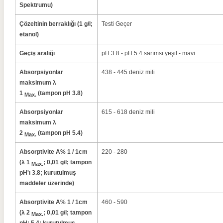
Spektrumu)
Çözeltinin berraklığı (1 g/l;
Testi Geçer
etanol)
Geçiş aralığı
pH 3.8 - pH 5.4 sarımsı yeşil - mavi
Absorpsiyonlar
438 - 445 deniz mili
maksimum λ
1
(tampon pH 3.8)
Max.
Absorpsiyonlar
615 - 618 deniz mili
maksimum λ
2
(tampon pH 5.4)
Max.
Absorptivite A% 1 / 1cm
220 - 280
(λ 1
; 0,01 g/l; tampon
Max.
pH'ı 3.8; kurutulmuş
maddeler üzerinde)
Absorptivite A% 1 / 1cm
460 - 590
(λ 2
; 0,01 g/l; tampon
Max.