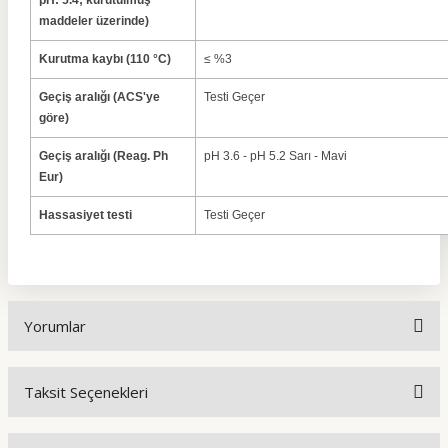
pH: 5.4; kurutulmuş
maddeler üzerinde)
Kurutma kaybı (110 °C)
≤ %3
Geçiş aralığı (ACS'ye
Testi Geçer
göre)
Geçiş aralığı (Reag. Ph
pH 3.6 - pH 5.2 Sarı - Mavi
Eur)
Hassasiyet testi
Testi Geçer
Yorumlar
Taksit Seçenekleri
Bu ürüne ilk yorumu siz yapın!