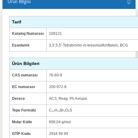
Ürün Bilgisi
Tarif
Katalog Numarası
108121
Eşanlamlı
3,3',5,5'-Tetrabromo-m-kresolsülfonftalein, BCG
Ürün Bilgileri
CAS numarası
76-60-8
EC numarası
200-972-8
Derece
ACS, Reag. Ph Avrupa
Tepe Formülü
C₂₁H₁₄Br₄O₅S
Molar Kütle
698,04 g/mol
GTİP Kodu
2934 99 99