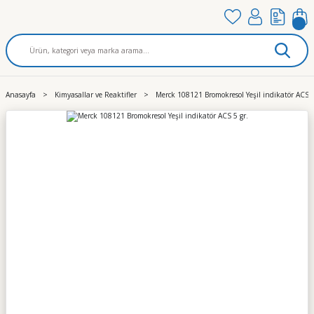
Anasayfa
Kimyasallar ve Reaktifler
Merck 108121 Bromokresol Yeşil indikatör ACS 5