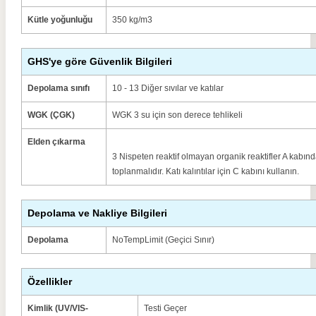
Kütle yoğunluğu
350 kg/m3
GHS'ye göre Güvenlik Bilgileri
Depolama sınıfı
10 - 13 Diğer sıvılar ve katılar
WGK (ÇGK)
WGK 3 su için son derece tehlikeli
Elden çıkarma
3 Nispeten reaktif olmayan organik reaktifler A kabınd
toplanmalıdır. Katı kalıntılar için C kabını kullanın.
Depolama ve Nakliye Bilgileri
Depolama
NoTempLimit (Geçici Sınır)
Özellikler
Kimlik (UV/VIS-
Testi Geçer