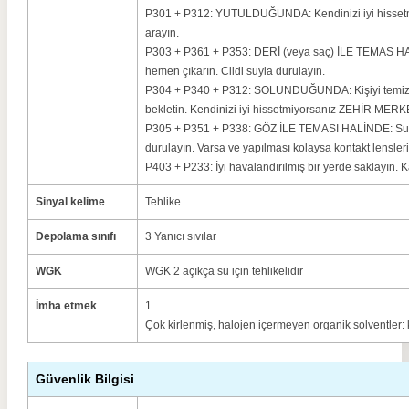
P301 + P312: YUTULDUĞUNDA: Kendinizi iyi hisset
arayın.
P303 + P361 + P353: DERİ (veya saç) İLE TEMAS HALİ
hemen çıkarın.
Cildi suyla durulayın.
P304 + P340 + P312: SOLUNDUĞUNDA: Kişiyi temiz ha
bekletin.
Kendinizi iyi hissetmiyorsanız ZEHİR MERKE
P305 + P351 + P338: GÖZ İLE TEMASI HALİNDE: Su il
durulayın.
Varsa ve yapılması kolaysa kontakt lensleri
P403 + P233: İyi havalandırılmış bir yerde saklayın.
K
Sinyal kelime
Tehlike
Depolama sınıfı
3 Yanıcı sıvılar
WGK
WGK 2 açıkça su için tehlikelidir
İmha etmek
1
Çok kirlenmiş, halojen içermeyen organik solventler: 
Güvenlik Bilgisi