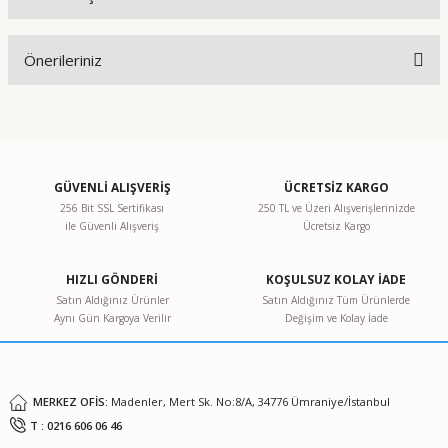
Bu ürüne ilk yorumu siz yapın!
Önerileriniz
Yorum Yaz
Bu ürünün fiyat bilgisi, resim, ürün açıklamalarında ve diğer
konularda yetersiz gördüğünüz noktaları öneri formunu
kullanarak tarafımıza iletebilirsiniz.
Görüş ve önerileriniz için teşekkür ederiz.
GÜVENLİ ALIŞVERİŞ
ÜCRETSİZ KARGO
256 Bit SSL Sertifikası
250 TL ve Üzeri Alışverişlerinizde
ile Güvenli Alışveriş
Ücretsiz Kargo
Ürün resmi kalitesiz, bozuk veya görüntülenemiyor.
Ürün açıklamasında eksik bilgiler bulunuyor.
HIZLI GÖNDERİ
KOŞULSUZ KOLAY İADE
Ürün bilgilerinde hatalar bulunuyor.
Satın Aldığınız Ürünler
Satın Aldığınız Tüm Ürünlerde
Aynı Gün Kargoya Verilir
Değişim ve Kolay İade
Ürün fiyatı diğer sitelerden daha pahalı.
Bu ürüne benzer farklı alternatifler olmalı.
MERKEZ OFİS:
Madenler, Mert Sk. No:8/A, 34776 Ümraniye/İstanbul
T : 0216 606 06 46