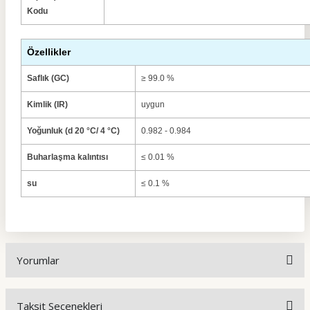
Kodu
Özellikler
Saflık (GC)
≥ 99.0 %
Kimlik (IR)
uygun
Yoğunluk (d 20 °C/ 4 °C)
0.982 - 0.984
Buharlaşma kalıntısı
≤ 0.01 %
su
≤ 0.1 %
Yorumlar
Taksit Seçenekleri