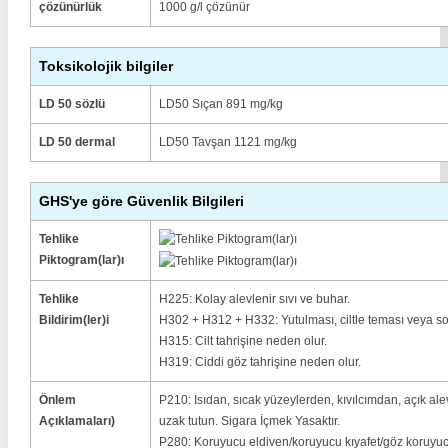
çözünürlük
1000 g/l çözünür
Toksikolojik bilgiler
LD 50 sözlü
LD50 Sıçan 891 mg/kg
LD 50 dermal
LD50 Tavşan 1121 mg/kg
GHS'ye göre Güvenlik Bilgileri
Tehlike
Piktogram(lar)ı
Tehlike
H225: Kolay alevlenir sıvı ve buhar.
Bildirim(ler)i
H302 + H312 + H332: Yutulması, ciltle teması veya sol
H315: Cilt tahrişine neden olur.
H319: Ciddi göz tahrişine neden olur.
Önlem
P210: Isıdan, sıcak yüzeylerden, kıvılcımdan, açık al
Açıklamaları)
uzak tutun.
Sigara İçmek Yasaktır.
P280: Koruyucu eldiven/koruyucu kıyafet/göz koruyuc