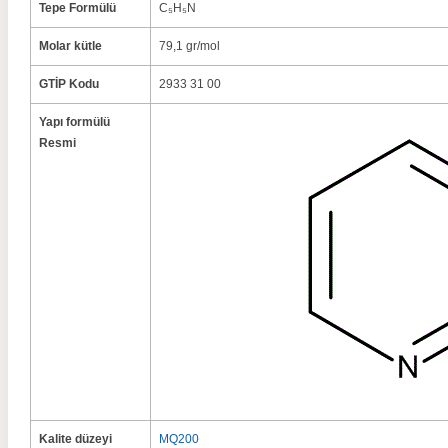
Tepe Formülü
C₅H₅N
Molar kütle
79,1 gr/mol
GTİP Kodu
2933 31 00
Yapı formülü
Resmi
Kalite düzeyi
MQ200