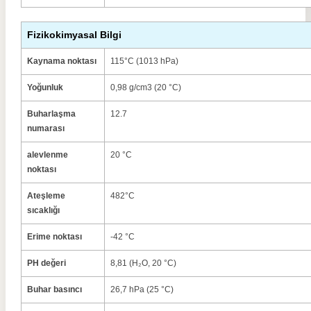
Fizikokimyasal Bilgi
Kaynama noktası
115°C (1013 hPa)
Yoğunluk
0,98 g/cm3 (20 °C)
Buharlaşma
12.7
numarası
alevlenme
20 °C
noktası
Ateşleme
482°C
sıcaklığı
Erime noktası
-42 °C
PH değeri
8,81 (H₂O, 20 °C)
Buhar basıncı
26,7 hPa (25 °C)