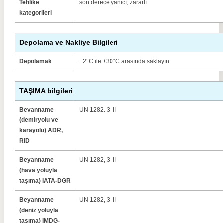
Tehlike
son derece yanıcı, zararlı
kategorileri
Depolama ve Nakliye Bilgileri
Depolamak
+2°C ile +30°C arasında saklayın.
TAŞIMA bilgileri
Beyanname
UN 1282, 3, II
(demiryolu ve
karayolu) ADR,
RID
Beyanname
UN 1282, 3, II
(hava yoluyla
taşıma) IATA-DGR
Beyanname
UN 1282, 3, II
(deniz yoluyla
taşıma) IMDG-