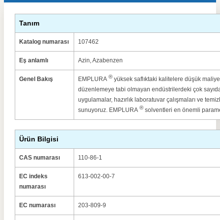
Tanım
Katalog numarası
107462
Eş anlamlı
Azin, Azabenzen
®
Genel Bakış
EMPLURA
yüksek saflıktaki kalitelere düşük maliyetl
düzenlemeye tabi olmayan endüstrilerdeki çok sayıd
uygulamalar, hazırlık laboratuvar çalışmaları ve temizli
®
sunuyoruz.
EMPLURA
solventleri en önemli paramet
Ürün Bilgisi
CAS numarası
110-86-1
EC indeks
613-002-00-7
numarası
EC numarası
203-809-9