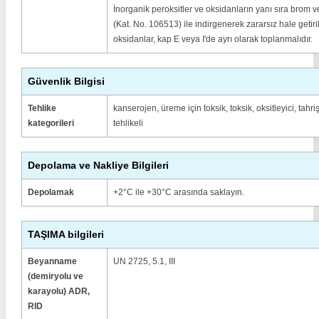
İnorganik peroksitler ve oksidanların yanı sıra brom ve
(Kat. No. 106513) ile indirgenerek zararsız hale getiri
oksidanlar, kap E veya I'de ayrı olarak toplanmalıdır.
Güvenlik Bilgisi
Tehlike
kanserojen, üreme için toksik, toksik, oksitleyici, tahri
kategorileri
tehlikeli
Depolama ve Nakliye Bilgileri
Depolamak
+2°C ile +30°C arasında saklayın.
TAŞIMA bilgileri
Beyanname
UN 2725, 5.1, III
(demiryolu ve
karayolu) ADR,
RID