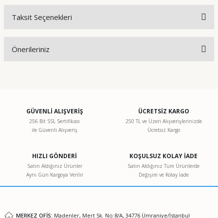
Taksit Seçenekleri
Bu ürüne ilk yorumu siz yapın!
Önerileriniz
Yorum Yaz
Bu ürünün fiyat bilgisi, resim, ürün açıklamalarında ve diğer
konularda yetersiz gördüğünüz noktaları öneri formunu
kullanarak tarafımıza iletebilirsiniz.
Görüş ve önerileriniz için teşekkür ederiz.
GÜVENLİ ALIŞVERİŞ
ÜCRETSİZ KARGO
256 Bit SSL Sertifikası
250 TL ve Üzeri Alışverişlerinizde
ile Güvenli Alışveriş
Ücretsiz Kargo
Ürün resmi kalitesiz, bozuk veya görüntülenemiyor.
Ürün açıklamasında eksik bilgiler bulunuyor.
HIZLI GÖNDERİ
KOŞULSUZ KOLAY İADE
Ürün bilgilerinde hatalar bulunuyor.
Satın Aldığınız Ürünler
Satın Aldığınız Tüm Ürünlerde
Aynı Gün Kargoya Verilir
Değişim ve Kolay İade
Ürün fiyatı diğer sitelerden daha pahalı.
Bu ürüne benzer farklı alternatifler olmalı.
MERKEZ OFİS:
Madenler, Mert Sk. No:8/A, 34776 Ümraniye/İstanbul