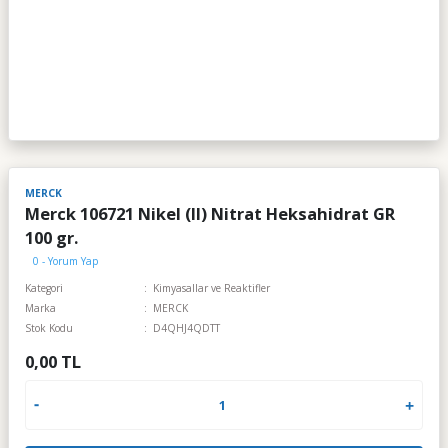
MERCK
Merck 106721 Nikel (II) Nitrat Heksahidrat GR
100 gr.
0 - Yorum Yap
Kategori
Kimyasallar ve Reaktifler
Marka
MERCK
Stok Kodu
D4QHJ4QDTT
0,00 TL