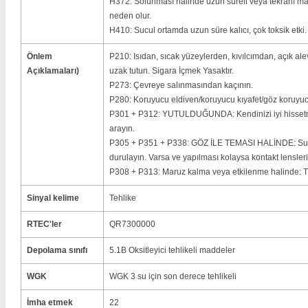
H372: Solunması halinde uzun süreli veya tekrarlı 
neden olur.
H410: Sucul ortamda uzun süre kalıcı, çok toksik etki.
Önlem
P210: Isıdan, sıcak yüzeylerden, kıvılcımdan, açık al
Açıklamaları)
uzak tutun.
Sigara İçmek Yasaktır.
P273: Çevreye salınmasından kaçının.
P280: Koruyucu eldiven/koruyucu kıyafet/göz koruyuc
P301 + P312: YUTULDUĞUNDA: Kendinizi iyi hisset
arayın.
P305 + P351 + P338: GÖZ İLE TEMASI HALİNDE: Su il
durulayın.
Varsa ve yapılması kolaysa kontakt lensleri
P308 + P313: Maruz kalma veya etkilenme halinde: Tı
Sinyal kelime
Tehlike
RTEC'ler
QR7300000
Depolama sınıfı
5.1B Oksitleyici tehlikeli maddeler
WGK
WGK 3 su için son derece tehlikeli
İmha etmek
22