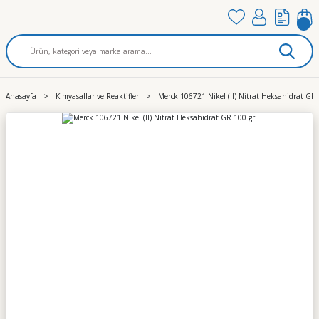
Anasayfa
Kimyasallar ve Reaktifler
Merck 106721 Nikel (II) Nitrat Heksahidrat GR 