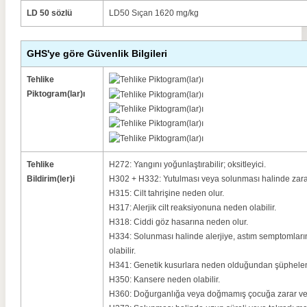
LD 50 sözlü
LD50 Sıçan 1620 mg/kg
GHS'ye göre Güvenlik Bilgileri
Tehlike
Piktogram(lar)ı
Tehlike
H272: Yangını yoğunlaştırabilir;
oksitleyici.
Bildirim(ler)i
H302 + H332: Yutulması veya solunması halinde zarar
H315: Cilt tahrişine neden olur.
H317: Alerjik cilt reaksiyonuna neden olabilir.
H318: Ciddi göz hasarına neden olur.
H334: Solunması halinde alerjiye, astım semptomları
olabilir.
H341: Genetik kusurlara neden olduğundan şüpheleni
H350: Kansere neden olabilir.
H360: Doğurganlığa veya doğmamış çocuğa zarar vere