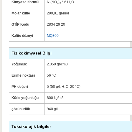
Kimyasal formül
Ni(NO₃)₂ * 6 H₂O
Molar kütle
290,81 gr/mol
GTİP Kodu
2834 29 20
Kalite düzeyi
MQ300
Fizikokimyasal Bilgi
Yoğunluk
2.050 gr/cm3
Erime noktası
56 °C
PH değeri
5 (50 g/l, H₂O, 20 °C)
Kütle yoğunluğu
800 kg/m3
çözünürlük
940 g/l
Toksikolojik bilgiler