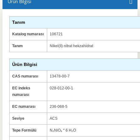
Ürün Bilgisi
Tanım
Katalog numarası
106721
Tanım
Nikel(II) nitrat hekzahidrat
Ürün Bilgisi
CAS numarası
13478-00-7
EC indeks
028-012-00-1
numarası
EC numarası
236-068-5
Seviye
ACS
Tepe Formülü
N₂NiO₆ * 6 H₂O