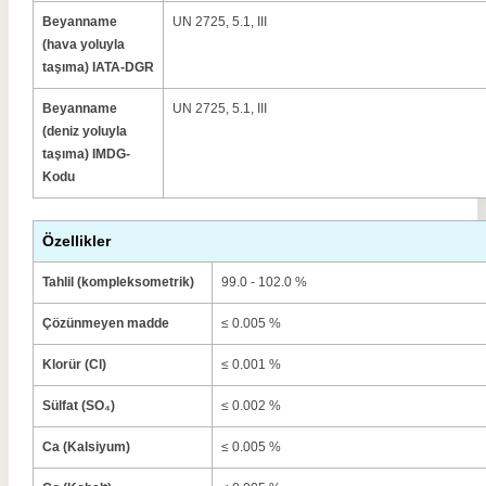
Beyanname
UN 2725, 5.1, III
(hava yoluyla
taşıma) IATA-DGR
Beyanname
UN 2725, 5.1, III
(deniz yoluyla
taşıma) IMDG-
Kodu
Özellikler
Tahlil (kompleksometrik)
99.0 - 102.0 %
Çözünmeyen madde
≤ 0.005 %
Klorür (Cl)
≤ 0.001 %
Sülfat (SO₄)
≤ 0.002 %
Ca (Kalsiyum)
≤ 0.005 %