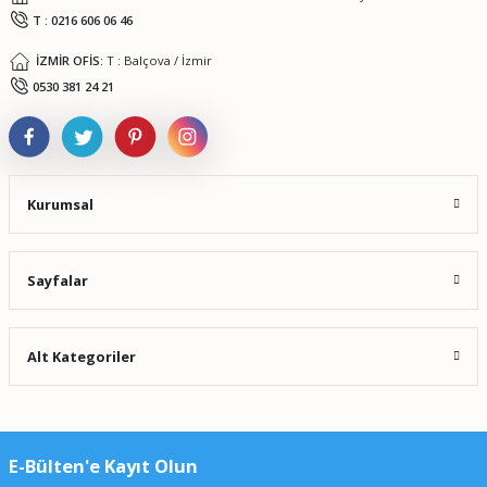
T : 0216 606 06 46
İZMİR OFİS:
T : Balçova / İzmir
Gönder
0530 381 24 21
Kurumsal
Sayfalar
Alt Kategoriler
E-Bülten'e Kayıt Olun