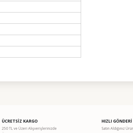
ularda yetersiz gördüğünüz noktaları öneri formunu kullanarak tarafımıza il
Bu ürüne ilk yorumu siz yapın!
ÜCRETSİZ KARGO
HIZLI GÖNDERİ
Yorum Yaz
250 TL ve Üzeri Alışverişlerinizde
Satın Aldığınız Ürü