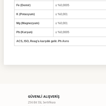
Fe (Demir)
≤ %0,0005
K (Potasyum)
≤ %0,001
Mg (Magnezyum)
≤ %0,001
Pb (Kurşun)
≤ %0,0005
ACS, ISO, Reag'a karşılık gelir. Ph Avro
Bu ürünün fiyat bilgisi, resim, ürün açıklamalarında ve diğer kon
Görüş ve önerileriniz için teşekkür ederiz.
Ürün resmi kalitesiz, bozuk veya görüntülenemiyor.
GÜVENLİ ALIŞVERİŞ
Ürün açıklamasında eksik bilgiler bulunuyor.
256 Bit SSL Sertifikası