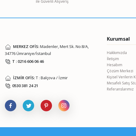
ile Güvenli Alışveriş
Ürün bilgilerinde hatalar bulunuyor.
Ürün fiyatı diğer sitelerden daha pahalı.
Bu ürüne benzer farklı alternatifler olmalı.
Kurumsal
MERKEZ OFİS:
Madenler, Mert Sk. No:8/A,
Hakkımızda
34776 Ümraniye/İstanbul
İletişim
T : 0216 606 06 46
Hesabım
Çözüm Merkezi
Kişisel Verilerin
İZMİR OFİS:
T : Balçova / İzmir
Mesafeli Satış S
0530 381 24 21
Referanslarımız