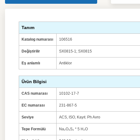
Tanım
Katalog numarası
106516
Değiştirilir
SX0815-1; SX0815
Eş anlamlı
Antiklor
Ürün Bilgisi
CAS numarası
10102-17-7
EC numarası
231-867-5
Seviye
ACS, ISO, Kayıt. Ph Avro
Tepe Formülü
Na₂O₃S₂ * 5 H₂O