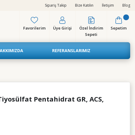
Sipariş Takip
Bize Katılın
İletişim
Blog
Favorilerim
Üye Girişi
Özel İndirim
Sepetim
Sepeti
AKKIMIZDA
REFERANSLARIMIZ
yosülfat Pentahidrat GR, ACS,