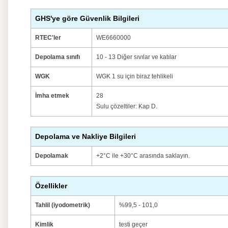
GHS'ye göre Güvenlik Bilgileri
RTEC'ler
WE6660000
Depolama sınıfı
10 - 13 Diğer sıvılar ve katılar
WGK
WGK 1 su için biraz tehlikeli
İmha etmek
28
Sulu çözeltiler: Kap D.
Depolama ve Nakliye Bilgileri
Depolamak
+2°C ile +30°C arasında saklayın.
Özellikler
Tahlil (iyodometrik)
%99,5 - 101,0
Kimlik
testi geçer