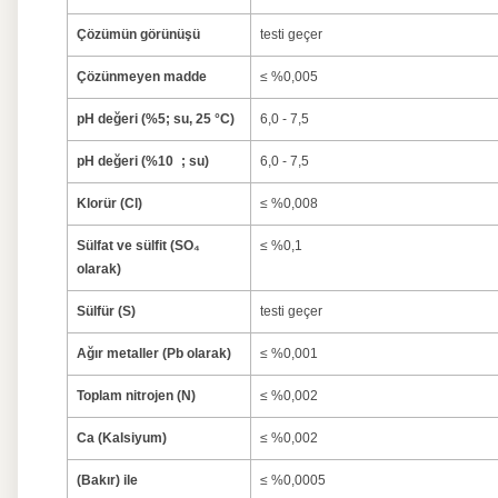
Çözümün görünüşü
testi geçer
Çözünmeyen madde
≤ %0,005
pH değeri (%5; su, 25 °C)
6,0 - 7,5
pH değeri (%10 ; su)
6,0 - 7,5
Klorür (Cl)
≤ %0,008
Sülfat ve sülfit (SO₄
≤ %0,1
olarak)
Sülfür (S)
testi geçer
Ağır metaller (Pb olarak)
≤ %0,001
Toplam nitrojen (N)
≤ %0,002
Ca (Kalsiyum)
≤ %0,002
(Bakır) ile
≤ %0,0005