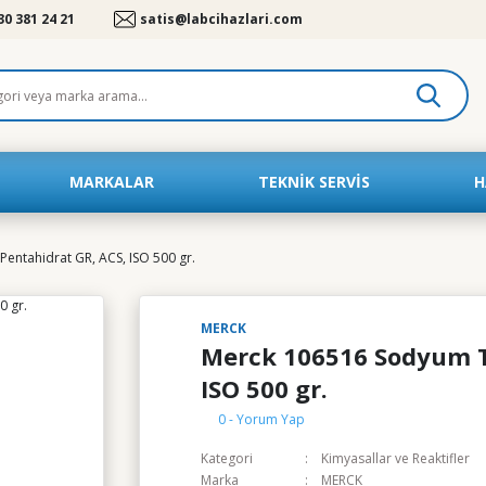
30 381 24 21
satis@labcihazlari.com
MARKALAR
TEKNIK SERVIS
H
entahidrat GR, ACS, ISO 500 gr.
MERCK
Merck 106516 Sodyum Ti
ISO 500 gr.
0 - Yorum Yap
Kategori
Kimyasallar ve Reaktifler
Marka
MERCK