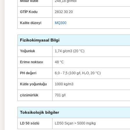
Molar kütle
248,18 gr/mol
GTİP Kodu
2832 30 20
Kalite düzeyi
MQ300
Fizikokimyasal Bilgi
Yoğunluk
1,74 g/cm3 (20 °C)
Erime noktası
48 °C
PH değeri
6,0 - 7,5 (100 g/l, H₂O, 20 °C)
Kütle yoğunluğu
1000 kg/m3
çözünürlük
701 g/l
Toksikolojik bilgiler
LD 50 sözlü
LD50 Sıçan > 5000 mg/kg