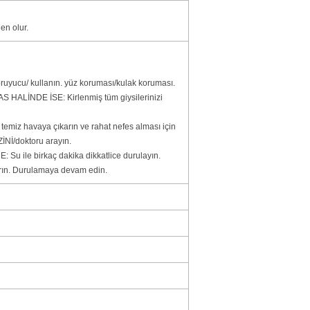
en olur.
ruyucu/ kullanın. yüz koruması/kulak koruması.
 HALİNDE İSE: Kirlenmiş tüm giysilerinizi
iz havaya çıkarın ve rahat nefes alması için
İNİ/doktoru arayın.
u ile birkaç dakika dikkatlice durulayın.
karın. Durulamaya devam edin.