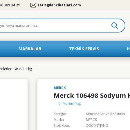
30 381 24 21
satis@labcihazlari.com
MARKALAR
TEKNIK SERVIS
H
letleri GR ISO 1 kg.
MERCK
Merck 106498 Sodyum Hi
0 - Yorum Yap
Kategori
Kimyasallar ve Reaktifler
Marka
MERCK
Stok Kodu
ZQC9NYJVND