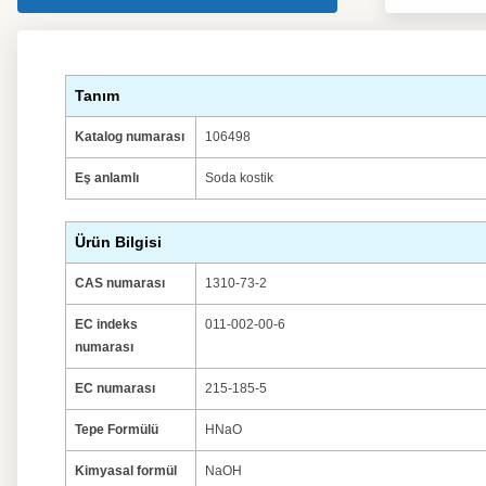
Tanım
Katalog numarası
106498
Eş anlamlı
Soda kostik
Ürün Bilgisi
CAS numarası
1310-73-2
EC indeks
011-002-00-6
numarası
EC numarası
215-185-5
Tepe Formülü
HNaO
Kimyasal formül
NaOH