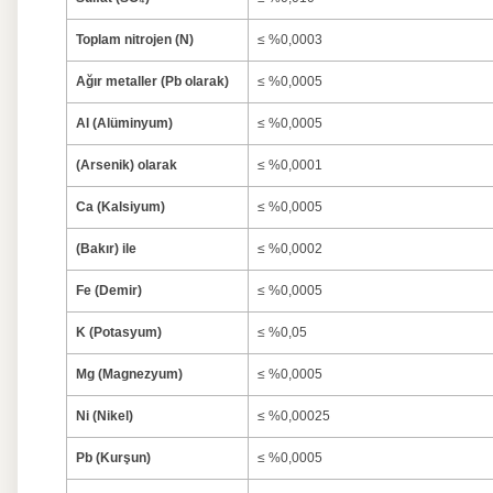
Toplam nitrojen (N)
≤ %0,0003
Ağır metaller (Pb olarak)
≤ %0,0005
Al (Alüminyum)
≤ %0,0005
(Arsenik) olarak
≤ %0,0001
Ca (Kalsiyum)
≤ %0,0005
(Bakır) ile
≤ %0,0002
Fe (Demir)
≤ %0,0005
K (Potasyum)
≤ %0,05
Mg (Magnezyum)
≤ %0,0005
Ni (Nikel)
≤ %0,00025
Pb (Kurşun)
≤ %0,0005