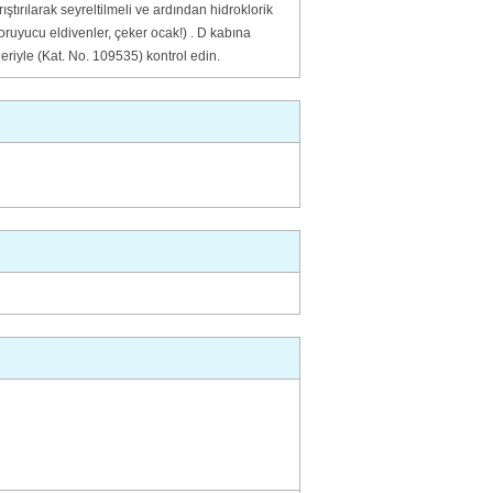
ıştırılarak seyreltilmeli ve ardından hidroklorik
(koruyucu eldivenler, çeker ocak!) . D kabına
riyle (Kat. No. 109535) kontrol edin.