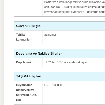
Bazlar ve alkolatlar gerekirse suda dikkatlice kar
asit (Kat. No. 100312) ile nötralize edilmelidir 
koymadan önce pH'ı evrensel pH gösterge şeritle
Güvenlik Bilgisi
Tehlike
aşındırıcı
kategorileri
Depolama ve Nakliye Bilgileri
Depolamak
+2°C ile +30°C arasında saklayın.
TAŞIMA bilgileri
Beyanname
UN 1823, 8, II
(demiryolu ve
karayolu) ADR,
RID