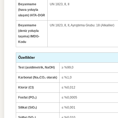
Beyanname
UN 1823, 8, II
(hava yoluyla
ulaşım) IATA-DGR
Beyanname
UN 1823, 8, II, Ayrıştırma Grubu: 18 (Alkaliler)
(deniz yoluyla
taşıma) IMDG-
Kodu
Özellikler
Test (asidimetrik, NaOH)
≥ %99,0
Karbonat (Na₂CO₃ olarak)
≤ %1,0
Klorür (Cl)
≤ %0,012
Fosfat (PO₄)
≤ %0,0005
Silikat (SiO₂)
≤ %0,001
Sülfat (SO₄)
≤ %0,010