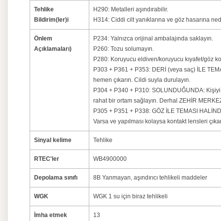
Tehlike
H290: Metalleri aşındırabilir.
Bildirim(ler)i
H314: Ciddi cilt yanıklarına ve göz hasarına ned
Önlem
P234: Yalnızca orijinal ambalajında ​​saklayın.
Açıklamaları)
P260: Tozu solumayın.
P280: Koruyucu eldiven/koruyucu kıyafet/göz ko
P303 + P361 + P353: DERİ (veya saç) İLE TEMAS
hemen çıkarın. Cildi suyla durulayın.
P304 + P340 + P310: SOLUNDUĞUNDA: Kişiyi tem
rahat bir ortam sağlayın. Derhal ZEHİR MERKEZ
P305 + P351 + P338: GÖZ İLE TEMASI HALİNDE: S
Varsa ve yapılması kolaysa kontakt lensleri çı
Sinyal kelime
Tehlike
RTEC'ler
WB4900000
Depolama sınıfı
8B Yanmayan, aşındırıcı tehlikeli maddeler
WGK
WGK 1 su için biraz tehlikeli
İmha etmek
13