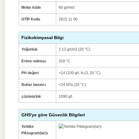
Molar kütle
40 gr/mol
GTİP Kodu
2815 11 00
Fizikokimyasal Bilgi
Yoğunluk
2,13 g/cm3 (20 °C)
Erime noktası
318 °C
PH değeri
>14 (100 g/l, H₂O, 20 °C)
Buhar basıncı
<24 hPa (20 °C)
çözünürlük
1090 g/l
GHS'ye göre Güvenlik Bilgileri
Tehlike
Piktogram(lar)ı