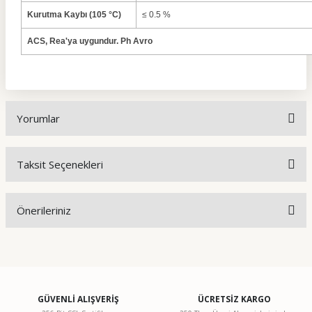
Kurutma Kaybı (105 °C)
≤ 0.5 %
ACS, Rea'ya uygundur.
Ph Avro
Yorumlar
Taksit Seçenekleri
Bu ürüne ilk yorumu siz yapın!
Önerileriniz
Yorum Yaz
Bu ürünün fiyat bilgisi, resim, ürün açıklamalarında ve diğer
konularda yetersiz gördüğünüz noktaları öneri formunu
kullanarak tarafımıza iletebilirsiniz.
Görüş ve önerileriniz için teşekkür ederiz.
GÜVENLİ ALIŞVERİŞ
ÜCRETSİZ KARGO