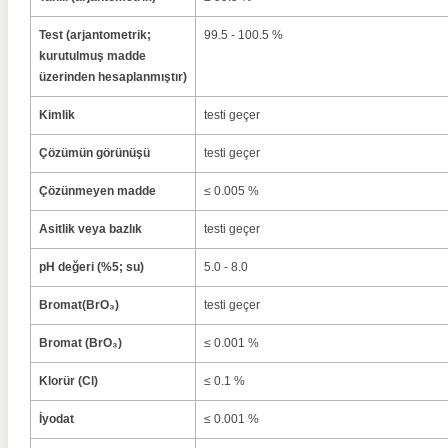
Test (arjantometrik;
99.5 - 100.5 %
kurutulmuş madde
üzerinden hesaplanmıştır)
Kimlik
testi geçer
Çözümün görünüşü
testi geçer
Çözünmeyen madde
≤ 0.005 %
Asitlik veya bazlık
testi geçer
pH değeri (%5; su)
5.0 - 8.0
Bromat(BrO₃)
testi geçer
Bromat (BrO₃)
≤ 0.001 %
Klorür (Cl)
≤ 0.1 %
İyodat
≤ 0.001 %