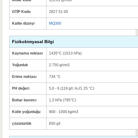
Molar kütle
119,01 gr/mol
GTİP Kodu
2827 51 00
Kalite düzeyi
MQ300
Fizikokimyasal Bilgi
Kaynama noktası
1435°C (1013 hPa)
Yoğunluk
2.750 g/cm3
Erime noktası
734 °C
PH değeri
5,0 - 6 (119 g/l, H₂O, 25 °C)
Buhar basıncı
1,3 hPa (795°C)
Kütle yoğunluğu
900 - 1000 kg/m3
çözünürlük
650 g/l