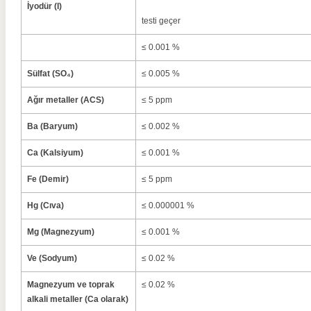
İyodür (I)
testi geçer
≤ 0.001 %
Sülfat (SO₄)
≤ 0.005 %
Ağır metaller (ACS)
≤ 5 ppm
Ba (Baryum)
≤ 0.002 %
Ca (Kalsiyum)
≤ 0.001 %
Fe (Demir)
≤ 5 ppm
Hg (Cıva)
≤ 0.000001 %
Mg (Magnezyum)
≤ 0.001 %
Ve (Sodyum)
≤ 0.02 %
Magnezyum ve toprak
≤ 0.02 %
alkali metaller (Ca olarak)