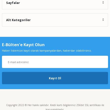
Sayfalar
Alt Kategoriler
E-Bülten'e Kayıt Olun
Haber listemize kayıt olarak kampanyalardan, haberdar olabilirsiniz.
Kayıt Ol
Copyright 2022 © Her hakkı saklıdır. Kredi kartı bilgileriniz 256bit SSL sertifikası ile
korunmaktadır.