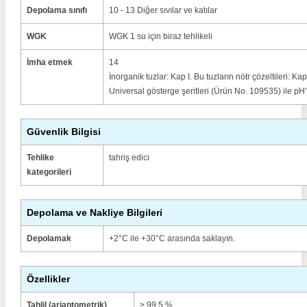
Depolama sınıfı
10 - 13 Diğer sıvılar ve katılar
WGK
WGK 1 su için biraz tehlikeli
İmha etmek
14
İnorganik tuzlar: Kap I. Bu tuzların nötr çözeltileri:
Universal gösterge şeritleri (Ürün No. 109535) ile pH'ı
Güvenlik Bilgisi
Tehlike
tahriş edici
kategorileri
Depolama ve Nakliye Bilgileri
Depolamak
+2°C ile +30°C arasında saklayın.
Özellikler
Tahlil (arjantometrik)
≥ 99.5 %