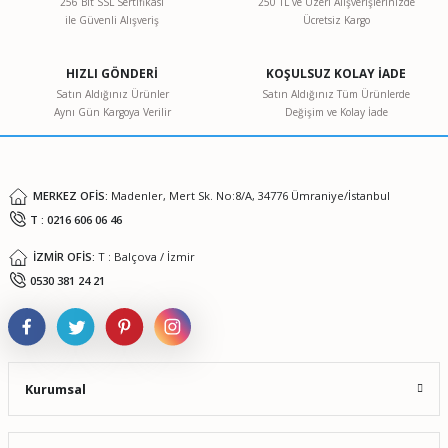
256 Bit SSL Sertifikası
250 TL ve Üzeri Alışverişlerinizde
ile Güvenli Alışveriş
Ücretsiz Kargo
Ürün resmi kalitesiz, bozuk veya görüntülenemiyor.
Ürün açıklamasında eksik bilgiler bulunuyor.
HIZLI GÖNDERİ
KOŞULSUZ KOLAY İADE
Ürün bilgilerinde hatalar bulunuyor.
Satın Aldığınız Ürünler
Satın Aldığınız Tüm Ürünlerde
Aynı Gün Kargoya Verilir
Değişim ve Kolay İade
Ürün fiyatı diğer sitelerden daha pahalı.
Bu ürüne benzer farklı alternatifler olmalı.
MERKEZ OFİS:
Madenler, Mert Sk. No:8/A, 34776 Ümraniye/İstanbul
T : 0216 606 06 46
İZMİR OFİS:
T : Balçova / İzmir
Gönder
0530 381 24 21
Kurumsal