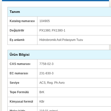
Tanım
Katalog numarası
104905
Değiştirilir
PX1380;
PX1380-1
Eş anlamlı
Hidrobromik Asit Potasyum Tuzu
Ürün Bilgisi
CAS numarası
7758-02-3
EC numarası
231-830-3
Seviye
ACS, Reg.
Ph Avro
Tepe Formülü
BrK
Kimyasal formül
KBr