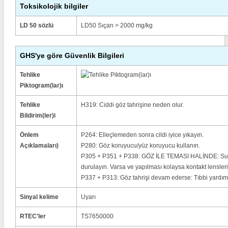
Toksikolojik bilgiler
LD 50 sözlü
LD50 Sıçan > 2000 mg/kg
GHS'ye göre Güvenlik Bilgileri
Tehlike
Piktogram(lar)ı
Tehlike
H319: Ciddi göz tahrişine neden olur.
Bildirim(ler)i
Önlem
P264: Elleçlemeden sonra cildi iyice yıkayın.
Açıklamaları)
P280: Göz koruyucu/yüz koruyucu kullanın.
P305 + P351 + P338: GÖZ İLE TEMASI HALİNDE: Su il
durulayın.
Varsa ve yapılması kolaysa kontakt lensleri
P337 + P313: Göz tahrişi devam ederse: Tıbbi yardım
Sinyal kelime
Uyarı
RTEC'ler
TS7650000