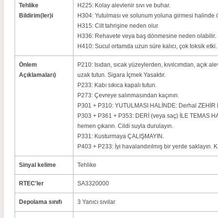
Tehlike
H225: Kolay alevlenir sıvı ve buhar.
Bildirim(ler)i
H304: Yutulması ve solunum yoluna girmesi halinde öl
H315: Cilt tahrişine neden olur.
H336: Rehavete veya baş dönmesine neden olabilir.
H410: Sucul ortamda uzun süre kalıcı, çok toksik etki.
Önlem
P210: Isıdan, sıcak yüzeylerden, kıvılcımdan, açık al
Açıklamaları)
uzak tutun.
Sigara İçmek Yasaktır.
P233: Kabı sıkıca kapalı tutun.
P273: Çevreye salınmasından kaçının.
P301 + P310: YUTULMASI HALİNDE: Derhal ZEHİR M
P303 + P361 + P353: DERİ (veya saç) İLE TEMAS HALİ
hemen çıkarın.
Cildi suyla durulayın.
P331: Kusturmaya ÇALIŞMAYIN.
P403 + P233: İyi havalandırılmış bir yerde saklayın.
K
Sinyal kelime
Tehlike
RTEC'ler
SA3320000
Depolama sınıfı
3 Yanıcı sıvılar