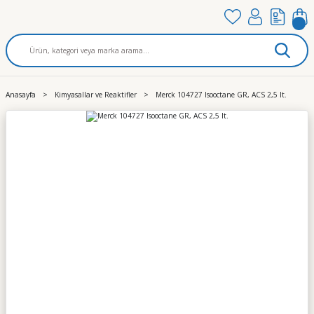
Anasayfa
Kimyasallar ve Reaktifler
Merck 104727 Isooctane GR, ACS 2,5 lt.