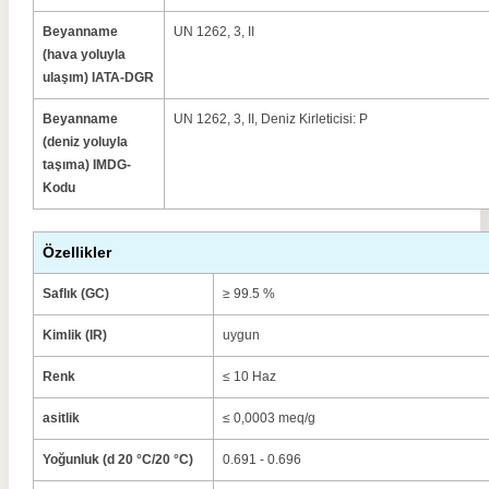
Beyanname
UN 1262, 3, II
(hava yoluyla
ulaşım) IATA-DGR
Beyanname
UN 1262, 3, II, Deniz Kirleticisi: P
(deniz yoluyla
taşıma) IMDG-
Kodu
Özellikler
Saflık (GC)
≥ 99.5 %
Kimlik (IR)
uygun
Renk
≤ 10 Haz
asitlik
≤ 0,0003 meq/g
Yoğunluk (d 20 °C/20 °C)
0.691 - 0.696