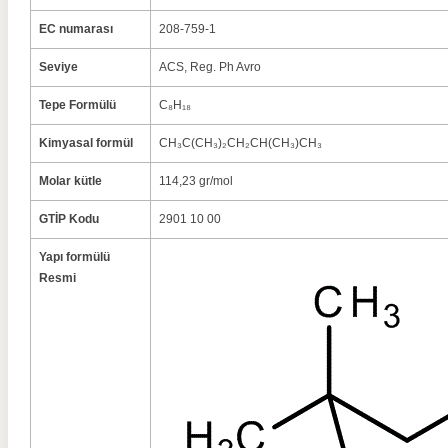
EC numarası
208-759-1
Seviye
ACS, Reg.
Ph Avro
Tepe Formülü
C₈H₁₈
Kimyasal formül
CH₃C(CH₃)₂CH₂CH(CH₃)CH₃
Molar kütle
114,23 gr/mol
GTİP Kodu
2901 10 00
Yapı formülü
Resmi