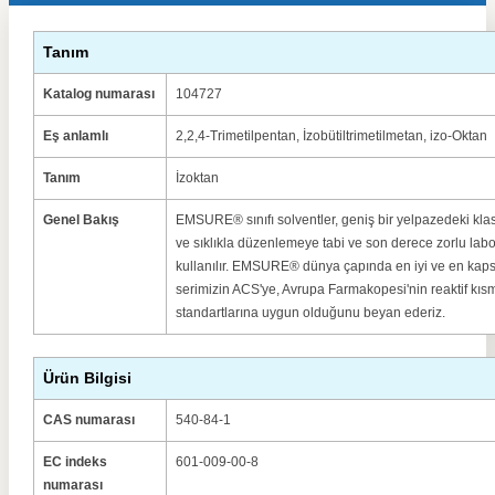
Tanım
Katalog numarası
104727
Eş anlamlı
2,2,4-Trimetilpentan, İzobütiltrimetilmetan, izo-Oktan
Tanım
İzoktan
Genel Bakış
EMSURE® sınıfı solventler, geniş bir yelpazedeki kla
ve sıklıkla düzenlemeye tabi ve son derece zorlu la
kullanılır.
EMSURE® dünya çapında en iyi ve en kapsam
serimizin ACS'ye, Avrupa Farmakopesi'nin reaktif kıs
standartlarına uygun olduğunu beyan ederiz.
Ürün Bilgisi
CAS numarası
540-84-1
EC indeks
601-009-00-8
numarası