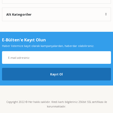
Alt Kategoriler
E-Bülten'e Kayıt Olun
Haber listemize kayıt olarak kampanyalardan, haberdar olabilirsiniz.
Kayıt Ol
Copyright 2022 © Her hakkı saklıdır. Kredi kartı bilgileriniz 256bit SSL sertifikası ile
korunmaktadır.