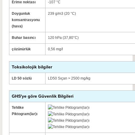
Erime noktası
-107 °C
Doygunluk
239 g/m3 (20 °C)
konsantrasyonu
(hava)
Buhar basıncı
120 hPa (37,80°C)
çözünürlük
0,56 mg/l
Toksikolojik bilgiler
LD 50 sözlü
LD50 Sıçan > 2500 mg/kg
GHS'ye göre Güvenlik Bilgileri
Tehlike
Piktogram(lar)ı