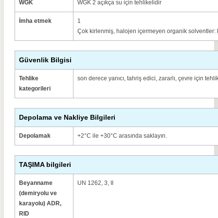
WGK
WGK 2 açıkça su için tehlikelidir
İmha etmek
1
Çok kirlenmiş, halojen içermeyen organik solventler: 
Güvenlik Bilgisi
Tehlike
son derece yanıcı, tahriş edici, zararlı, çevre için tehli
kategorileri
Depolama ve Nakliye Bilgileri
Depolamak
+2°C ile +30°C arasında saklayın.
TAŞIMA bilgileri
Beyanname
UN 1262, 3, II
(demiryolu ve
karayolu) ADR,
RID