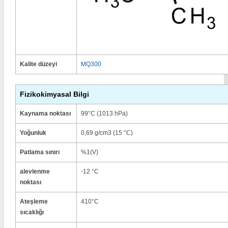
Kalite düzeyi
MQ300
Fizikokimyasal Bilgi
Kaynama noktası
99°C (1013 hPa)
Yoğunluk
0,69 g/cm3 (15 °C)
Patlama sınırı
%1(V)
alevlenme
-12 °C
noktası
Ateşleme
410°C
sıcaklığı