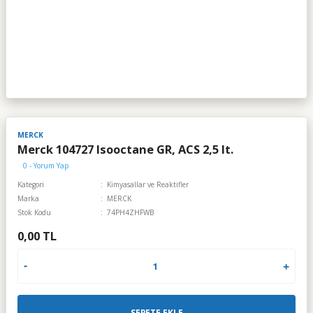
MERCK
Merck 104727 Isooctane GR, ACS 2,5 lt.
0 - Yorum Yap
Kategori
Kimyasallar ve Reaktifler
Marka
MERCK
Stok Kodu
74PH4ZHFWB
0,00 TL
SEPETE EKLE