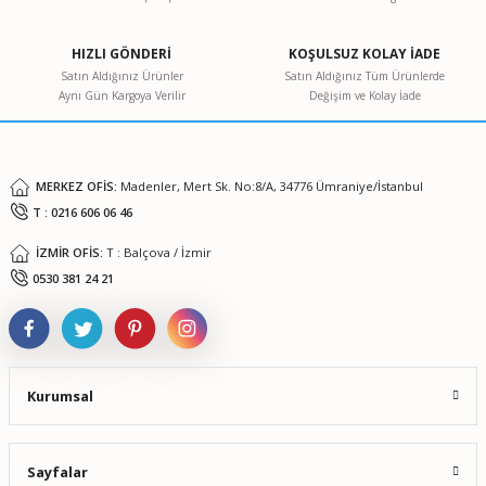
Ürün açıklamasında eksik bilgiler bulunuyor.
HIZLI GÖNDERİ
KOŞULSUZ KOLAY İADE
Ürün bilgilerinde hatalar bulunuyor.
Satın Aldığınız Ürünler
Satın Aldığınız Tüm Ürünlerde
Aynı Gün Kargoya Verilir
Değişim ve Kolay İade
Ürün fiyatı diğer sitelerden daha pahalı.
Bu ürüne benzer farklı alternatifler olmalı.
MERKEZ OFİS:
Madenler, Mert Sk. No:8/A, 34776 Ümraniye/İstanbul
T : 0216 606 06 46
İZMİR OFİS:
T : Balçova / İzmir
Gönder
0530 381 24 21
Kurumsal
Sayfalar