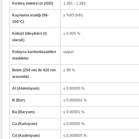
Kırılma indeksi (n 20/D)
1.391 - 1.393
Kaynama aralığı (98-
≥ %95 (h/h)
100°C)
Kükürt bileşikleri (S
≤ 0.005 %
olarak)
Kolayca karbonlaşabilen
uygun
maddeler
İletim (250 nm ile 420 nm
≥ 98 %
arasında)
Al (Alüminyum)
≤ 0.00005 %
B (Bor)
≤ 0.000002 %
Ba (Baryum)
≤ 0.00001 %
Ca (Kalsiyum)
≤ 0.00005 %
Cd (Kadmiyum)
≤ 0.000005 %