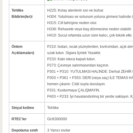
Tehlike
H225: Kolay alevlenir sıvı ve buhar.
Bildirim(ler)i
H304: Yutulması ve solunum yoluna girmesi halinde öl
H315: Cilt tahrişine neden olur.
H336: Rehavete veya baş dönmesine neden olabilir.
H410: Sucul ortamda uzun süre kalıcı, çok toksik etki.
Önlem
P210: Isıdan, sıcak yüzeylerden, kıvılcımdan, açık al
Açıklamaları)
uzak tutun.
Sigara İçmek Yasaktır.
P233: Kabı sıkıca kapalı tutun.
P273: Çevreye salınmasından kaçının.
P301 + P310: YUTULMASI HALİNDE: Derhal ZEHİR M
P303 + P361 + P353: DERİ (veya saç) İLE TEMAS HALİ
hemen çıkarın.
Cildi suyla durulayın.
P331: Kusturmaya ÇALIŞMAYIN.
P403 + P233: İyi havalandırılmış bir yerde saklayın.
K
Sinyal kelime
Tehlike
RTEC'ler
GU6300000
Depolama sınıfı
3 Yanıcı sıvılar