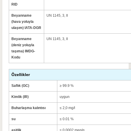
RID
Beyanname
UN 1145, 3, II
(hava yoluyla
ulaşım) IATA-DGR
Beyanname
UN 1145, 3, II
(deniz yoluyla
taşıma) IMDG-
Kodu
Özellikler
Saflık (GC)
≥ 99.9 %
Kimlik (IR)
uygun
Buharlaşma kalıntısı
≤ 2,0 mg/l
su
≤ 0.01 %
asitlik
≤ 0,0002 meq/g