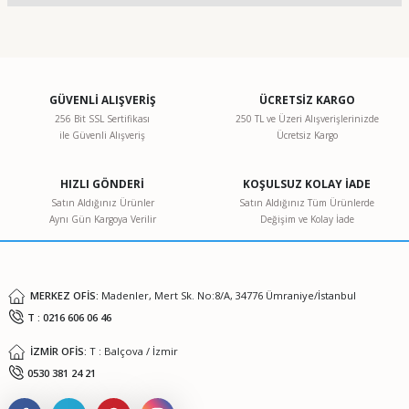
Bu ürünün fiyat bilgisi, resim, ürün açıklamalarında ve diğer
konularda yetersiz gördüğünüz noktaları öneri formunu
kullanarak tarafımıza iletebilirsiniz.
Görüş ve önerileriniz için teşekkür ederiz.
GÜVENLİ ALIŞVERİŞ
ÜCRETSİZ KARGO
256 Bit SSL Sertifikası
250 TL ve Üzeri Alışverişlerinizde
ile Güvenli Alışveriş
Ücretsiz Kargo
Ürün resmi kalitesiz, bozuk veya görüntülenemiyor.
Ürün açıklamasında eksik bilgiler bulunuyor.
HIZLI GÖNDERİ
KOŞULSUZ KOLAY İADE
Ürün bilgilerinde hatalar bulunuyor.
Satın Aldığınız Ürünler
Satın Aldığınız Tüm Ürünlerde
Aynı Gün Kargoya Verilir
Değişim ve Kolay İade
Ürün fiyatı diğer sitelerden daha pahalı.
Bu ürüne benzer farklı alternatifler olmalı.
MERKEZ OFİS:
Madenler, Mert Sk. No:8/A, 34776 Ümraniye/İstanbul
T : 0216 606 06 46
İZMİR OFİS:
T : Balçova / İzmir
Gönder
0530 381 24 21