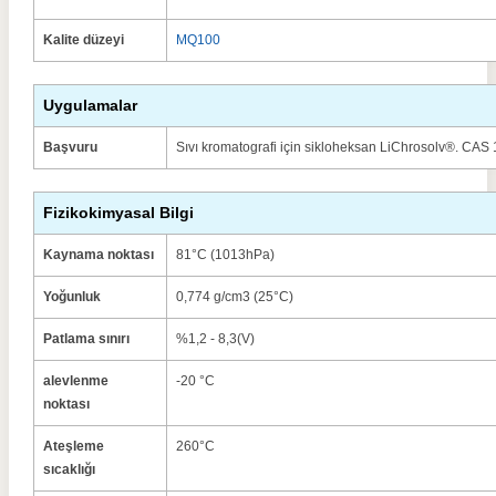
Kalite düzeyi
MQ100
Uygulamalar
Başvuru
Sıvı kromatografi için sikloheksan LiChrosolv®.
CAS 1
Fizikokimyasal Bilgi
Kaynama noktası
81°C (1013hPa)
Yoğunluk
0,774 g/cm3 (25°C)
Patlama sınırı
%1,2 - 8,3(V)
alevlenme
-20 °C
noktası
Ateşleme
260°C
sıcaklığı