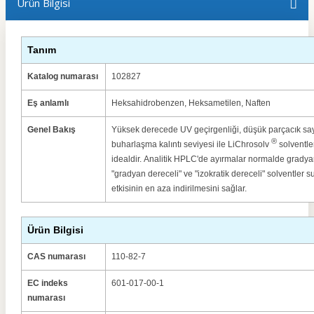
Ürün Bilgisi
Tanım
Katalog numarası
102827
Eş anlamlı
Heksahidrobenzen, Heksametilen, Naften
Genel Bakış
Yüksek derecede UV geçirgenliği, düşük parçacık sayıs
®
buharlaşma kalıntı seviyesi ile LiChrosolv
solventler
idealdir.
Analitik HPLC'de ayırmalar normalde gradyan 
"gradyan dereceli" ve "izokratik dereceli" solventler 
etkisinin en aza indirilmesini sağlar.
Ürün Bilgisi
CAS numarası
110-82-7
EC indeks
601-017-00-1
numarası