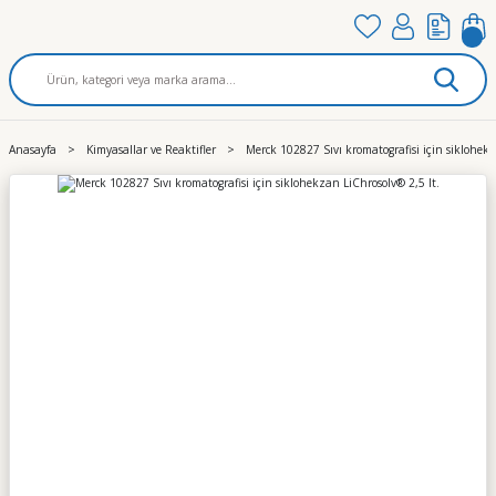
Anasayfa
Kimyasallar ve Reaktifler
Merck 102827 Sıvı kromatografisi için siklohekz