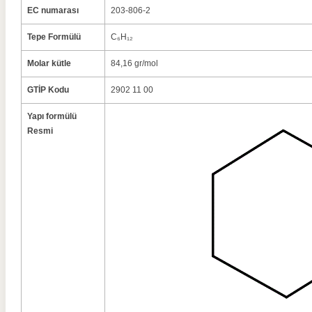
EC numarası
203-806-2
Tepe Formülü
C₆H₁₂
Molar kütle
84,16 gr/mol
GTİP Kodu
2902 11 00
Yapı formülü
Resmi