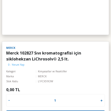
MERCK
Merck 102827 Sıvı kromatografisi için
siklohekzan LiChrosolv® 2,5 lt.
0 - Yorum Yap
Kategori
Kimyasallar ve Reaktifler
Marka
MERCK
Stok Kodu
L1FCX5YX3W
0,00 TL