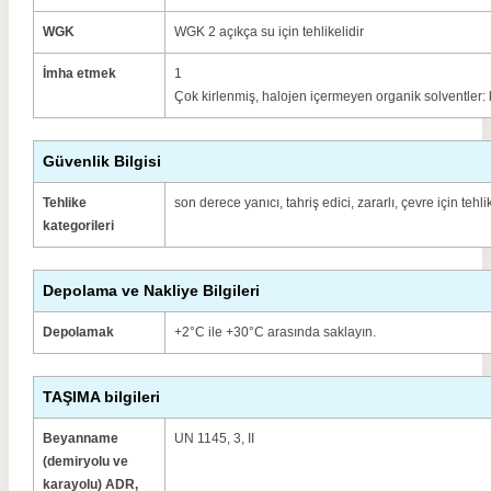
WGK
WGK 2 açıkça su için tehlikelidir
İmha etmek
1
Çok kirlenmiş, halojen içermeyen organik solventler: 
Güvenlik Bilgisi
Tehlike
son derece yanıcı, tahriş edici, zararlı, çevre için tehli
kategorileri
Depolama ve Nakliye Bilgileri
Depolamak
+2°C ile +30°C arasında saklayın.
TAŞIMA bilgileri
Beyanname
UN 1145, 3, II
(demiryolu ve
karayolu) ADR,