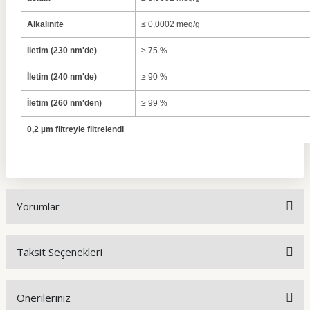
Alkalinite
≤ 0,0002 meq/g
İletim (230 nm'de)
≥ 75 %
İletim (240 nm'de)
≥ 90 %
İletim (260 nm'den)
≥ 99 %
0,2 µm filtreyle filtrelendi
Yorumlar
Taksit Seçenekleri
Bu ürüne ilk yorumu siz yapın!
Önerileriniz
Yorum Yaz