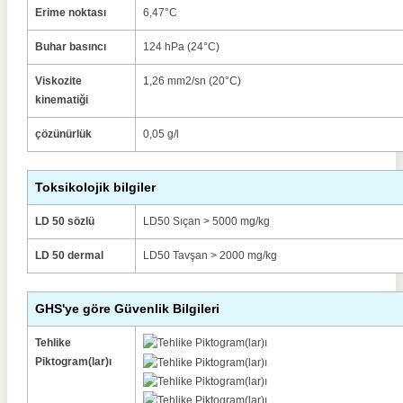
Erime noktası
6,47°C
Buhar basıncı
124 hPa (24°C)
Viskozite
1,26 mm2/sn (20°C)
kinematiği
çözünürlük
0,05 g/l
Toksikolojik bilgiler
LD 50 sözlü
LD50 Sıçan > 5000 mg/kg
LD 50 dermal
LD50 Tavşan > 2000 mg/kg
GHS'ye göre Güvenlik Bilgileri
Tehlike
Piktogram(lar)ı