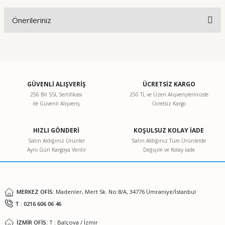
Önerileriniz
Yorum Yaz
Bu ürünün fiyat bilgisi, resim, ürün açıklamalarında ve diğer
konularda yetersiz gördüğünüz noktaları öneri formunu
kullanarak tarafımıza iletebilirsiniz.
Görüş ve önerileriniz için teşekkür ederiz.
GÜVENLİ ALIŞVERİŞ
ÜCRETSİZ KARGO
256 Bit SSL Sertifikası
250 TL ve Üzeri Alışverişlerinizde
ile Güvenli Alışveriş
Ücretsiz Kargo
Ürün resmi kalitesiz, bozuk veya görüntülenemiyor.
Ürün açıklamasında eksik bilgiler bulunuyor.
HIZLI GÖNDERİ
KOŞULSUZ KOLAY İADE
Ürün bilgilerinde hatalar bulunuyor.
Satın Aldığınız Ürünler
Satın Aldığınız Tüm Ürünlerde
Aynı Gün Kargoya Verilir
Değişim ve Kolay İade
Ürün fiyatı diğer sitelerden daha pahalı.
Bu ürüne benzer farklı alternatifler olmalı.
MERKEZ OFİS:
Madenler, Mert Sk. No:8/A, 34776 Ümraniye/İstanbul
T : 0216 606 06 46
İZMİR OFİS:
T : Balçova / İzmir