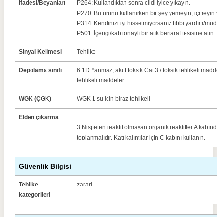
İfadesi/Beyanları
P264: Kullandıktan sonra cildi iyice yıkayın.
P270: Bu ürünü kullanırken bir şey yemeyin, içmeyin 
P314: Kendinizi iyi hissetmiyorsanız tıbbi yardım/müd
P501: İçeriği/kabı onaylı bir atık bertaraf tesisine atın.
Sinyal Kelimesi
Tehlike
Depolama sınıfı
6.1D Yanmaz, akut toksik Cat.3 / toksik tehlikeli madd
tehlikeli maddeler
WGK (ÇGK)
WGK 1 su için biraz tehlikeli
Elden çıkarma
3 Nispeten reaktif olmayan organik reaktifler A kabınd
toplanmalıdır. Katı kalıntılar için C kabını kullanın.
Güvenlik Bilgisi
Tehlike
zararlı
kategorileri