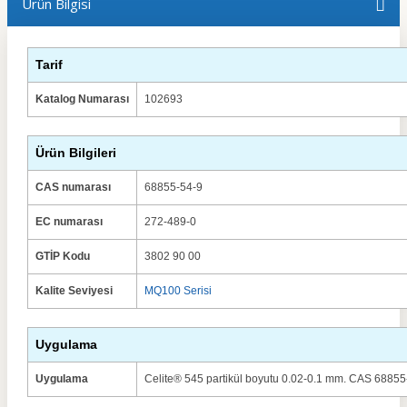
Ürün Bilgisi
Tarif
Katalog Numarası
102693
Ürün Bilgileri
CAS numarası
68855-54-9
EC numarası
272-489-0
GTİP Kodu
3802 90 00
Kalite Seviyesi
MQ100 Serisi
Uygulama
Uygulama
Celite® 545 partikül boyutu 0.02-0.1 mm. CAS 68855-