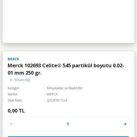
MERCK
Merck 102693 Celite® 545 partikül boyutu 0.02-
01 mm 250 gr.
0 - Yorum Yap
Kategori
Kimyasallar ve Reaktifler
Marka
MERCK
Stok Kodu
QZLRX911U4
0,00 TL