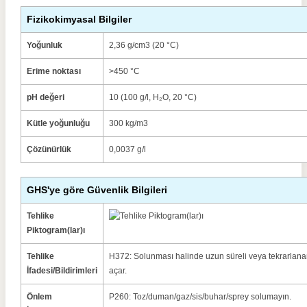
Fizikokimyasal Bilgiler
Yoğunluk
2,36 g/cm3 (20 °C)
Erime noktası
>450 °C
pH değeri
10 (100 g/l, H₂O, 20 °C)
Kütle yoğunluğu
300 kg/m3
Çözünürlük
0,0037 g/l
GHS'ye göre Güvenlik Bilgileri
Tehlike
Piktogram(lar)ı
Tehlike
H372: Solunması halinde uzun süreli veya tekrarlan
İfadesi/Bildirimleri
açar.
Önlem
P260: Toz/duman/gaz/sis/buhar/sprey solumayın.