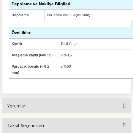
Depolama ve Nakliye Bilgileri
Depolama
NoTempLimit (Geçici Sınır)
Özellikler
Kimlik
Testi Geçer
Ateşleme kaybı (600 °C)
≤ %0,5
Parçacık boyutu (< 0,1
≥ %60
mm)
Yorumlar
Taksit Seçenekleri
Bu ürüne ilk yorumu siz yapın!