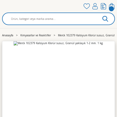
Anasayfa
Kimyasallar ve Reaktifler
Merck 102379 Kalsiyum Klorür susuz, Granül y