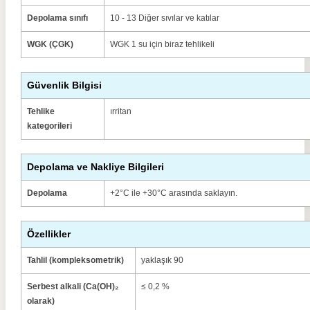
Depolama sınıfı
10 - 13 Diğer sıvılar ve katılar
WGK (ÇGK)
WGK 1 su için biraz tehlikeli
Güvenlik Bilgisi
Tehlike
ırritan
kategorileri
Depolama ve Nakliye Bilgileri
Depolama
+2°C ile +30°C arasında saklayın.
Özellikler
Tahlil (kompleksometrik)
yaklaşık 90
Serbest alkali (Ca(OH)₂
≤ 0,2 %
olarak)