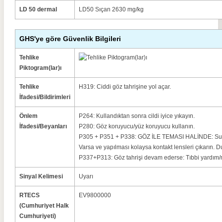
LD 50 dermal
LD50 Sıçan 2630 mg/kg
GHS'ye göre Güvenlik Bilgileri
Tehlike
Piktogram(lar)ı
Tehlike
H319: Ciddi göz tahrişine yol açar.
İfadesi/Bildirimleri
Önlem
P264: Kullandıktan sonra cildi iyice yıkayın.
İfadesi/Beyanları
P280: Göz koruyucu/yüz koruyucu kullanın.
P305 + P351 + P338: GÖZ İLE TEMASI HALİNDE: Su ile
Varsa ve yapılması kolaysa kontakt lensleri çıkarın.
P337+P313: Göz tahrişi devam ederse: Tıbbi yardım/
Sinyal Kelimesi
Uyarı
RTECS
EV9800000
(Cumhuriyet Halk
Cumhuriyeti)