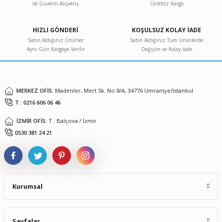
ile Güvenli Alışveriş
Ücretsiz Kargo
Ürün resmi kalitesiz, bozuk veya görüntülenemiyor.
Ürün açıklamasında eksik bilgiler bulunuyor.
HIZLI GÖNDERİ
KOŞULSUZ KOLAY İADE
Ürün bilgilerinde hatalar bulunuyor.
Satın Aldığınız Ürünler
Satın Aldığınız Tüm Ürünlerde
Aynı Gün Kargoya Verilir
Değişim ve Kolay İade
Ürün fiyatı diğer sitelerden daha pahalı.
Bu ürüne benzer farklı alternatifler olmalı.
MERKEZ OFİS:
Madenler, Mert Sk. No:8/A, 34776 Ümraniye/İstanbul
T : 0216 606 06 46
İZMİR OFİS:
T : Balçova / İzmir
Gönder
0530 381 24 21
Kurumsal
Sayfalar