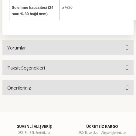
Su emme kapasitesi (24
≥ %20
saat,% 80 bağıl nem)
Yorumlar
Taksit Seçenekleri
Bu ürüne ilk yorumu siz yapın!
Önerileriniz
Yorum Yaz
Bu ürünün fiyat bilgisi, resim, ürün açıklamalarında ve diğer
konularda yetersiz gördüğünüz noktaları öneri formunu
kullanarak tarafımıza iletebilirsiniz.
Görüş ve önerileriniz için teşekkür ederiz.
GÜVENLİ ALIŞVERİŞ
ÜCRETSİZ KARGO
256 Bit SSL Sertifikası
250 TL ve Üzeri Alışverişlerinizde