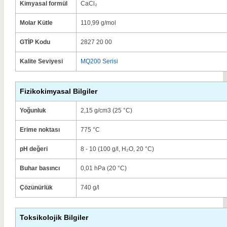
Kimyasal formül
CaCl₂
Molar Kütle
110,99 g/mol
GTİP Kodu
2827 20 00
Kalite Seviyesi
MQ200 Serisi
Fizikokimyasal Bilgiler
Yoğunluk
2,15 g/cm3 (25 °C)
Erime noktası
775 °C
pH değeri
8 - 10 (100 g/l, H₂O, 20 °C)
Buhar basıncı
0,01 hPa (20 °C)
Çözünürlük
740 g/l
Toksikolojik Bilgiler