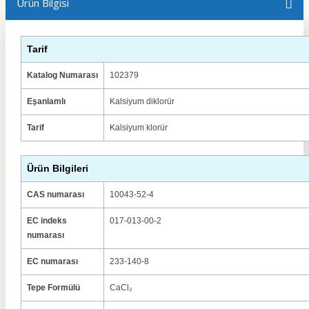
Ürün Bilgisi
Tarif
Katalog Numarası
102379
Eşanlamlı
Kalsiyum diklorür
Tarif
Kalsiyum klorür
Ürün Bilgileri
CAS numarası
10043-52-4
EC indeks
017-013-00-2
numarası
EC numarası
233-140-8
Tepe Formülü
CaCl₂