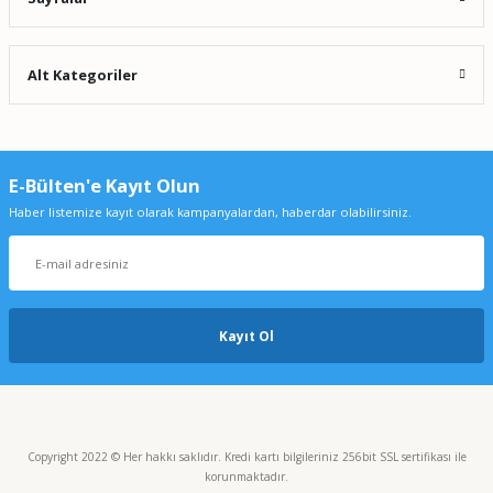
Alt Kategoriler
E-Bülten'e Kayıt Olun
Haber listemize kayıt olarak kampanyalardan, haberdar olabilirsiniz.
Kayıt Ol
Copyright 2022 © Her hakkı saklıdır. Kredi kartı bilgileriniz 256bit SSL sertifikası ile
korunmaktadır.