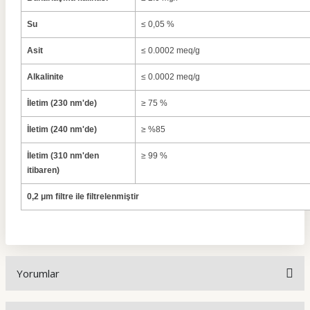
Su
≤ 0,05 %
Asit
≤ 0.0002 meq/g
Alkalinite
≤ 0.0002 meq/g
İletim (230 nm'de)
≥ 75 %
İletim (240 nm'de)
≥ %85
İletim (310 nm'den
≥ 99 %
itibaren)
0,2 μm filtre ile filtrelenmiştir
Yorumlar