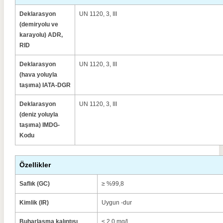
Deklarasyon
UN 1120, 3, III
(demiryolu ve
karayolu) ADR,
RID
Deklarasyon
UN 1120, 3, III
(hava yoluyla
taşıma) IATA-DGR
Deklarasyon
UN 1120, 3, III
(deniz yoluyla
taşıma) IMDG-
Kodu
Özellikler
Saflık (GC)
≥ %99,8
Kimlik (IR)
Uygun -dur
Buharlaşma kalıntısı
≤ 2.0 mg/l