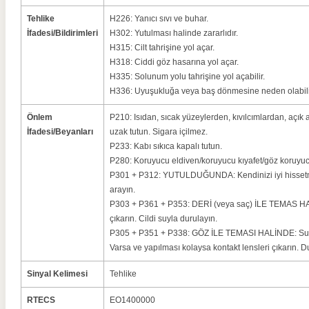
Tehlike
H226: Yanıcı sıvı ve buhar.
İfadesi/Bildirimleri
H302: Yutulması halinde zararlıdır.
H315: Cilt tahrişine yol açar.
H318: Ciddi göz hasarına yol açar.
H335: Solunum yolu tahrişine yol açabilir.
H336: Uyuşukluğa veya baş dönmesine neden olabili
Önlem
P210: Isıdan, sıcak yüzeylerden, kıvılcımlardan, açık
İfadesi/Beyanları
uzak tutun. Sigara içilmez.
P233: Kabı sıkıca kapalı tutun.
P280: Koruyucu eldiven/koruyucu kıyafet/göz koruyuc
P301 + P312: YUTULDUĞUNDA: Kendinizi iyi hisset
arayın.
P303 + P361 + P353: DERİ (veya saç) İLE TEMAS HAL
çıkarın. Cildi suyla durulayın.
P305 + P351 + P338: GÖZ İLE TEMASI HALİNDE: Su ile
Varsa ve yapılması kolaysa kontakt lensleri çıkarın.
Sinyal Kelimesi
Tehlike
RTECS
EO1400000