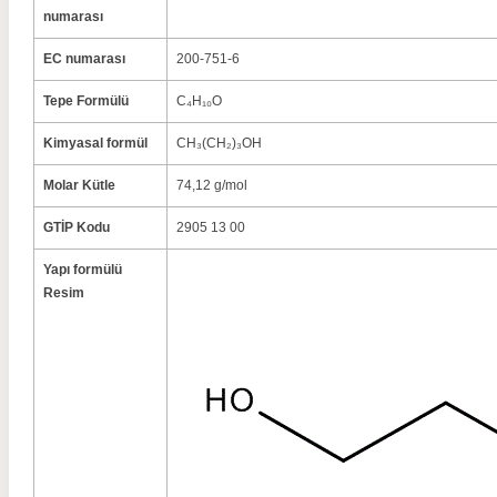
numarası
EC numarası
200-751-6
Tepe Formülü
C₄H₁₀O
Kimyasal formül
CH₃(CH₂)₃OH
Molar Kütle
74,12 g/mol
GTİP Kodu
2905 13 00
Yapı formülü
Resim