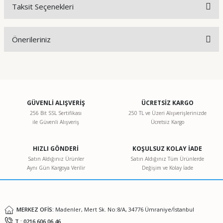
Taksit Seçenekleri
Bu ürüne ilk yorumu siz yapın!
Önerileriniz
Yorum Yaz
Bu ürünün fiyat bilgisi, resim, ürün açıklamalarında ve diğer
konularda yetersiz gördüğünüz noktaları öneri formunu
kullanarak tarafımıza iletebilirsiniz.
Görüş ve önerileriniz için teşekkür ederiz.
GÜVENLİ ALIŞVERİŞ
ÜCRETSİZ KARGO
256 Bit SSL Sertifikası
250 TL ve Üzeri Alışverişlerinizde
ile Güvenli Alışveriş
Ücretsiz Kargo
Ürün resmi kalitesiz, bozuk veya görüntülenemiyor.
Ürün açıklamasında eksik bilgiler bulunuyor.
HIZLI GÖNDERİ
KOŞULSUZ KOLAY İADE
Ürün bilgilerinde hatalar bulunuyor.
Satın Aldığınız Ürünler
Satın Aldığınız Tüm Ürünlerde
Aynı Gün Kargoya Verilir
Değişim ve Kolay İade
Ürün fiyatı diğer sitelerden daha pahalı.
Bu ürüne benzer farklı alternatifler olmalı.
MERKEZ OFİS:
Madenler, Mert Sk. No:8/A, 34776 Ümraniye/İstanbul
T : 0216 606 06 46