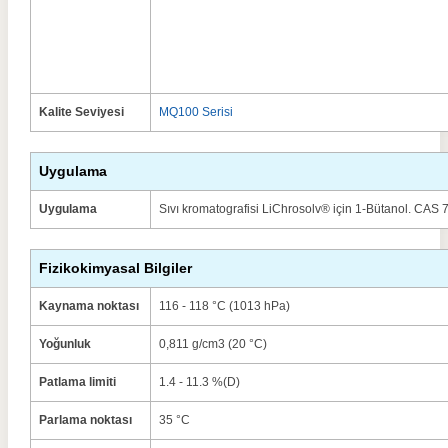
Kalite Seviyesi
MQ100 Serisi
Uygulama
Uygulama
Sıvı kromatografisi LiChrosolv® için 1-Bütanol. CAS
Fizikokimyasal Bilgiler
Kaynama noktası
116 - 118 °C (1013 hPa)
Yoğunluk
0,811 g/cm3 (20 °C)
Patlama limiti
1.4 - 11.3 %(D)
Parlama noktası
35 °C