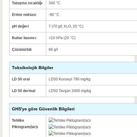
Tutuşma sıcaklığı
340 °C
Erime noktası
-90 °C
pH değeri
7 (70 g/l, H₂O, 20 °C)
Buhar basıncı
<10 hPa (20 °C)
Çözünürlük
66 g/l
Toksikolojik Bilgiler
LD 50 oral
LD50 Konseyi 790 mg/kg
LD 50 dermal
LD50 Tavşan 3400 mg/kg
GHS'ye göre Güvenlik Bilgileri
Tehlike
Piktogram(lar)ı