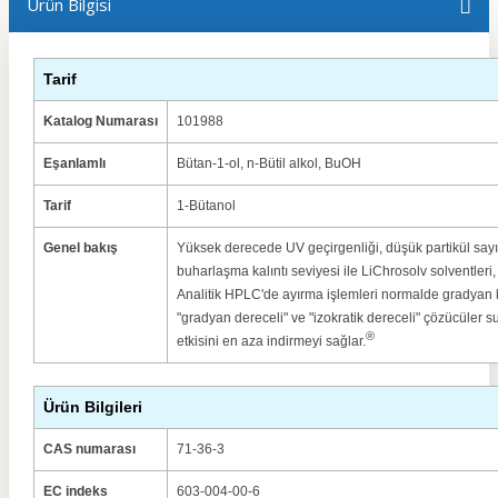
Ürün Bilgisi
Tarif
Katalog Numarası
101988
Eşanlamlı
Bütan-1-ol, n-Bütil alkol, BuOH
Tarif
1-Bütanol
Genel bakış
Yüksek derecede UV geçirgenliği, düşük partikül sayısı
buharlaşma kalıntı seviyesi ile LiChrosolv solventleri, 
Analitik HPLC'de ayırma işlemleri normalde gradyan ko
"gradyan dereceli" ve "izokratik dereceli" çözücüler 
®
etkisini en aza indirmeyi sağlar.
Ürün Bilgileri
CAS numarası
71-36-3
EC indeks
603-004-00-6