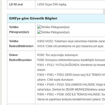
LD 50 oral
LD50 Sıçan 550 mg/kg
GHS'ye göre Güvenlik Bilgileri
Tehlike
Piktogram(lar)ı
Tehlike
H302+H332: Yutulması veya solunması halinde zararlı
İfadesi/Bildirimleri
H314: Ciddi cilt yanıklarına ve göz hasarına yol açar.
Önlem
P260: Toz veya buğu solumayın.
İfadesi/Beyanları
P280: Koruyucu eldiven/koruyucu kıyafet/göz koruyuc
P301 + P312: YUTULDUĞUNDA: Kendinizi iyi hisset
arayın.
P303 + P361 + P353: DERİ (veya saç) İLE TEMAS HAL
çıkarın. Cildi suyla durulayın.
P304 + P340 + P310: SOLUNMASI HALİNDE: Kişiyi tem
rahat tutun. Derhal bir ZEHİR MERKEZİ/doktoru arayı
P305 + P351 + P338: GÖZ İLE TEMASI HALİNDE: Su ile
Varsa ve yapılması kolaysa kontakt lensleri çıkarın.