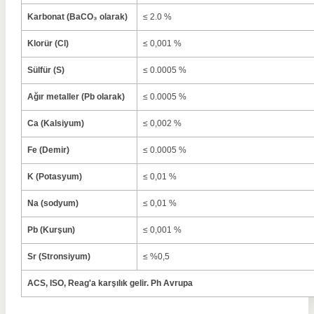
Karbonat (BaCO₃ olarak)
≤ 2.0 %
Klorür (Cl)
≤ 0,001 %
Sülfür (S)
≤ 0.0005 %
Ağır metaller (Pb olarak)
≤ 0.0005 %
Ca (Kalsiyum)
≤ 0,002 %
Fe (Demir)
≤ 0.0005 %
K (Potasyum)
≤ 0,01 %
Na (sodyum)
≤ 0,01 %
Pb (Kurşun)
≤ 0,001 %
Sr (Stronsiyum)
≤ %0,5
ACS, ISO, Reag'a karşılık gelir. Ph Avrupa