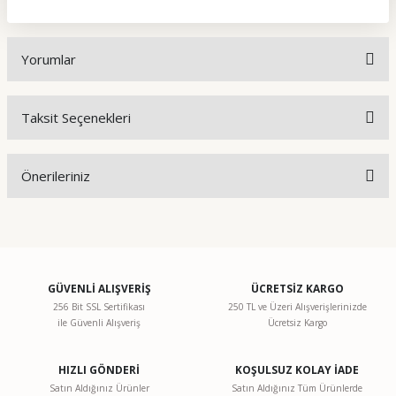
Yorumlar
Taksit Seçenekleri
Bu ürüne ilk yorumu siz yapın!
Önerileriniz
Yorum Yaz
Bu ürünün fiyat bilgisi, resim, ürün açıklamalarında ve diğer
konularda yetersiz gördüğünüz noktaları öneri formunu
kullanarak tarafımıza iletebilirsiniz.
Görüş ve önerileriniz için teşekkür ederiz.
GÜVENLİ ALIŞVERİŞ
ÜCRETSİZ KARGO
256 Bit SSL Sertifikası
250 TL ve Üzeri Alışverişlerinizde
ile Güvenli Alışveriş
Ücretsiz Kargo
Ürün resmi kalitesiz, bozuk veya görüntülenemiyor.
Ürün açıklamasında eksik bilgiler bulunuyor.
HIZLI GÖNDERİ
KOŞULSUZ KOLAY İADE
Ürün bilgilerinde hatalar bulunuyor.
Satın Aldığınız Ürünler
Satın Aldığınız Tüm Ürünlerde