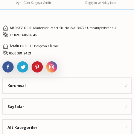
Aynı Gün Kargoya Verilir
Değişim ve Kolay İade
Ürün fiyatı diğer sitelerden daha pahalı.
Bu ürüne benzer farklı alternatifler olmalı.
MERKEZ OFİS:
Madenler, Mert Sk. No:8/A, 34776 Ümraniye/İstanbul
T : 0216 606 06 46
İZMİR OFİS:
T : Balçova / İzmir
Gönder
0530 381 24 21
Kurumsal
Sayfalar
Alt Kategoriler