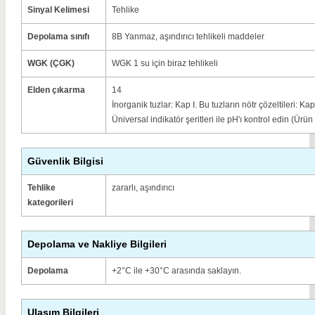
Sinyal Kelimesi
Tehlike
Depolama sınıfı
8B Yanmaz, aşındırıcı tehlikeli maddeler
WGK (ÇGK)
WGK 1 su için biraz tehlikeli
Elden çıkarma
14
İnorganik tuzlar: Kap I. Bu tuzların nötr çözeltileri: 
Üniversal indikatör şeritleri ile pH'ı kontrol edin (Ürü
Güvenlik Bilgisi
Tehlike
zararlı, aşındırıcı
kategorileri
Depolama ve Nakliye Bilgileri
Depolama
+2°C ile +30°C arasında saklayın.
Ulaşım Bilgileri