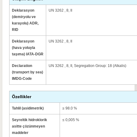
Deklarasyon
UN 3262 , 8, II
(demiryolu ve
karayolu) ADR,
RID
Deklarasyon
UN 3262 , 8, II
(hava yoluyla
taşıma) IATA-DGR
Declaration
UN 3262 , 8, II, Segregation Group: 18 (Alkalis)
(transport by sea)
IMDG-Code
Özellikler
Tahlil (asidimetrik)
≥ 98.0 %
Seyreltik hidroklorik
≤ 0,005 %
asitte çözünmeyen
maddeler