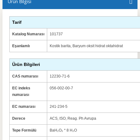
Ürün Bilgisi
Tarif
Katalog Numarası
101737
Eşanlamlı
Kostik barita, Baryum oksit hidrat oktahidrat
Ürün Bilgileri
CAS numarası
12230-71-6
EC indeks
056-002-00-7
numarası
EC numarası
241-234-5
Derece
ACS, ISO, Reag. Ph Avrupa
Tepe Formülü
BaH₂O₂ * 8 H₂O