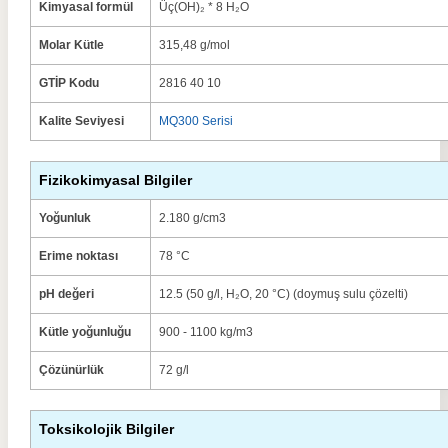
Kimyasal formül
Üç(OH)₂ * 8 H₂O
Molar Kütle
315,48 g/mol
GTİP Kodu
2816 40 10
Kalite Seviyesi
MQ300 Serisi
Fizikokimyasal Bilgiler
Yoğunluk
2.180 g/cm3
Erime noktası
78 °C
pH değeri
12.5 (50 g/l, H₂O, 20 °C) (doymuş sulu çözelti)
Kütle yoğunluğu
900 - 1100 kg/m3
Çözünürlük
72 g/l
Toksikolojik Bilgiler