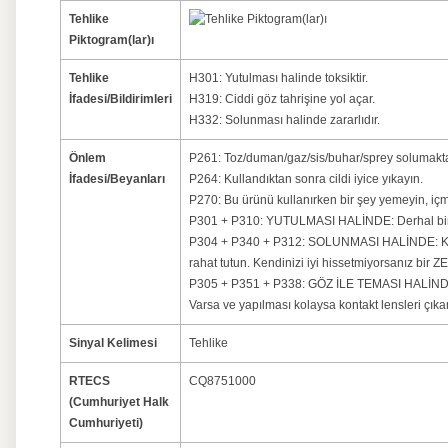
Tehlike
Piktogram(lar)ı
Tehlike
H301: Yutulması halinde toksiktir.
İfadesi/Bildirimleri
H319: Ciddi göz tahrişine yol açar.
H332: Solunması halinde zararlıdır.
Önlem
P261: Toz/duman/gaz/sis/buhar/sprey solumakta
İfadesi/Beyanları
P264: Kullandıktan sonra cildi iyice yıkayın.
P270: Bu ürünü kullanırken bir şey yemeyin, iç
P301 + P310: YUTULMASI HALİNDE: Derhal bir
P304 + P340 + P312: SOLUNMASI HALİNDE: Kişiy
rahat tutun. Kendinizi iyi hissetmiyorsanız bir
P305 + P351 + P338: GÖZ İLE TEMASI HALİNDE: S
Varsa ve yapılması kolaysa kontakt lensleri çı
Sinyal Kelimesi
Tehlike
RTECS
CQ8751000
(Cumhuriyet Halk
Cumhuriyeti)