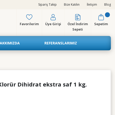
Sipariş Takip
Bize Katılın
İletişim
Blog
Favorilerim
Üye Girişi
Özel İndirim
Sepetim
Sepeti
AKKIMIZDA
REFERANSLARIMIZ
orür Dihidrat ekstra saf 1 kg.