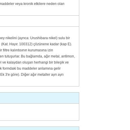
i maddeler veya kronik etkilere neden olan
ney nikelini (ayrıca: Urushibara nikel) sulu bir
n (Kat. Hayır. 100312) çözünene kadar (kap E).
filtre kalıntısının kurumasına izin
en tutuşurlar. Bu bağlamda, ağır metal, antimon,
el ve kalaydan oluşan herhangi bir bileşik ve
alik formdaki bu maddeler anlamına gelir
Ek 3'e göre). Diğer ağır metaller ayrı ayrı