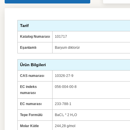
Tarif
Katalog Numarası
101717
Eşanlamlı
Baryum diklorür
Ürün Bilgileri
CAS numarası
10326-27-9
EC indeks
056-004-00-8
numarası
EC numarası
233-788-1
Tepe Formülü
BaCl₂ * 2 H₂O
Molar Kütle
244,28 g/mol