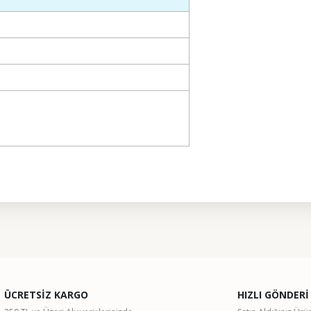
ularda yetersiz gördüğünüz noktaları öneri formunu kullanarak tarafımıza il
Bu ürüne ilk yorumu siz yapın!
ÜCRETSİZ KARGO
HIZLI GÖNDERİ
Yorum Yaz