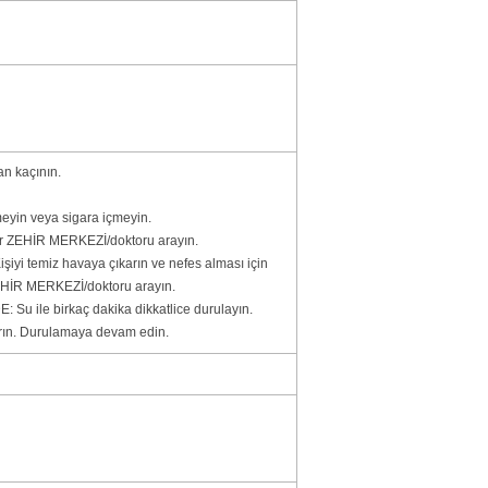
n kaçının.
meyin veya sigara içmeyin.
 ZEHİR MERKEZİ/doktoru arayın.
i temiz havaya çıkarın ve nefes alması için
 ZEHİR MERKEZİ/doktoru arayın.
u ile birkaç dakika dikkatlice durulayın.
karın. Durulamaya devam edin.