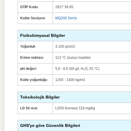
GTİP Kodu
2827 39 85
Kalite Seviyesi
MQ200 Serisi
Fizikokimyasal Bilgiler
Yoğunluk
3.100 g/cm3
Erime noktası
113 °C (susuz madde)
pH değeri
5,0 - 8,0 (50 g/l, H₂O, 25 °C)
Kütle yoğunluğu
1200 - 1400 kg/m3
Toksikolojik Bilgiler
LD 50 oral
LD50 Konseyi 118 mg/kg
GHS'ye göre Güvenlik Bilgileri