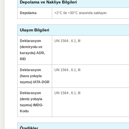
Depolama ve Nakliye Bilgileri
Depolama
+2°C ile +30°C arasında saklayın.
Ulaşım Bilgileri
Deklarasyon
UN 1564 , 6.1, III
(demiryolu ve
karayolu) ADR,
RID
Deklarasyon
UN 1564 , 6.1, III
(hava yoluyla
taşıma) IATA-DGR
Deklarasyon
UN 1564 , 6.1, III
(deniz yoluyla
taşıma) IMDG-
Kodu
Özellikler