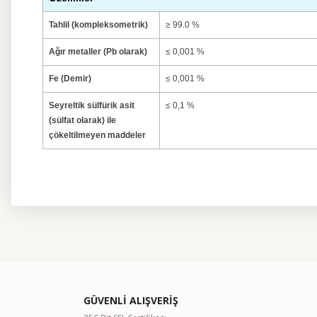
Tahlil (kompleksometrik)
≥ 99.0 %
Ağır metaller (Pb olarak)
≤ 0,001 %
Fe (Demir)
≤ 0,001 %
Seyreltik sülfürik asit
≤ 0,1 %
(sülfat olarak) ile
çökeltilmeyen maddeler
Bu ürünün fiyat bilgisi, resim, ürün açıklamalarında ve diğer kon
Görüş ve önerileriniz için teşekkür ederiz.
Ürün resmi kalitesiz, bozuk veya görüntülenemiyor.
GÜVENLİ ALIŞVERİŞ
Ürün açıklamasında eksik bilgiler bulunuyor.