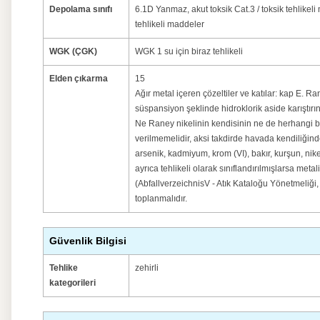
Depolama sınıfı
6.1D Yanmaz, akut toksik Cat.3 / toksik tehlikel
tehlikeli maddeler
WGK (ÇGK)
WGK 1 su için biraz tehlikeli
Elden çıkarma
15
Ağır metal içeren çözeltiler ve katılar: kap E. Ra
süspansiyon şeklinde hidroklorik aside karıştırı
Ne Raney nikelinin kendisinin ne de herhangi bir 
verilmemelidir, aksi takdirde havada kendiliğind
arsenik, kadmiyum, krom (VI), bakır, kurşun, nik
ayrıca tehlikeli olarak sınıflandırılmışlarsa met
(AbfallverzeichnisV - Atık Kataloğu Yönetmeliği, 
toplanmalıdır.
Güvenlik Bilgisi
Tehlike
zehirli
kategorileri