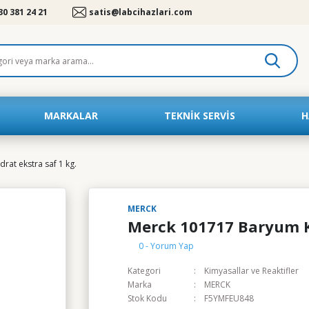
30 381 24 21
satis@labcihazlari.com
MARKALAR
TEKNIK SERVIS
H
rat ekstra saf 1 kg.
MERCK
Merck 101717 Baryum Kl
0 - Yorum Yap
Kategori
Kimyasallar ve Reaktifler
Marka
MERCK
Stok Kodu
F5YMFEU848