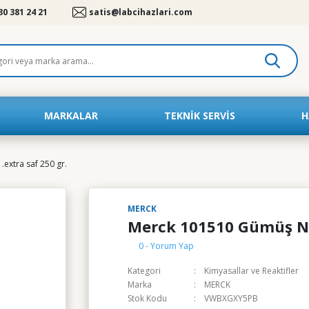
30 381 24 21
satis@labcihazlari.com
MARKALAR
TEKNIK SERVIS
H
extra saf 250 gr.
MERCK
Merck 101510 Gümüş Nit
0 - Yorum Yap
Kategori
Kimyasallar ve Reaktifler
Marka
MERCK
Stok Kodu
VWBXGXY5PB