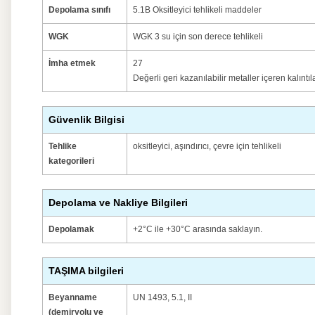
Depolama sınıfı
5.1B Oksitleyici tehlikeli maddeler
WGK
WGK 3 su için son derece tehlikeli
İmha etmek
27
Değerli geri kazanılabilir metaller içeren kalınt
Güvenlik Bilgisi
Tehlike
oksitleyici, aşındırıcı, çevre için tehlikeli
kategorileri
Depolama ve Nakliye Bilgileri
Depolamak
+2°C ile +30°C arasında saklayın.
TAŞIMA bilgileri
Beyanname
UN 1493, 5.1, II
(demiryolu ve