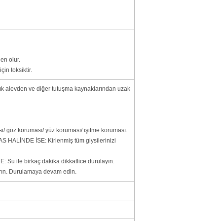
en olur.
in toksiktir.
çık alevden ve diğer tutuşma kaynaklarından uzak
si/ göz koruması/ yüz koruması/ işitme koruması.
 HALİNDE İSE: Kirlenmiş tüm giysilerinizi
u ile birkaç dakika dikkatlice durulayın.
karın. Durulamaya devam edin.