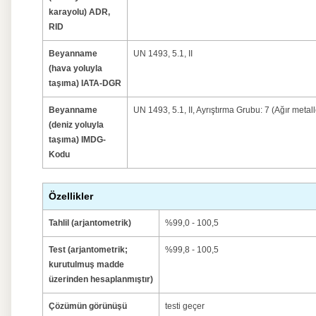
karayolu) ADR,
RID
Beyanname
UN 1493, 5.1, II
(hava yoluyla
taşıma) IATA-DGR
Beyanname
UN 1493, 5.1, II, Ayrıştırma Grubu: 7 (Ağır metall
(deniz yoluyla
taşıma) IMDG-
Kodu
Özellikler
Tahlil (arjantometrik)
%99,0 - 100,5
Test (arjantometrik;
%99,8 - 100,5
kurutulmuş madde
üzerinden hesaplanmıştır)
Çözümün görünüşü
testi geçer