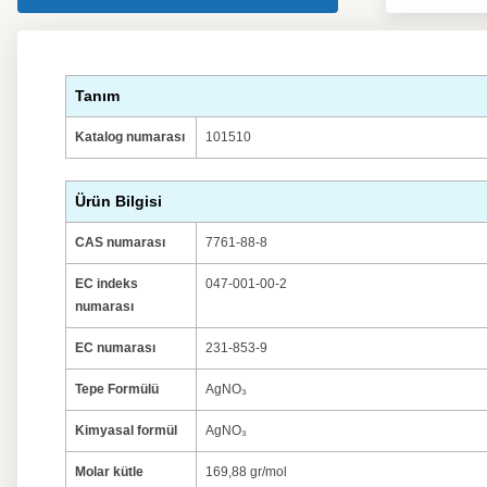
Tanım
Katalog numarası
101510
Ürün Bilgisi
CAS numarası
7761-88-8
EC indeks
047-001-00-2
numarası
EC numarası
231-853-9
Tepe Formülü
AgNO₃
Kimyasal formül
AgNO₃
Molar kütle
169,88 gr/mol