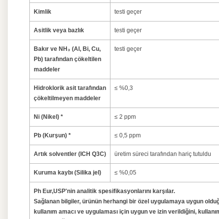
Kimlik
testi geçer
Asitlik veya bazlık
testi geçer
Bakır ve NH₃ (Al, Bi, Cu,
testi geçer
Pb) tarafından çökeltilen
maddeler
Hidroklorik asit tarafından
≤ %0,3
çökeltilmeyen maddeler
Ni (Nikel) *
≤ 2 ppm
Pb (Kurşun) *
≤ 0,5 ppm
Artık solventler (ICH Q3C)
üretim süreci tarafından hariç tutuldu
Kuruma kaybı (Silika jel)
≤ %0,05
Ph Eur,USP'nin analitik spesifikasyonlarını karşılar.
Sağlanan bilgiler, ürünün herhangi bir özel uygulamaya uygun old
kullanım amacı ve uygulaması için uygun ve izin verildiğini, kull