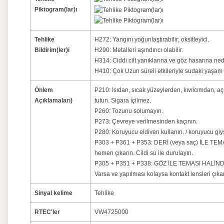
Piktogram(lar)ı
Tehlike
H272: Yangını yoğunlaştırabilir; oksitleyici.
Bildirim(ler)i
H290: Metalleri aşındırıcı olabilir.
H314: Ciddi cilt yanıklarına ve göz hasarına ned
H410: Çok Uzun süreli etkileriyle sudaki yaşam iç
Önlem
P210: Isıdan, sıcak yüzeylerden, kıvılcımdan, a
Açıklamaları)
tutun. Sigara içilmez.
P260: Tozunu solumayın.
P273: Çevreye verilmesinden kaçının.
P280: Koruyucu eldiven kullanın. / koruyucu giy
P303 + P361 + P353: DERİ (veya saç) İLE TEMAS
hemen çıkarın. Cildi su ile durulayın.
P305 + P351 + P338: GÖZ İLE TEMASI HALİNDE: S
Varsa ve yapılması kolaysa kontakt lensleri çı
Sinyal kelime
Tehlike
RTEC'ler
VW4725000