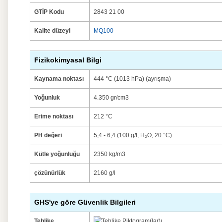
GTİP Kodu
2843 21 00
Kalite düzeyi
MQ100
Fizikokimyasal Bilgi
Kaynama noktası
444 °C (1013 hPa) (ayrışma)
Yoğunluk
4.350 gr/cm3
Erime noktası
212 °C
PH değeri
5,4 - 6,4 (100 g/l, H₂O, 20 °C)
Kütle yoğunluğu
2350 kg/m3
çözünürlük
2160 g/l
GHS'ye göre Güvenlik Bilgileri
Tehlike