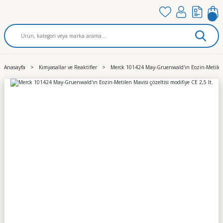
Anasayfa
Kimyasallar ve Reaktifler
Merck 101424 May-Gruenwald'ın Eozin-Metilen Ma