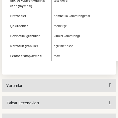
Mikroskopiye uygunluk
testi geçer
(Kan yayması)
Eritrositler
pembe ila kahverengimsi
Çekirdekler
menekşe
Eozinofilik granüller
kırmızı kahverengi
Nötrofilik granüller
açık menekşe
Lenfosit sitoplazması
mavi
Yorumlar
Taksit Seçenekleri
Bu ürüne ilk yorumu siz yapın!