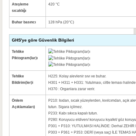
Ateşleme
420 °C
sıcaklığı
Buhar basıncı
128 hPa (20°C)
GHS'ye göre Güvenlik Bilgileri
Tehlike
Piktogram(lar)ı
Tehlike
H225: Kolay alevlenir sıvı ve buhar.
Bildirim(ler)i
H301 + H311 + H331: Yutulması, ciltle teması halinde 
H370 : Organlara zarar verir.
Önlem
P210: Isıdan, sıcak yüzeylerden, kıvılcımdan, açık a
Açıklamaları)
tutun. Sigara içilmez.
P233: Kabı sıkıca kapalı tutun.
P280: Koruyucu eldiven/ koruyucu kıyafet/ göz koruyu
P301 + P310: YUTULMASI HALİNDE: Derhal ZEHİR M
P303 + P361 + P353: DERİ (veya saç) İLE TEMAS HALİ