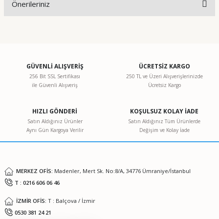
Önerileriniz
Yorum Yaz
Bu ürünün fiyat bilgisi, resim, ürün açıklamalarında ve diğer
konularda yetersiz gördüğünüz noktaları öneri formunu
kullanarak tarafımıza iletebilirsiniz.
Görüş ve önerileriniz için teşekkür ederiz.
GÜVENLİ ALIŞVERİŞ
ÜCRETSİZ KARGO
256 Bit SSL Sertifikası
250 TL ve Üzeri Alışverişlerinizde
ile Güvenli Alışveriş
Ücretsiz Kargo
Ürün resmi kalitesiz, bozuk veya görüntülenemiyor.
Ürün açıklamasında eksik bilgiler bulunuyor.
HIZLI GÖNDERİ
KOŞULSUZ KOLAY İADE
Ürün bilgilerinde hatalar bulunuyor.
Satın Aldığınız Ürünler
Satın Aldığınız Tüm Ürünlerde
Aynı Gün Kargoya Verilir
Değişim ve Kolay İade
Ürün fiyatı diğer sitelerden daha pahalı.
Bu ürüne benzer farklı alternatifler olmalı.
MERKEZ OFİS:
Madenler, Mert Sk. No:8/A, 34776 Ümraniye/İstanbul
T : 0216 606 06 46
İZMİR OFİS:
T : Balçova / İzmir
Gönder
0530 381 24 21