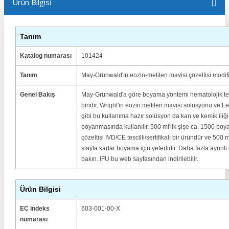
Ürün Bilgisi
Tanım
Katalog numarası
101424
Tanım
May-Grünwald'ın eozin-metilen mavisi çözeltisi modifi
Genel Bakış
May-Grünwald'a göre boyama yöntemi hematolojik teş
biridir. Wright'ın eozin metilen mavisi solüsyonu ve 
gibi bu kullanıma hazır solüsyon da kan ve kemik iliği 
boyanmasında kullanılır. 500 ml'lik şişe ca. 1500 bo
çözeltisi IVD/CE tescilli/sertifikalı bir üründür ve 500
slayta kadar boyama için yeterlidir. Daha fazla ayrıntı 
bakın. IFU bu web sayfasından indirilebilir.
Ürün Bilgisi
EC indeks
603-001-00-X
numarası