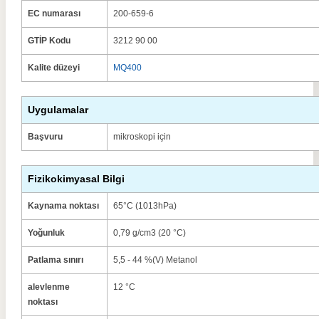
EC numarası
200-659-6
GTİP Kodu
3212 90 00
Kalite düzeyi
MQ400
Uygulamalar
Başvuru
mikroskopi için
Fizikokimyasal Bilgi
Kaynama noktası
65°C (1013hPa)
Yoğunluk
0,79 g/cm3 (20 °C)
Patlama sınırı
5,5 - 44 %(V) Metanol
alevlenme
12 °C
noktası