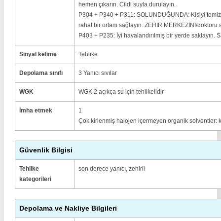
hemen çıkarın. Cildi suyla durulayın.
P304 + P340 + P311: SOLUNDUĞUNDA: Kişiyi temiz ha
rahat bir ortam sağlayın. ZEHİR MERKEZİNİ/doktoru a
P403 + P235: İyi havalandırılmış bir yerde saklayın. S
Sinyal kelime
Tehlike
Depolama sınıfı
3 Yanıcı sıvılar
WGK
WGK 2 açıkça su için tehlikelidir
İmha etmek
1
Çok kirlenmiş halojen içermeyen organik solventler: 
Güvenlik Bilgisi
Tehlike
son derece yanıcı, zehirli
kategorileri
Depolama ve Nakliye Bilgileri