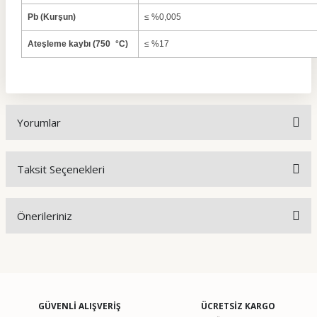
Pb (Kurşun)
≤ %0,005
Ateşleme kaybı (750 °C)
≤ %17
Yorumlar
Taksit Seçenekleri
Bu ürüne ilk yorumu siz yapın!
Önerileriniz
Yorum Yaz
Bu ürünün fiyat bilgisi, resim, ürün açıklamalarında ve diğer
konularda yetersiz gördüğünüz noktaları öneri formunu
kullanarak tarafımıza iletebilirsiniz.
Görüş ve önerileriniz için teşekkür ederiz.
GÜVENLİ ALIŞVERİŞ
ÜCRETSİZ KARGO