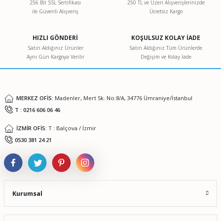
256 Bit SSL Sertifikası
250 TL ve Üzeri Alışverişlerinizde
ile Güvenli Alışveriş
Ücretsiz Kargo
Ürün resmi kalitesiz, bozuk veya görüntülenemiyor.
Ürün açıklamasında eksik bilgiler bulunuyor.
HIZLI GÖNDERİ
KOŞULSUZ KOLAY İADE
Ürün bilgilerinde hatalar bulunuyor.
Satın Aldığınız Ürünler
Satın Aldığınız Tüm Ürünlerde
Aynı Gün Kargoya Verilir
Değişim ve Kolay İade
Ürün fiyatı diğer sitelerden daha pahalı.
Bu ürüne benzer farklı alternatifler olmalı.
MERKEZ OFİS:
Madenler, Mert Sk. No:8/A, 34776 Ümraniye/İstanbul
T : 0216 606 06 46
İZMİR OFİS:
T : Balçova / İzmir
Gönder
0530 381 24 21
Kurumsal