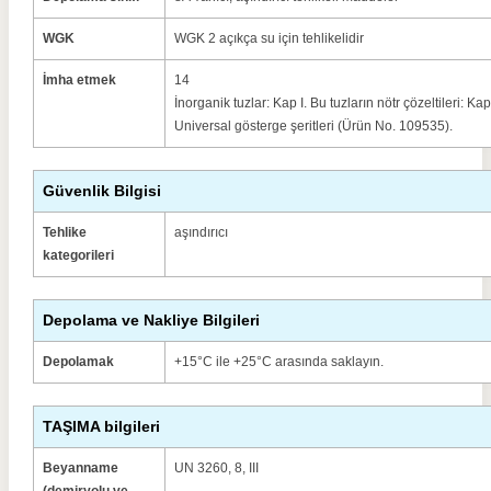
WGK
WGK 2 açıkça su için tehlikelidir
İmha etmek
14
İnorganik tuzlar: Kap I. Bu tuzların nötr çözeltileri: 
Universal gösterge şeritleri (Ürün No. 109535).
Güvenlik Bilgisi
Tehlike
aşındırıcı
kategorileri
Depolama ve Nakliye Bilgileri
Depolamak
+15°C ile +25°C arasında saklayın.
TAŞIMA bilgileri
Beyanname
UN 3260, 8, III