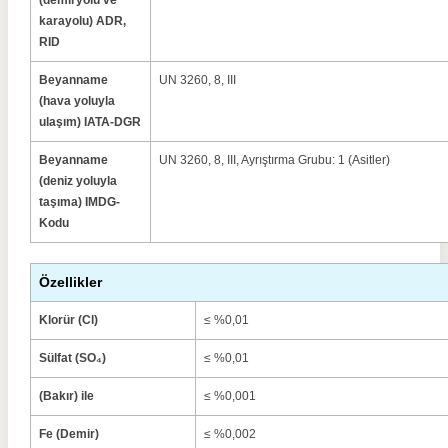
(demiryolu ve
karayolu) ADR,
RID
Beyanname
UN 3260, 8, III
(hava yoluyla
ulaşım) IATA-DGR
Beyanname
UN 3260, 8, III, Ayrıştırma Grubu: 1 (Asitler)
(deniz yoluyla
taşıma) IMDG-
Kodu
Özellikler
Klorür (Cl)
≤ %0,01
Sülfat (SO₄)
≤ %0,01
(Bakır) ile
≤ %0,001
Fe (Demir)
≤ %0,002