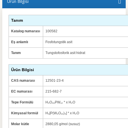
Ürün Bilgisi
Tanım
Katalog numarası
100582
Eş anlamlı
Fosfotungstik asit
Tanım
Tungstofosforik asit hidrat
Ürün Bilgisi
CAS numarası
12501-23-4
EC numarası
215-682-7
Tepe Formülü
H₃O₄₀PW₁₂ * x H₂O
Kimyasal formül
H₃[P(W₃O₁₀)₄] * x H₂O
Molar kütle
2880,05 g/mol (susuz)