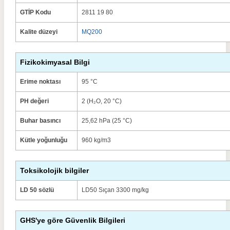
GTİP Kodu
2811 19 80
Kalite düzeyi
MQ200
Fizikokimyasal Bilgi
Erime noktası
95 °C
PH değeri
2 (H₂O, 20 °C)
Buhar basıncı
25,62 hPa (25 °C)
Kütle yoğunluğu
960 kg/m3
Toksikolojik bilgiler
LD 50 sözlü
LD50 Sıçan 3300 mg/kg
GHS'ye göre Güvenlik Bilgileri