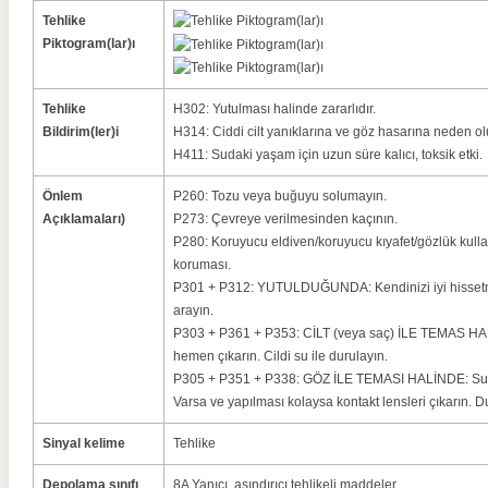
Tehlike
Piktogram(lar)ı
Tehlike
H302: Yutulması halinde zararlıdır.
Bildirim(ler)i
H314: Ciddi cilt yanıklarına ve göz hasarına neden ol
H411: Sudaki yaşam için uzun süre kalıcı, toksik etki.
Önlem
P260: Tozu veya buğuyu solumayın.
Açıklamaları)
P273: Çevreye verilmesinden kaçının.
P280: Koruyucu eldiven/koruyucu kıyafet/gözlük kulla
koruması.
P301 + P312: YUTULDUĞUNDA: Kendinizi iyi hisset
arayın.
P303 + P361 + P353: CİLT (veya saç) İLE TEMAS HALİ
hemen çıkarın. Cildi su ile durulayın.
P305 + P351 + P338: GÖZ İLE TEMASI HALİNDE: Su ile
Varsa ve yapılması kolaysa kontakt lensleri çıkarın.
Sinyal kelime
Tehlike
Depolama sınıfı
8A Yanıcı, aşındırıcı tehlikeli maddeler