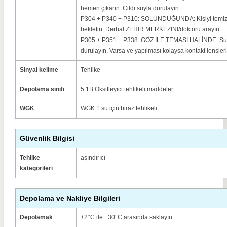
hemen çıkarın.
Cildi suyla durulayın.
P304 + P340 + P310: SOLUNDUĞUNDA: Kişiyi temiz ha
bekletin.
Derhal ZEHİR MERKEZİNİ/doktoru arayın.
P305 + P351 + P338: GÖZ İLE TEMASI HALİNDE: Su il
durulayın.
Varsa ve yapılması kolaysa kontakt lensleri
Sinyal kelime
Tehlike
Depolama sınıfı
5.1B Oksitleyici tehlikeli maddeler
WGK
WGK 1 su için biraz tehlikeli
Güvenlik Bilgisi
Tehlike
aşındırıcı
kategorileri
Depolama ve Nakliye Bilgileri
Depolamak
+2°C ile +30°C arasında saklayın.