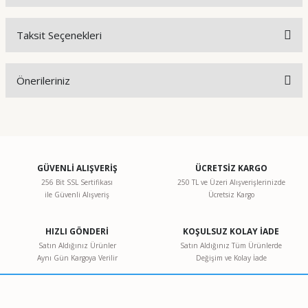
Taksit Seçenekleri
Bu ürüne ilk yorumu siz yapın!
Önerileriniz
Yorum Yaz
Bu ürünün fiyat bilgisi, resim, ürün açıklamalarında ve diğer
konularda yetersiz gördüğünüz noktaları öneri formunu
kullanarak tarafımıza iletebilirsiniz.
Görüş ve önerileriniz için teşekkür ederiz.
GÜVENLİ ALIŞVERİŞ
ÜCRETSİZ KARGO
256 Bit SSL Sertifikası
250 TL ve Üzeri Alışverişlerinizde
ile Güvenli Alışveriş
Ücretsiz Kargo
Ürün resmi kalitesiz, bozuk veya görüntülenemiyor.
Ürün açıklamasında eksik bilgiler bulunuyor.
HIZLI GÖNDERİ
KOŞULSUZ KOLAY İADE
Ürün bilgilerinde hatalar bulunuyor.
Satın Aldığınız Ürünler
Satın Aldığınız Tüm Ürünlerde
Aynı Gün Kargoya Verilir
Değişim ve Kolay İade
Ürün fiyatı diğer sitelerden daha pahalı.
Bu ürüne benzer farklı alternatifler olmalı.