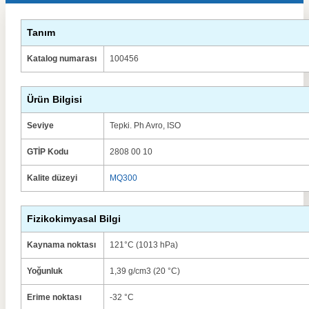
Tanım
Katalog numarası
100456
Ürün Bilgisi
Seviye
Tepki.
Ph Avro, ISO
GTİP Kodu
2808 00 10
Kalite düzeyi
MQ300
Fizikokimyasal Bilgi
Kaynama noktası
121°C (1013 hPa)
Yoğunluk
1,39 g/cm3 (20 °C)
Erime noktası
-32 °C