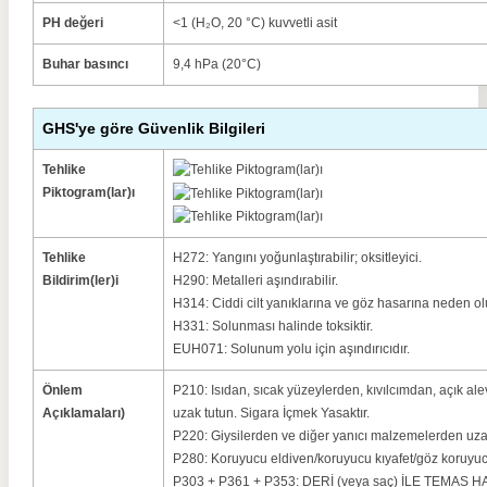
PH değeri
<1 (H₂O, 20 °C) kuvvetli asit
Buhar basıncı
9,4 hPa (20°C)
GHS'ye göre Güvenlik Bilgileri
Tehlike
Piktogram(lar)ı
Tehlike
H272: Yangını yoğunlaştırabilir;
oksitleyici.
Bildirim(ler)i
H290: Metalleri aşındırabilir.
H314: Ciddi cilt yanıklarına ve göz hasarına neden ol
H331: Solunması halinde toksiktir.
EUH071: Solunum yolu için aşındırıcıdır.
Önlem
P210: Isıdan, sıcak yüzeylerden, kıvılcımdan, açık al
Açıklamaları)
uzak tutun.
Sigara İçmek Yasaktır.
P220: Giysilerden ve diğer yanıcı malzemelerden uza
P280: Koruyucu eldiven/koruyucu kıyafet/göz koruyuc
P303 + P361 + P353: DERİ (veya saç) İLE TEMAS HALİ