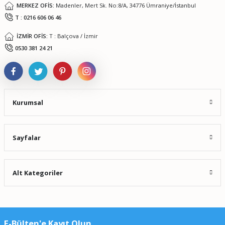
MERKEZ OFİS:
Madenler, Mert Sk. No:8/A, 34776 Ümraniye/İstanbul
T : 0216 606 06 46
İZMİR OFİS:
T : Balçova / İzmir
Gönder
0530 381 24 21
Kurumsal
Sayfalar
Alt Kategoriler
E-Bülten'e Kayıt Olun