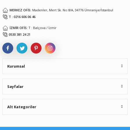
MERKEZ OFİS:
Madenler, Mert Sk. No:8/A, 34776 Ümraniye/İstanbul
T : 0216 606 06 46
İZMİR OFİS:
T : Balçova / İzmir
Gönder
0530 381 24 21
Kurumsal
Sayfalar
Alt Kategoriler