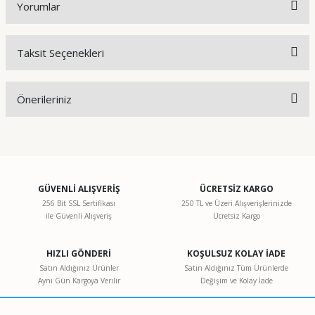
Yorumlar
Taksit Seçenekleri
Bu ürüne ilk yorumu siz yapın!
Önerileriniz
Yorum Yaz
Bu ürünün fiyat bilgisi, resim, ürün açıklamalarında ve diğer
konularda yetersiz gördüğünüz noktaları öneri formunu
kullanarak tarafımıza iletebilirsiniz.
Görüş ve önerileriniz için teşekkür ederiz.
GÜVENLİ ALIŞVERİŞ
ÜCRETSİZ KARGO
256 Bit SSL Sertifikası
250 TL ve Üzeri Alışverişlerinizde
ile Güvenli Alışveriş
Ücretsiz Kargo
Ürün resmi kalitesiz, bozuk veya görüntülenemiyor.
Ürün açıklamasında eksik bilgiler bulunuyor.
HIZLI GÖNDERİ
KOŞULSUZ KOLAY İADE
Ürün bilgilerinde hatalar bulunuyor.
Satın Aldığınız Ürünler
Satın Aldığınız Tüm Ürünlerde
Aynı Gün Kargoya Verilir
Değişim ve Kolay İade
Ürün fiyatı diğer sitelerden daha pahalı.
Bu ürüne benzer farklı alternatifler olmalı.