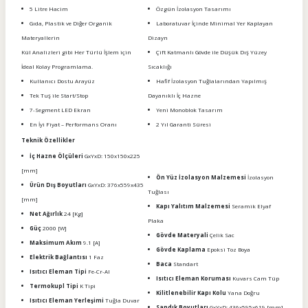
5 Litre Hacim
Özgün İzolasyon Tasarımı
Gıda, Plastik ve Diğer Organik
Laboratuvar İçinde Minimal Yer Kaplayan
Materyallerin
Dizayn
Kül Analizleri gibi Her Türlü İşlem için
Çift Katmanlı Gövde ile Düşük Dış Yüzey
İdeal Kolay Programlama.
Sıcaklığı
Kullanıcı Dostu Arayüz
Hafif İzolasyon Tuğlalarından Yapılmış
Tek Tuş ile Start/Stop
Dayanıklı İç Hazne
7-Segment LED Ekran
Yeni Monoblok Tasarım
En İyi Fiyat – Performans Oranı
2 Yıl Garanti Süresi
Teknik Özellikler
İç Hazne Ölçüleri
GxYxD: 150x150x225
[mm]
Ön Yüz İzolasyon Malzemesi
İzolasyon
Ürün Dış Boyutları
GxYxD: 376x559x435
Tuğlası
[mm]
Kapı Yalıtım Malzemesi
Seramik Elyaf
Net Ağırlık
24 [Kg]
Plaka
Güç
2000 [W]
Gövde Materyali
Çelik Sac
Maksimum Akım
9.1 [A]
Gövde Kaplama
Epoksi Toz Boya
Elektrik Bağlantısı
1 Faz
Baca
Standart
Isıtıcı Eleman Tipi
Fe-Cr-Al
Isıtıcı Eleman Koruması
Kuvars Cam Tüp
Termokupl Tipi
K Tipi
Kilitlenebilir Kapı Kolu
Yana Doğru
Isıtıcı Eleman Yerleşimi
Tuğla Duvar
Sandık Boyutları
GxYxD: 436x595x619 [mm]