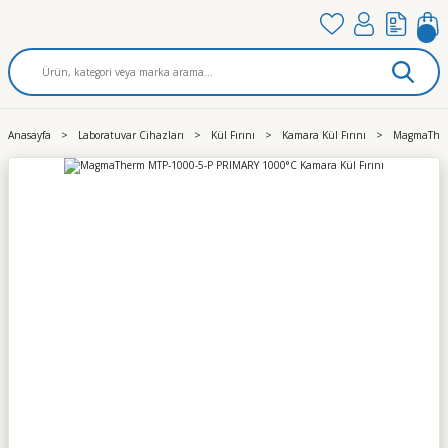
Anasayfa
Laboratuvar Cihazları
Kül Fırını
Kamara Kül Fırını
MagmaTherm