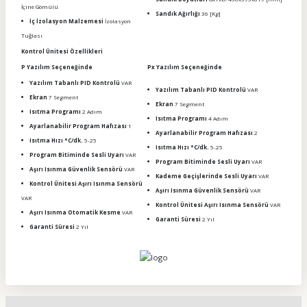
İçine Gömülü
Sandık Ağırlığı
36 [Kg]
İç İzolasyon Malzemesi
İzolasyon
Tuğlası
Kontrol Ünitesi Özellikleri
P Yazılım Seçeneğinde
Px Yazılım Seçeneğinde
Yazılım Tabanlı PID Kontrolü
VAR
Yazılım Tabanlı PID Kontrolü
VAR
Ekran
7 Segment
Ekran
7 Segment
Isıtma Programı
2 Adım
Isıtma Programı
4 Adım
Ayarlanabilir Program Hafızası
1
Ayarlanabilir Program Hafızası
2
Isıtma Hızı °C/dk.
5-25
Isıtma Hızı °C/dk.
5-25
Program Bitiminde Sesli Uyarı
VAR
Program Bitiminde Sesli Uyarı
VAR
Aşırı Isınma Güvenlik Sensörü
VAR
Kademe Geçişlerinde Sesli Uyarı
VAR
Kontrol Ünitesi Aşırı Isınma Sensörü
Aşırı Isınma Güvenlik Sensörü
VAR
VAR
Kontrol Ünitesi Aşırı Isınma Sensörü
VAR
Aşırı Isınma Otomatik Kesme
VAR
Garanti Süresi
2 Yıl
Garanti Süresi
2 Yıl