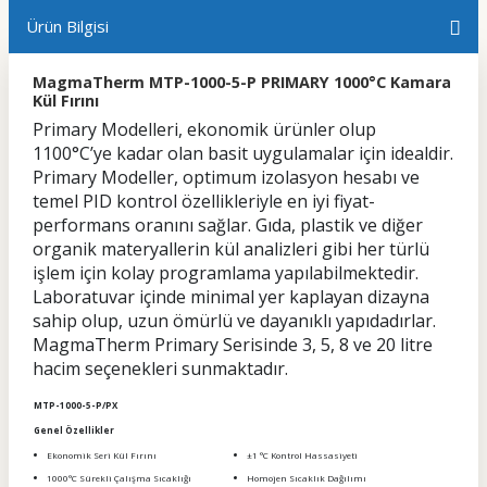
Ürün Bilgisi
MagmaTherm MTP-1000-5-P PRIMARY 1000°C Kamara
Kül Fırını
Primary Modelleri, ekonomik ürünler olup
1100°C’ye kadar olan basit uygulamalar için idealdir.
Primary Modeller, optimum izolasyon hesabı ve
temel PID kontrol özellikleriyle en iyi fiyat-
performans oranını sağlar. Gıda, plastik ve diğer
organik materyallerin kül analizleri gibi her türlü
işlem için kolay programlama yapılabilmektedir.
Laboratuvar içinde minimal yer kaplayan dizayna
sahip olup, uzun ömürlü ve dayanıklı yapıdadırlar.
MagmaTherm Primary Serisinde 3, 5, 8 ve 20 litre
hacim seçenekleri sunmaktadır.
MTP-1000-5-P/PX
Genel Özellikler
Ekonomik Seri Kül Fırını
±1 °C Kontrol Hassasiyeti
1000°C Sürekli Çalışma Sıcaklığı
Homojen Sıcaklık Dağılımı