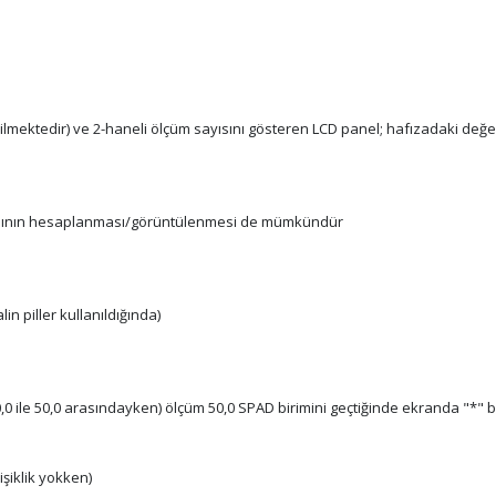
lmektedir) ve 2-haneli ölçüm sayısını gösteren LCD panel; hafızadaki değerle
masının hesaplanması/görüntülenmesi de mümkündür
n piller kullanıldığında)
0 ile 50,0 arasındayken) ölçüm 50,0 SPAD birimini geçtiğinde ekranda "*" be
şiklik yokken)