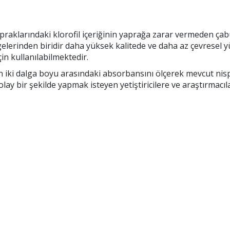
raklarındaki klorofil içeriğinin yaprağa zarar vermeden çabu
tergelerinden biridir daha yüksek kalitede ve daha az çevresel
n kullanılabilmektedir.
 iki dalga boyu arasındaki absorbansını ölçerek mevcut nispi
e kolay bir şekilde yapmak isteyen yetiştiricilere ve araştırmac