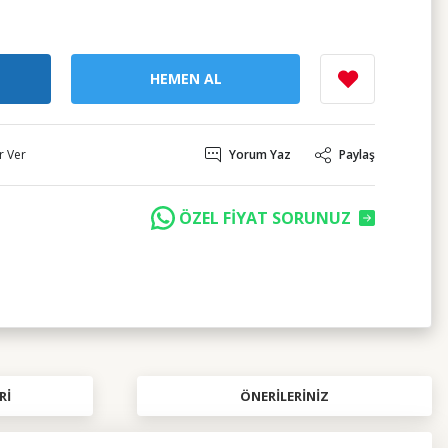
HEMEN AL
r Ver
Yorum Yaz
Paylaş
ÖZEL FİYAT SORUNUZ
RI
ÖNERILERINIZ