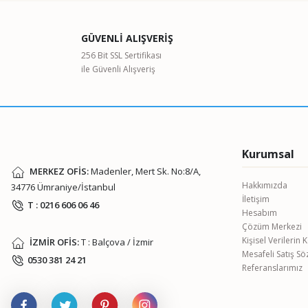
Ürün resmi kalitesiz, bozuk veya görüntülenemiyor.
GÜVENLİ ALIŞVERİŞ
Ürün açıklamasında eksik bilgiler bulunuyor.
256 Bit SSL Sertifikası
ile Güvenli Alışveriş
Ürün bilgilerinde hatalar bulunuyor.
Ürün fiyatı diğer sitelerden daha pahalı.
Bu ürüne benzer farklı alternatifler olmalı.
Kurumsal
MERKEZ OFİS:
Madenler, Mert Sk. No:8/A,
Hakkımızda
34776 Ümraniye/İstanbul
İletişim
T : 0216 606 06 46
Hesabım
Çözüm Merkezi
Kişisel Verilerin
İZMİR OFİS:
T : Balçova / İzmir
Mesafeli Satış S
0530 381 24 21
Referanslarımız