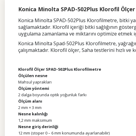
Konica Minolta SPAD-502Plus Klorofil Ölçer
Konica Minolta SPAD-502Plus Klorofilmetre, bitki yap
sağlamaktadır. Klorofil içeriği bitki sağlığının gös
uygulama zamanlama ve miktarını optimize etmek içi
Konica Minolta Spad-502Plus Klorofilmetre, yağrağın
çalışmaktadır. Klorofil ölçer, Saha testlerini hızlı v
Klorofil Ölçer SPAD-502Plus Klorofilmetre
Ölçülen nesne
Mahsul yaprakları
Ölçüm yöntemi
2 dalga boyunda optik yoğunluk farkı
Ölçüm alanı
2 mm × 3 mm
Nesne kalınlığı
1,2 mm maksimum
Nesne giriş derinliği
12 mm (stoper 0 – 6 mm konumunda ayarlanabilir)