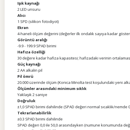
Işık kaynağı
2 LED unsuru
Alıcı
1 SPD (silikon fotodiyot)
Ekran
4-haneli ölçüm değerini (değerler ilk ondalık sayıya kadar gösteri
Görüntü aralığı
-9.9 - 199.9 SPAD birimi
Hafıza özelliği
30 değere kadar hafıza kapasitesi; hafızadaki verinin ortala
Güç kaynağı
2 AA alkalin pil
Pil ömrü
20.000 üzerinde ölçüm (Konica Minolta test koşulundaki yeni alkali
Ölçümler arasındaki minimum sıklık
Yaklaşık 2 saniye
Doğruluk
±1,0 SPAD birimi dahilinde (SPAD değeri normal sıcaklık/nemde 0,
Tekrarlanabilirlik
±0.3 SPAD birimi dahilinde
SPAD değeri 0,0 ile 50,0 arasındayken (numune konumunda deği