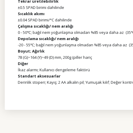
Tekrar üretilebilirlik
±0.5 SPAD birimi dahilinde
Sıcaklık akımı
±0.04 SPAD birimi/°C dahilinde
Çalışma sıcaklığı/ nem aralığı
0 - 50℃; bağıl nem yoğunlaşma olmadan %85 veya daha az (35
Depolama sıcaklığı/ nem aralığı
-20 - 55℃; bağıl nem yoğunlaşma olmadan %85 veya daha az (
Boyut; Ağırlık
78 (G)~164 (Y)~49 (D) mm, 200g (piller hariç
Diğer
İkaz alarmı; Kullanıcı dengeleme faktörü
Standart aksesuarlar
Derinlik stoperi; Kayış; 2 AA alkalin pil; Yumuşak kılıf; Değer kontr
Bu ürünün fiyat bilgisi, resim, ürün açıklamalarında ve diğer kon
Görüş ve önerileriniz için teşekkür ederiz.