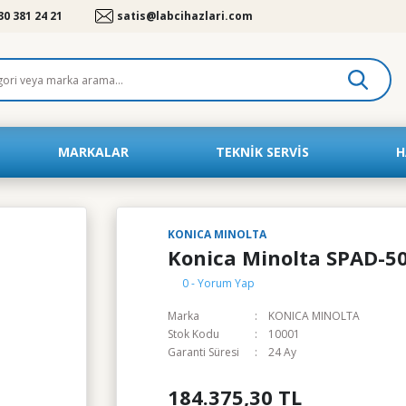
30 381 24 21
satis@labcihazlari.com
MARKALAR
TEKNIK SERVIS
H
KONICA MINOLTA
Konica Minolta SPAD-502
0 - Yorum Yap
Marka
KONICA MINOLTA
Stok Kodu
10001
Garanti Süresi
24 Ay
184.375,30 TL