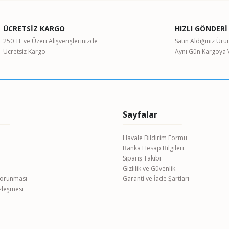
Bu ürüne ilk yorumu siz yapın!
ÜCRETSİZ KARGO
HIZLI GÖNDERİ
Yorum Yaz
250 TL ve Üzeri Alışverişlerinizde
Satın Aldığınız Ürü
Ücretsiz Kargo
Aynı Gün Kargoya V
Sayfalar
Havale Bildirim Formu
Banka Hesap Bilgileri
Gönder
Sipariş Takibi
Gizlilik ve Güvenlik
 Korunması
Garanti ve İade Şartları
özleşmesi