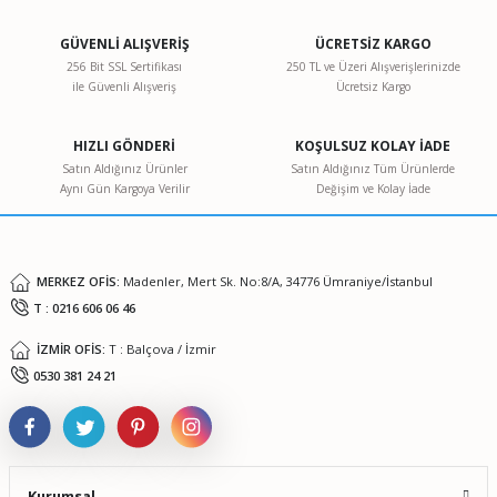
kullanarak tarafımıza iletebilirsiniz.
Görüş ve önerileriniz için teşekkür ederiz.
GÜVENLİ ALIŞVERİŞ
ÜCRETSİZ KARGO
256 Bit SSL Sertifikası
250 TL ve Üzeri Alışverişlerinizde
ile Güvenli Alışveriş
Ücretsiz Kargo
Ürün resmi kalitesiz, bozuk veya görüntülenemiyor.
Ürün açıklamasında eksik bilgiler bulunuyor.
HIZLI GÖNDERİ
KOŞULSUZ KOLAY İADE
Ürün bilgilerinde hatalar bulunuyor.
Satın Aldığınız Ürünler
Satın Aldığınız Tüm Ürünlerde
Aynı Gün Kargoya Verilir
Değişim ve Kolay İade
Ürün fiyatı diğer sitelerden daha pahalı.
Bu ürüne benzer farklı alternatifler olmalı.
MERKEZ OFİS:
Madenler, Mert Sk. No:8/A, 34776 Ümraniye/İstanbul
T : 0216 606 06 46
İZMİR OFİS:
T : Balçova / İzmir
Gönder
0530 381 24 21
Kurumsal