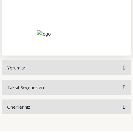
Yorumlar
Taksit Seçenekleri
Bu ürüne ilk yorumu siz yapın!
Önerileriniz
Yorum Yaz
Bu ürünün fiyat bilgisi, resim, ürün açıklamalarında ve diğer
konularda yetersiz gördüğünüz noktaları öneri formunu