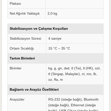
Plakası
Net Ağırlık Yaklaşık
2,0 kg
Stabilizasyon ve Çalışma Koşulları
Stabilizasyon Süresi
4 saniye
Ortam Sıcaklığı
15 °C – 35 °C
Tartım Birimleri
Birimler
kg, g, gn, dwt, tl (Tw), tl (HK), ozt,
tl (Singap, Malaylar), ct, mo, lb,
oz, ffa, m
Bağlantı ve Arayüz Özellikleri
Arayüzler
RS-232 (isteğe bağlı), Bluetooth
(isteğe bağlı), Ethernet (isteğe
bağlı), USB-Cihaz (isteğe bağlı),