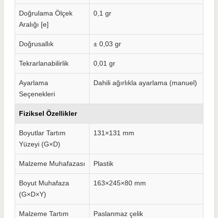
Doğrulama Ölçek
0,1 gr
Aralığı [e]
Doğrusallık
± 0,03 gr
Tekrarlanabilirlik
0,01 gr
Ayarlama
Dahili ağırlıkla ayarlama (manuel)
Seçenekleri
Fiziksel Özellikler
Boyutlar Tartım
131×131 mm
Yüzeyi (G×D)
Malzeme Muhafazası
Plastik
Boyut Muhafaza
163×245×80 mm
(G×D×Y)
Malzeme Tartım
Paslanmaz çelik