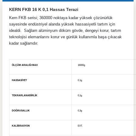
KERN FKB 16 K 0,1 Hassas Terazi
Kern FKB serisi; 360000 noktaya kadar yüksek çözünürlük
sayesinde endüstriyel alanda yüksek hassasiyetli tartım için
idealdi. Sağlam alüminyum döküm gövde, dengeyi korur, tartım
teknolojisi elemanlarını korur ve günlük kullanımla başa çıkacak
kadar sağlamdır.
ÖLÇÜM ARALIĞI MAX
16000g
HASSASİYET
0.1g
TEKRARLANABİRLİK
0,1g
DOĞRUSALLIK
0,3g
KALİBRASYON
EXT.