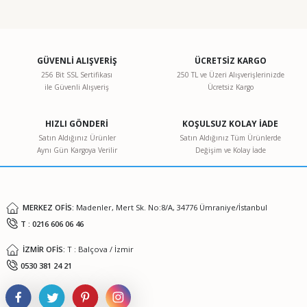
Bu ürünün fiyat bilgisi, resim, ürün açıklamalarında ve diğer
konularda yetersiz gördüğünüz noktaları öneri formunu
kullanarak tarafımıza iletebilirsiniz.
Görüş ve önerileriniz için teşekkür ederiz.
GÜVENLİ ALIŞVERİŞ
ÜCRETSİZ KARGO
256 Bit SSL Sertifikası
250 TL ve Üzeri Alışverişlerinizde
ile Güvenli Alışveriş
Ücretsiz Kargo
Ürün resmi kalitesiz, bozuk veya görüntülenemiyor.
Ürün açıklamasında eksik bilgiler bulunuyor.
HIZLI GÖNDERİ
KOŞULSUZ KOLAY İADE
Ürün bilgilerinde hatalar bulunuyor.
Satın Aldığınız Ürünler
Satın Aldığınız Tüm Ürünlerde
Aynı Gün Kargoya Verilir
Değişim ve Kolay İade
Ürün fiyatı diğer sitelerden daha pahalı.
Bu ürüne benzer farklı alternatifler olmalı.
MERKEZ OFİS:
Madenler, Mert Sk. No:8/A, 34776 Ümraniye/İstanbul
T : 0216 606 06 46
İZMİR OFİS:
T : Balçova / İzmir
Gönder
0530 381 24 21