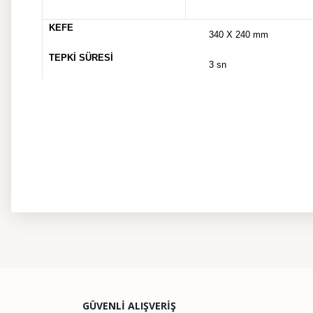
KEFE
340 X 240 mm
TEPKİ SÜRESİ
3 sn
Bu ürünün fiyat bilgisi, resim, ürün açıklamalarında ve diğer kon
Görüş ve önerileriniz için teşekkür ederiz.
Ürün resmi kalitesiz, bozuk veya görüntülenemiyor.
GÜVENLİ ALIŞVERİŞ