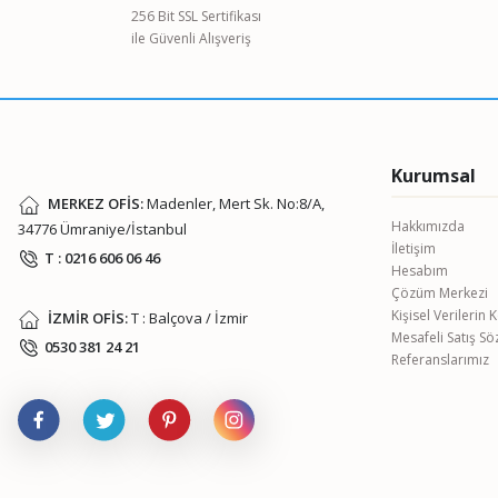
Ürün açıklamasında eksik bilgiler bulunuyor.
256 Bit SSL Sertifikası
ile Güvenli Alışveriş
Ürün bilgilerinde hatalar bulunuyor.
Ürün fiyatı diğer sitelerden daha pahalı.
Bu ürüne benzer farklı alternatifler olmalı.
Kurumsal
MERKEZ OFİS:
Madenler, Mert Sk. No:8/A,
Hakkımızda
34776 Ümraniye/İstanbul
İletişim
T : 0216 606 06 46
Hesabım
Çözüm Merkezi
Kişisel Verilerin
İZMİR OFİS:
T : Balçova / İzmir
Mesafeli Satış S
0530 381 24 21
Referanslarımız