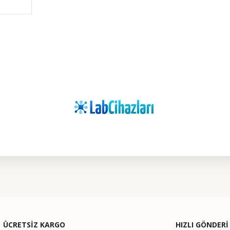
ularda yetersiz gördüğünüz noktaları öneri formunu kullanarak tarafımıza il
Bu ürüne ilk yorumu siz yapın!
ÜCRETSİZ KARGO
HIZLI GÖNDERİ
Yorum Yaz