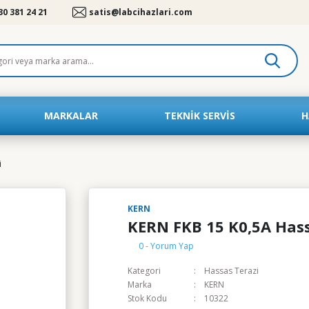
30 381 24 21
satis@labcihazlari.com
MARKALAR
TEKNIK SERVIS
H
i
KERN
KERN FKB 15 K0,5A Hass
0 - Yorum Yap
Kategori
Hassas Terazi
Marka
KERN
Stok Kodu
10322