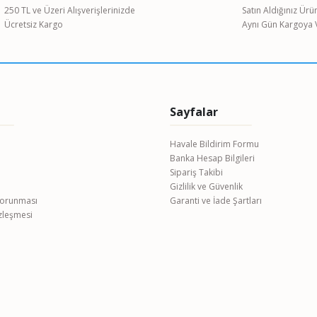
250 TL ve Üzeri Alışverişlerinizde
Satın Aldığınız Ürü
Ücretsiz Kargo
Aynı Gün Kargoya V
Sayfalar
Havale Bildirim Formu
Banka Hesap Bilgileri
Gönder
Sipariş Takibi
Gizlilik ve Güvenlik
 Korunması
Garanti ve İade Şartları
özleşmesi