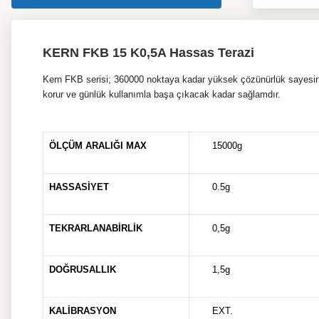
KERN FKB 15 K0,5A Hassas Terazi
Kern FKB serisi; 360000 noktaya kadar yüksek çözünürlük sayesinde
korur ve günlük kullanımla başa çıkacak kadar sağlamdır.
ÖLÇÜM ARALIĞI MAX
15000g
HASSASİYET
0.5g
TEKRARLANABİRLİK
0,5g
DOĞRUSALLIK
1,5g
KALİBRASYON
EXT.