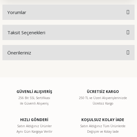
Yorumlar
Taksit Seçenekleri
Bu ürüne ilk yorumu siz yapın!
Önerileriniz
Yorum Yaz
Bu ürünün fiyat bilgisi, resim, ürün açıklamalarında ve diğer
konularda yetersiz gördüğünüz noktaları öneri formunu
kullanarak tarafımıza iletebilirsiniz.
Görüş ve önerileriniz için teşekkür ederiz.
GÜVENLİ ALIŞVERİŞ
ÜCRETSİZ KARGO
256 Bit SSL Sertifikası
250 TL ve Üzeri Alışverişlerinizde
ile Güvenli Alışveriş
Ücretsiz Kargo
Ürün resmi kalitesiz, bozuk veya görüntülenemiyor.
Ürün açıklamasında eksik bilgiler bulunuyor.
HIZLI GÖNDERİ
KOŞULSUZ KOLAY İADE
Ürün bilgilerinde hatalar bulunuyor.
Satın Aldığınız Ürünler
Satın Aldığınız Tüm Ürünlerde
Aynı Gün Kargoya Verilir
Değişim ve Kolay İade
Ürün fiyatı diğer sitelerden daha pahalı.