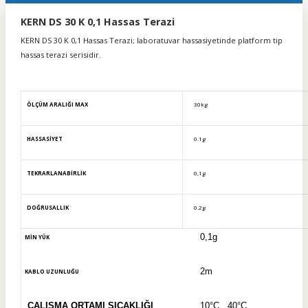
KERN DS 30 K 0,1 Hassas Terazi
KERN DS 30 K 0,1 Hassas Terazi; laboratuvar hassasiyetinde platform tip
hassas terazi serisidir.
ÖLÇÜM ARALIĞI MAX
30kg
HASSASİYET
0.1g
TEKRARLANABİRLİK
0,1g
DOĞRUSALLIK
0.2g
0,1g
MİN YÜK
2m
KABLO UZUNLUĞU
ÇALIŞMA ORTAMI SICAKLIĞI
10
°C...40
°C