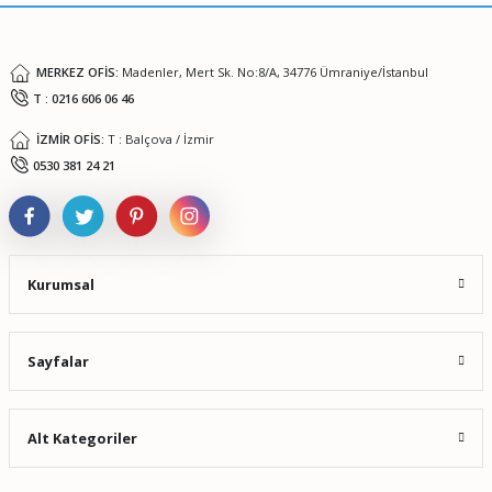
Bu ürüne benzer farklı alternatifler olmalı.
MERKEZ OFİS:
Madenler, Mert Sk. No:8/A, 34776 Ümraniye/İstanbul
T : 0216 606 06 46
İZMİR OFİS:
T : Balçova / İzmir
Gönder
0530 381 24 21
Kurumsal
Sayfalar
Alt Kategoriler