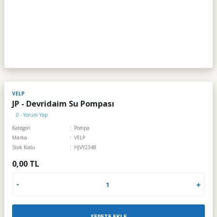
VELP
JP - Devridaim Su Pompası
0 - Yorum Yap
Kategori
Pompa
Marka
VELP
Stok Kodu
HJVY2348
0,00 TL
SEPETE EKLE