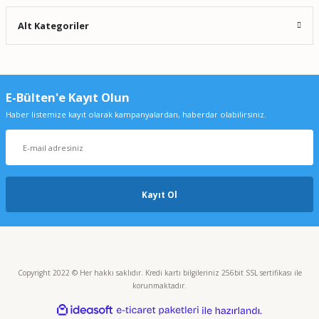
Alt Kategoriler
E-Bülten'e Kayıt Olun
Haber listemize kayıt olarak kampanyalardan, haberdar olabilirsiniz.
Kayıt Ol
Copyright 2022 © Her hakkı saklıdır. Kredi kartı bilgileriniz 256bit SSL sertifikası ile
korunmaktadır.
ideasoft
ile
e-