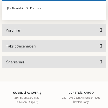
JP - Devridaim Su Pompası
Yorumlar
Taksit Seçenekleri
Bu ürüne ilk yorumu siz yapın!
Önerileriniz
Yorum Yaz
Bu ürünün fiyat bilgisi, resim, ürün açıklamalarında ve diğer
konularda yetersiz gördüğünüz noktaları öneri formunu
kullanarak tarafımıza iletebilirsiniz.
Görüş ve önerileriniz için teşekkür ederiz.
GÜVENLİ ALIŞVERİŞ
ÜCRETSİZ KARGO
256 Bit SSL Sertifikası
250 TL ve Üzeri Alışverişlerinizde
ile Güvenli Alışveriş
Ücretsiz Kargo
Ürün resmi kalitesiz, bozuk veya görüntülenemiyor.