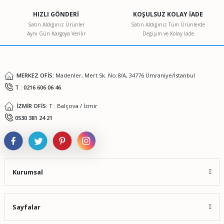
Ürün açıklamasında eksik bilgiler bulunuyor.
HIZLI GÖNDERİ
KOŞULSUZ KOLAY İADE
Ürün bilgilerinde hatalar bulunuyor.
Satın Aldığınız Ürünler
Satın Aldığınız Tüm Ürünlerde
Aynı Gün Kargoya Verilir
Değişim ve Kolay İade
Ürün fiyatı diğer sitelerden daha pahalı.
Bu ürüne benzer farklı alternatifler olmalı.
MERKEZ OFİS:
Madenler, Mert Sk. No:8/A, 34776 Ümraniye/İstanbul
T : 0216 606 06 46
İZMİR OFİS:
T : Balçova / İzmir
Gönder
0530 381 24 21
Kurumsal
Sayfalar