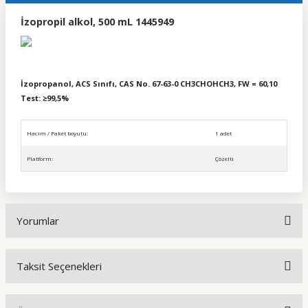
İzopropil alkol, 500 mL 1445949
İzopropanol, ACS Sınıfı, CAS No. 67-63-0 CH3CHOHCH3, FW = 60,10
Test: ≥99,5%
Hacim / Paket boyutu:
1 adet
Platform:
Çözelti
Yorumlar
Taksit Seçenekleri
Bu ürüne ilk yorumu siz yapın!