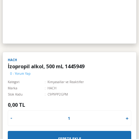
HACH
İzopropil alkol, 500 mL 1445949
0 - Yorum Yap
Kategori
Kimyasallar ve Reaktifler
Marka
HACH
Stok Kodu
C9P9PP2GPM
0,00 TL
SEPETE EKLE