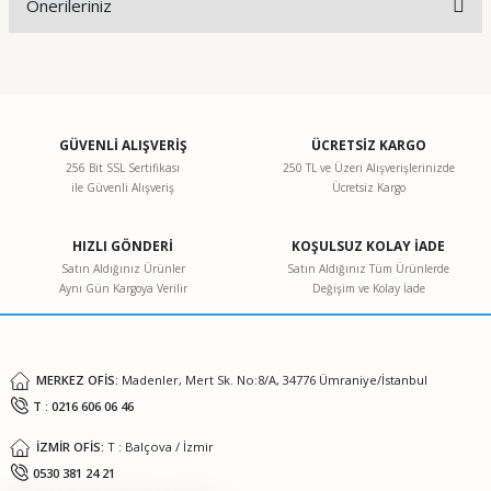
Önerileriniz
Yorum Yaz
Bu ürünün fiyat bilgisi, resim, ürün açıklamalarında ve diğer
konularda yetersiz gördüğünüz noktaları öneri formunu
kullanarak tarafımıza iletebilirsiniz.
Görüş ve önerileriniz için teşekkür ederiz.
GÜVENLİ ALIŞVERİŞ
ÜCRETSİZ KARGO
256 Bit SSL Sertifikası
250 TL ve Üzeri Alışverişlerinizde
ile Güvenli Alışveriş
Ücretsiz Kargo
Ürün resmi kalitesiz, bozuk veya görüntülenemiyor.
Ürün açıklamasında eksik bilgiler bulunuyor.
HIZLI GÖNDERİ
KOŞULSUZ KOLAY İADE
Ürün bilgilerinde hatalar bulunuyor.
Satın Aldığınız Ürünler
Satın Aldığınız Tüm Ürünlerde
Aynı Gün Kargoya Verilir
Değişim ve Kolay İade
Ürün fiyatı diğer sitelerden daha pahalı.
Bu ürüne benzer farklı alternatifler olmalı.
MERKEZ OFİS:
Madenler, Mert Sk. No:8/A, 34776 Ümraniye/İstanbul
T : 0216 606 06 46
İZMİR OFİS:
T : Balçova / İzmir
Gönder
0530 381 24 21