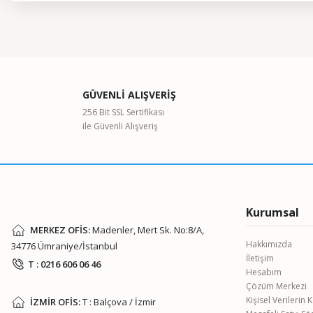
Bu ürünün fiyat bilgisi, resim, ürün açıklamalarında ve diğer kon
Görüş ve önerileriniz için teşekkür ederiz.
Ürün resmi kalitesiz, bozuk veya görüntülenemiyor.
GÜVENLİ ALIŞVERİŞ
Ürün açıklamasında eksik bilgiler bulunuyor.
256 Bit SSL Sertifikası
ile Güvenli Alışveriş
Ürün bilgilerinde hatalar bulunuyor.
Ürün fiyatı diğer sitelerden daha pahalı.
Bu ürüne benzer farklı alternatifler olmalı.
Kurumsal
MERKEZ OFİS:
Madenler, Mert Sk. No:8/A,
Hakkımızda
34776 Ümraniye/İstanbul
İletişim
T : 0216 606 06 46
Hesabım
Çözüm Merkezi
Kişisel Verilerin
İZMİR OFİS:
T : Balçova / İzmir