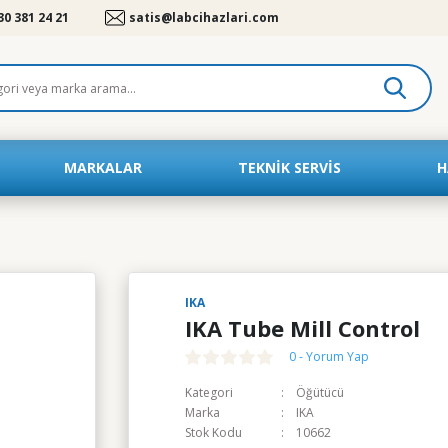
30 381 24 21
satis@labcihazlari.com
MARKALAR
TEKNIK SERVIS
H
IKA
IKA Tube Mill Control
0 - Yorum Yap
Kategori
Öğütücü
Marka
IKA
Stok Kodu
10662