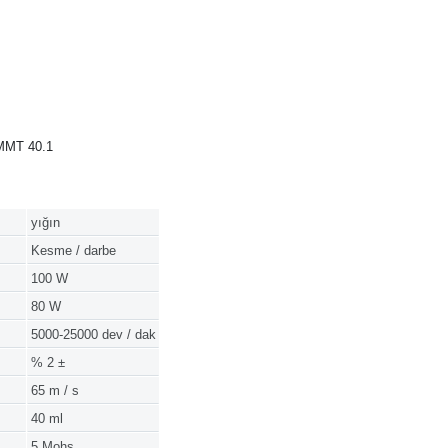
 MMT 40.1
yığın
Kesme / darbe
100 W
80 W
5000-25000 dev / dak
% 2 ±
65 m / s
40 ml
5 Mohs