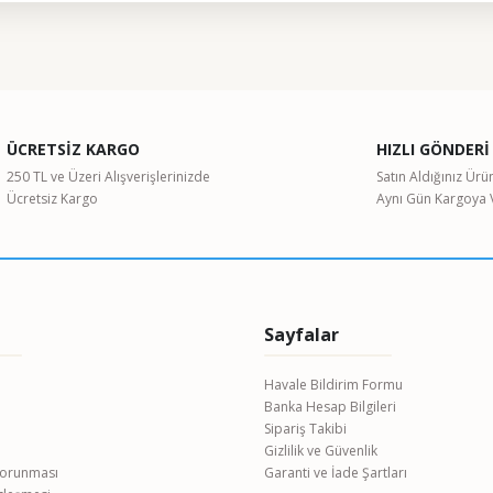
ularda yetersiz gördüğünüz noktaları öneri formunu kullanarak tarafımıza il
Bu ürüne ilk yorumu siz yapın!
ÜCRETSİZ KARGO
HIZLI GÖNDERİ
Yorum Yaz
250 TL ve Üzeri Alışverişlerinizde
Satın Aldığınız Ürü
Ücretsiz Kargo
Aynı Gün Kargoya V
Sayfalar
Havale Bildirim Formu
Banka Hesap Bilgileri
Gönder
Sipariş Takibi
Gizlilik ve Güvenlik
 Korunması
Garanti ve İade Şartları