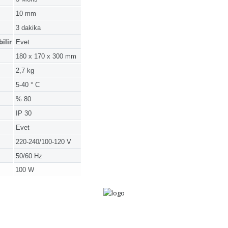
10 mm
3 dakika
ilir
Evet
180 x 170 x 300 mm
2,7 kg
5-40 ° C
% 80
IP 30
Evet
220-240/100-120 V
50/60 Hz
100 W