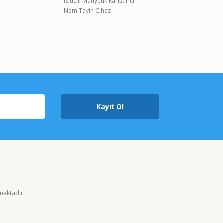
Isıtıcılı Manyetik Karıştırıcı
Nem Tayin Cihazı
Kayıt Ol
nmaktadır.