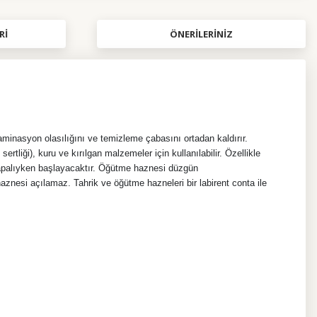
RI
ÖNERILERINIZ
aminasyon olasılığını ve temizleme çabasını ortadan kaldırır.
liği), kuru ve kırılgan malzemeler için kullanılabilir. Özellikle
 kapalıyken başlayacaktır. Öğütme haznesi düzgün
znesi açılamaz. Tahrik ve öğütme hazneleri bir labirent conta ile