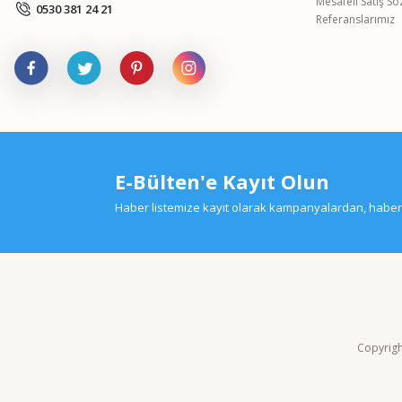
Mesafeli Satış S
0530 381 24 21
Referanslarımız
E-Bülten'e Kayıt Olun
Haber listemize kayıt olarak kampanyalardan, haberda
Copyright