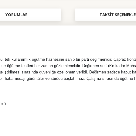
YORUMLAR
TAKSIT SEÇENEKLE
ü, tek kullanımlık öğütme haznesine sahip bir parti değirmenidir. Çapraz kont
 öğütme testleri her zaman gözlemlenebilir. Değirmen sert (5'e kadar Mohs sert
 geliştirilmesi sırasında güvenliğe özel önem verildi. Değirmen sadece kaput
bir hata mesajı görüntüler ve sürücü başlatılmaz. Çalışma sırasında öğütme ha
yüzü