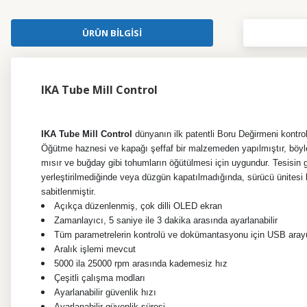
ÜRÜN BILGISI
IKA Tube Mill Control
IKA Tube Mill Control
dünyanın ilk patentli Boru Değirmeni kontrol
Öğütme haznesi ve kapağı şeffaf bir malzemeden yapılmıştır, böylece
mısır ve buğday gibi tohumların öğütülmesi için uygundur. Tesisin
yerleştirilmediğinde veya düzgün kapatılmadığında, sürücü ünitesi 
sabitlenmiştir.
Açıkça düzenlenmiş, çok dilli OLED ekran
Zamanlayıcı, 5 saniye ile 3 dakika arasında ayarlanabilir
Tüm parametrelerin kontrolü ve dokümantasyonu için USB ara
Aralık işlemi mevcut
5000 ila 25000 rpm arasında kademesiz hız
Çeşitli çalışma modları
Ayarlanabilir güvenlik hızı
Ayarlanabilir güvenlik süresi