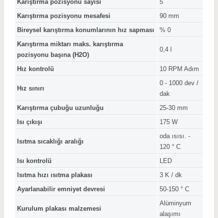
Karıştırma pozisyonu sayısı
5
Karıştırma pozisyonu mesafesi
90 mm
Bireysel karıştırma konumlarının hız sapması
% 0
Karıştırma miktarı maks. karıştırma
0,4 l
pozisyonu başına (H2O)
Hız kontrolü
10 RPM Adım
0 - 1000 dev /
Hız sınırı
dak
Karıştırma çubuğu uzunluğu
25-30 mm
Isı çıkışı
175 W
oda ısısı. -
Isıtma sıcaklığı aralığı
120 ° C
Isı kontrolü
LED
Isıtma hızı ısıtma plakası
3 K / dk
Ayarlanabilir emniyet devresi
50-150 ° C
Alüminyum
Kurulum plakası malzemesi
alaşımı