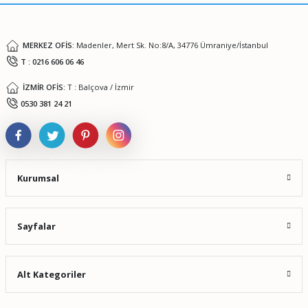
Bu ürüne benzer farklı alternatifler olmalı.
MERKEZ OFİS:
Madenler, Mert Sk. No:8/A, 34776 Ümraniye/İstanbul
T : 0216 606 06 46
İZMİR OFİS:
T : Balçova / İzmir
Gönder
0530 381 24 21
Kurumsal
Sayfalar
Alt Kategoriler