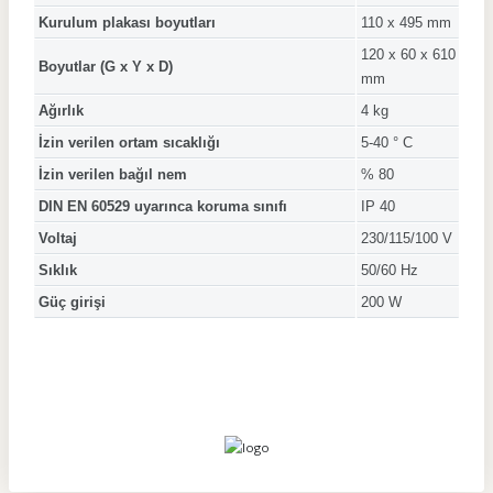
Kurulum plakası boyutları
110 x 495 mm
120 x 60 x 610
Boyutlar (G x Y x D)
mm
Ağırlık
4 kg
İzin verilen ortam sıcaklığı
5-40 ° C
İzin verilen bağıl nem
% 80
DIN EN 60529 uyarınca koruma sınıfı
IP 40
Voltaj
230/115/100 V
Sıklık
50/60 Hz
Güç girişi
200 W