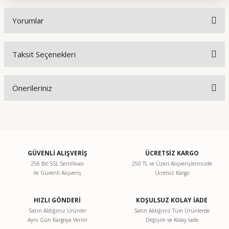
Yorumlar
Taksit Seçenekleri
Bu ürüne ilk yorumu siz yapın!
Önerileriniz
Yorum Yaz
Bu ürünün fiyat bilgisi, resim, ürün açıklamalarında ve diğer
konularda yetersiz gördüğünüz noktaları öneri formunu
kullanarak tarafımıza iletebilirsiniz.
Görüş ve önerileriniz için teşekkür ederiz.
GÜVENLİ ALIŞVERİŞ
ÜCRETSİZ KARGO
256 Bit SSL Sertifikası
250 TL ve Üzeri Alışverişlerinizde
ile Güvenli Alışveriş
Ücretsiz Kargo
Ürün resmi kalitesiz, bozuk veya görüntülenemiyor.
Ürün açıklamasında eksik bilgiler bulunuyor.
HIZLI GÖNDERİ
KOŞULSUZ KOLAY İADE
Ürün bilgilerinde hatalar bulunuyor.
Satın Aldığınız Ürünler
Satın Aldığınız Tüm Ürünlerde
Aynı Gün Kargoya Verilir
Değişim ve Kolay İade
Ürün fiyatı diğer sitelerden daha pahalı.