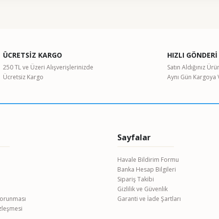
ularda yetersiz gördüğünüz noktaları öneri formunu kullanarak tarafımıza il
Bu ürüne ilk yorumu siz yapın!
ÜCRETSİZ KARGO
HIZLI GÖNDERİ
Yorum Yaz
250 TL ve Üzeri Alışverişlerinizde
Satın Aldığınız Ürü
Ücretsiz Kargo
Aynı Gün Kargoya V
Sayfalar
Havale Bildirim Formu
Banka Hesap Bilgileri
Gönder
Sipariş Takibi
Gizlilik ve Güvenlik
 Korunması
Garanti ve İade Şartları
özleşmesi