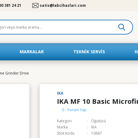
30 381 24 21
satis@labcihazlari.com
MARKALAR
TEKNIK SERVIS
H
ine Grinder Drive
IKA
IKA MF 10 Basic Microfi
0 - Yorum Yap
Kategori
Öğütücü
Marka
IKA
Stok Kodu
10667