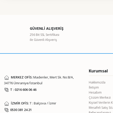
Bu ürünün fiyat bilgisi, resim, ürün açıklamalarında ve diğer kon
Görüş ve önerileriniz için teşekkür ederiz.
Ürün resmi kalitesiz, bozuk veya görüntülenemiyor.
GÜVENLİ ALIŞVERİŞ
Ürün açıklamasında eksik bilgiler bulunuyor.
256 Bit SSL Sertifikası
ile Güvenli Alışveriş
Ürün bilgilerinde hatalar bulunuyor.
Ürün fiyatı diğer sitelerden daha pahalı.
Bu ürüne benzer farklı alternatifler olmalı.
Kurumsal
MERKEZ OFİS:
Madenler, Mert Sk. No:8/A,
Hakkımızda
34776 Ümraniye/İstanbul
İletişim
T : 0216 606 06 46
Hesabım
Çözüm Merkezi
Kişisel Verilerin
İZMİR OFİS:
T : Balçova / İzmir
Mesafeli Satış S
0530 381 24 21
Referanslarımız