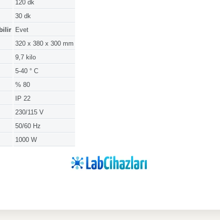
120 dk
30 dk
ilir
Evet
320 x 380 x 300 mm
9,7 kilo
5-40 ° C
% 80
IP 22
230/115 V
50/60 Hz
1000 W