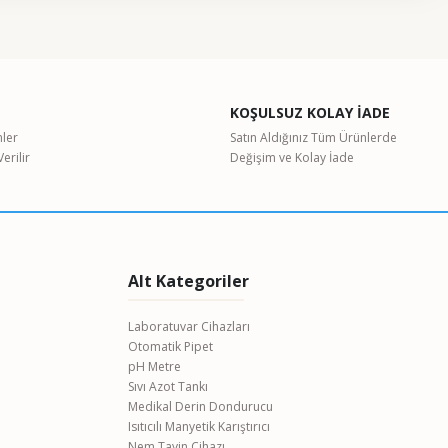
etebilirsiniz.
KOŞULSUZ KOLAY İADE
nler
Satın Aldığınız Tüm Ürünlerde
erilir
Değişim ve Kolay İade
Alt Kategoriler
Laboratuvar Cihazları
Otomatik Pipet
pH Metre
Sıvı Azot Tankı
Medikal Derin Dondurucu
Isıtıcılı Manyetik Karıştırıcı
Nem Tayin Cihazı