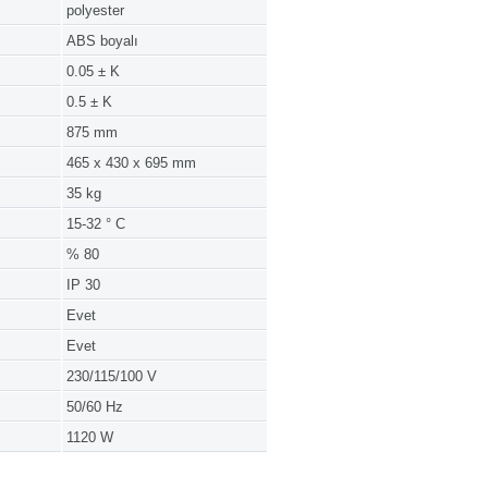
polyester
ABS boyalı
0.05 ± K
0.5 ± K
875 mm
465 x 430 x 695 mm
35 kg
15-32 ° C
% 80
IP 30
Evet
Evet
230/115/100 V
50/60 Hz
1120 W