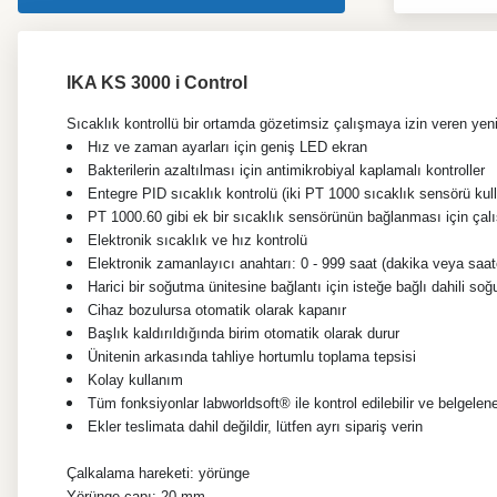
IKA KS 3000 i Control
Sıcaklık kontrollü bir ortamda gözetimsiz çalışmaya izin veren yenil
Hız ve zaman ayarları için geniş LED ekran
Bakterilerin azaltılması için antimikrobiyal kaplamalı kontroller
Entegre PID sıcaklık kontrolü (iki PT 1000 sıcaklık sensörü kul
PT 1000.60 gibi ek bir sıcaklık sensörünün bağlanması için çal
Elektronik sıcaklık ve hız kontrolü
Elektronik zamanlayıcı anahtarı: 0 - 999 saat (dakika veya saat
Harici bir soğutma ünitesine bağlantı için isteğe bağlı dahili soğ
Cihaz bozulursa otomatik olarak kapanır
Başlık kaldırıldığında birim otomatik olarak durur
Ünitenin arkasında tahliye hortumlu toplama tepsisi
Kolay kullanım
Tüm fonksiyonlar labworldsoft® ile kontrol edilebilir ve belgeleneb
Ekler teslimata dahil değildir, lütfen ayrı sipariş verin
Çalkalama hareketi: yörünge
Yörünge çapı: 20 mm