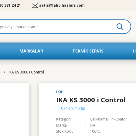
30 381 24 21
satis@labcihazlari.com
MARKALAR
TEKNIK SERVIS
H
r
IKA KS 3000 i Control
IKA
IKA KS 3000 i Control
0 - Yorum Yap
Kategori
Çalkalamalı İnkübatör
Marka
IKA
Stok Kodu
10645