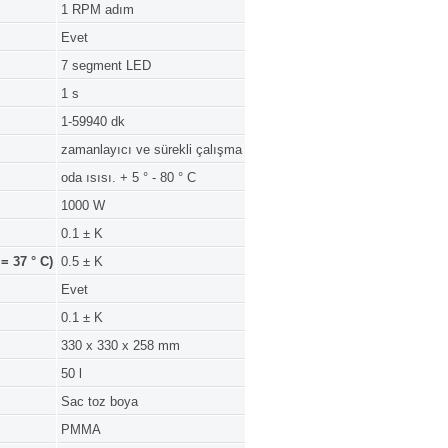
1 RPM adım
Evet
7 segment LED
1 s
1-59940 dk
zamanlayıcı ve sürekli çalışma
oda ısısı. + 5 ° - 80 ° C
1000 W
0.1 ± K
= 37 ° C)
0.5 ± K
Evet
0.1 ± K
330 x 330 x 258 mm
50 l
Sac toz boya
PMMA