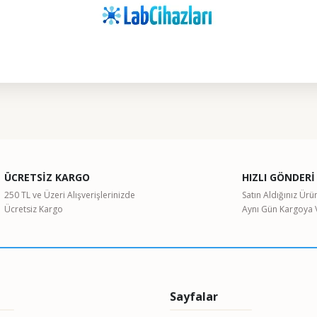
ularda yetersiz gördüğünüz noktaları öneri formunu kullanarak tarafımıza il
Bu ürüne ilk yorumu siz yapın!
ÜCRETSİZ KARGO
HIZLI GÖNDERİ
Yorum Yaz
250 TL ve Üzeri Alışverişlerinizde
Satın Aldığınız Ürü
Ücretsiz Kargo
Aynı Gün Kargoya V
Sayfalar