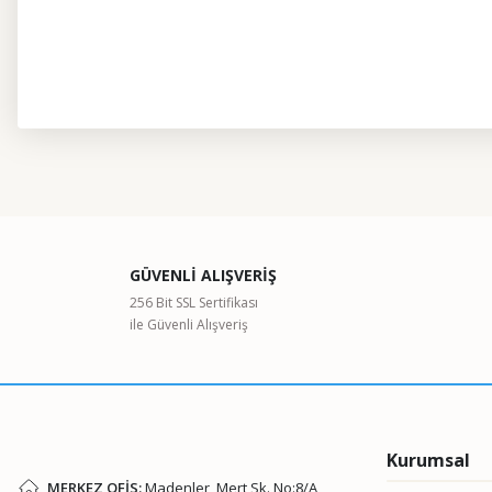
Bu ürünün fiyat bilgisi, resim, ürün açıklamalarında ve diğer kon
Görüş ve önerileriniz için teşekkür ederiz.
Ürün resmi kalitesiz, bozuk veya görüntülenemiyor.
GÜVENLİ ALIŞVERİŞ
Ürün açıklamasında eksik bilgiler bulunuyor.
256 Bit SSL Sertifikası
ile Güvenli Alışveriş
Ürün bilgilerinde hatalar bulunuyor.
Ürün fiyatı diğer sitelerden daha pahalı.
Bu ürüne benzer farklı alternatifler olmalı.
Kurumsal
MERKEZ OFİS:
Madenler, Mert Sk. No:8/A,