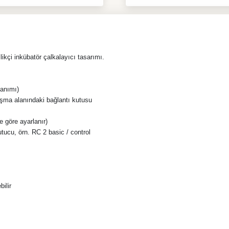
ikçi inkübatör çalkalayıcı tasarımı.
lanımı)
ışma alanındaki bağlantı kutusu
e göre ayarlanır)
utucu, örn. RC 2 basic / control
ilir