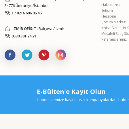
Hakkımızda
34776 Ümraniye/İstanbul
İletişim
T : 0216 606 06 46
Hesabım
Çözüm Merkezi
Kişisel Verilerin
İZMİR OFİS:
T : Balçova / İzmir
Mesafeli Satış S
0530 381 24 21
Referanslarımız
E-Bülten'e Kayıt Olun
Haber listemize kayıt olarak kampanyalardan, haberda