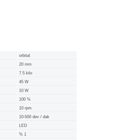
orbital
20 mm
7.5 kilo
45 W
10 W
100 %
10 rpm
10-500 dev / dak
LED
% 1