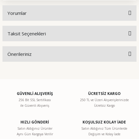
Yorumlar
Taksit Seçenekleri
Bu ürüne ilk yorumu siz yapın!
Önerileriniz
Yorum Yaz
Bu ürünün fiyat bilgisi, resim, ürün açıklamalarında ve diğer
konularda yetersiz gördüğünüz noktaları öneri formunu
kullanarak tarafımıza iletebilirsiniz.
Görüş ve önerileriniz için teşekkür ederiz.
GÜVENLİ ALIŞVERİŞ
ÜCRETSİZ KARGO
256 Bit SSL Sertifikası
250 TL ve Üzeri Alışverişlerinizde
ile Güvenli Alışveriş
Ücretsiz Kargo
Ürün resmi kalitesiz, bozuk veya görüntülenemiyor.
Ürün açıklamasında eksik bilgiler bulunuyor.
HIZLI GÖNDERİ
KOŞULSUZ KOLAY İADE
Ürün bilgilerinde hatalar bulunuyor.
Satın Aldığınız Ürünler
Satın Aldığınız Tüm Ürünlerde
Aynı Gün Kargoya Verilir
Değişim ve Kolay İade
Ürün fiyatı diğer sitelerden daha pahalı.