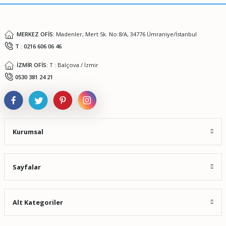
Bu ürüne benzer farklı alternatifler olmalı.
MERKEZ OFİS:
Madenler, Mert Sk. No:8/A, 34776 Ümraniye/İstanbul
T : 0216 606 06 46
İZMİR OFİS:
T : Balçova / İzmir
Gönder
0530 381 24 21
Kurumsal
Sayfalar
Alt Kategoriler