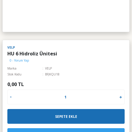
VELP
HU 6 Hidroliz Ünitesi
0 - Yorum Yap
Marka
VELP
Stok Kodu
BFJKQU18
0,00 TL
SEPETE EKLE