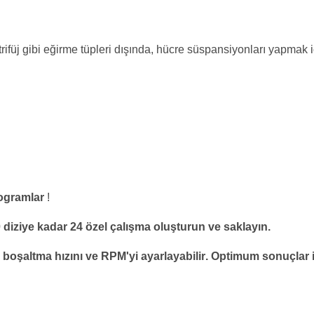
trifüj gibi eğirme tüpleri dışında, hücre süspansiyonları yapmak iç
programlar
!
20 diziye kadar 24 özel çalışma oluşturun ve saklayın.
ni, boşaltma hızını ve RPM'yi ayarlayabilir. Optimum sonuçl