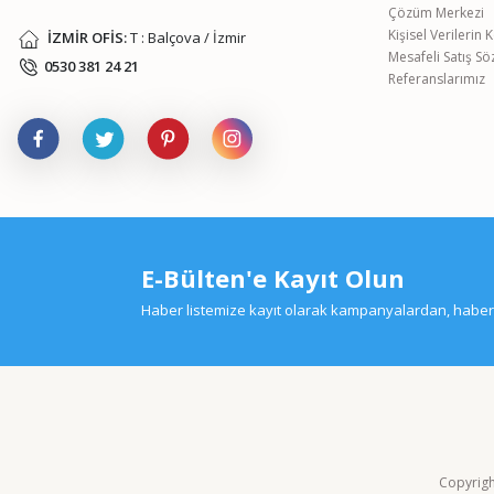
Çözüm Merkezi
Kişisel Verilerin
İZMİR OFİS:
T : Balçova / İzmir
Mesafeli Satış S
0530 381 24 21
Referanslarımız
E-Bülten'e Kayıt Olun
Haber listemize kayıt olarak kampanyalardan, haberda
Copyright