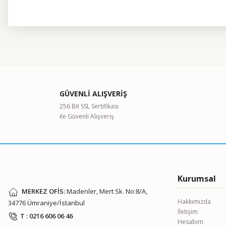
Bu ürünün fiyat bilgisi, resim, ürün açıklamalarında ve diğer kon
Görüş ve önerileriniz için teşekkür ederiz.
Ürün resmi kalitesiz, bozuk veya görüntülenemiyor.
GÜVENLİ ALIŞVERİŞ
Ürün açıklamasında eksik bilgiler bulunuyor.
256 Bit SSL Sertifikası
ile Güvenli Alışveriş
Ürün bilgilerinde hatalar bulunuyor.
Ürün fiyatı diğer sitelerden daha pahalı.
Bu ürüne benzer farklı alternatifler olmalı.
Kurumsal
MERKEZ OFİS:
Madenler, Mert Sk. No:8/A,
Hakkımızda
34776 Ümraniye/İstanbul
İletişim
T : 0216 606 06 46
Hesabım