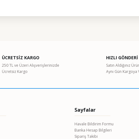
ularda yetersiz gördüğünüz noktaları öneri formunu kullanarak tarafımıza il
Bu ürüne ilk yorumu siz yapın!
ÜCRETSİZ KARGO
HIZLI GÖNDERİ
Yorum Yaz
250 TL ve Üzeri Alışverişlerinizde
Satın Aldığınız Ürü
Ücretsiz Kargo
Aynı Gün Kargoya V
Sayfalar
Havale Bildirim Formu
Banka Hesap Bilgileri
Gönder
Sipariş Takibi