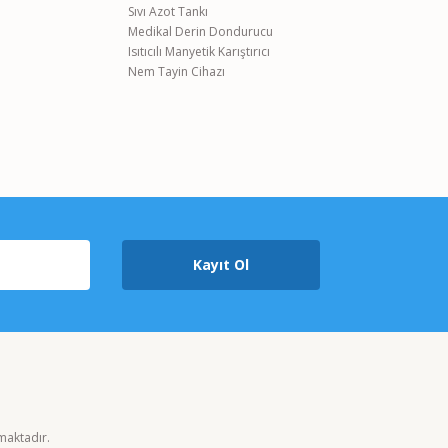
Sıvı Azot Tankı
Medikal Derin Dondurucu
Isıtıcılı Manyetik Karıştırıcı
Nem Tayin Cihazı
Kayıt Ol
nmaktadır.