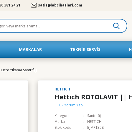
30 381 24 21
satis@labcihazlari.com
MARKALAR
TEKNIK SERVIS
H
ücre Yıkama Santrifüj
HETTICH
Hettıch ROTOLAVIT || 
0 - Yorum Yap
Kategori
Santrifüj
Marka
HETTICH
Stok Kodu
BJMRT358