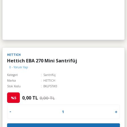
HETTICH
Hettich EBA 270 Mini Santrifüj
0 - Yorum Yap
Kategori
Santrifüj
Marka
HETTICH
Stok Kodu
BKLPSTW3
0,00 TL
0,00 TL
%5