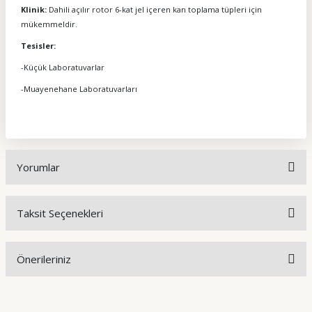
Klinik:
Dahili açılır rotor 6-kat jel içeren kan toplama tüpleri için
mükemmeldir.
Tesisler:
-Küçük Laboratuvarlar
-Muayenehane Laboratuvarları
Yorumlar
Taksit Seçenekleri
Bu ürüne ilk yorumu siz yapın!
Önerileriniz
Yorum Yaz
Bu ürünün fiyat bilgisi, resim, ürün açıklamalarında ve diğer
konularda yetersiz gördüğünüz noktaları öneri formunu