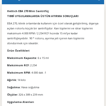
Hettich EBA 270 Mini Santrifüj
TIBBİ UYGULAMALARDA ÜSTÜN AYIRMA SONUÇLARI
EBA 270, klinik ortamlarda kullanım için özel olarak geliştirilmiş, dışarıya
açılan rotorlu küçük bir santrifüjdür. Kan tüplerini ve idrar tüplerini
maksimum 4.000 RPM / 2.254 RCF hızında 15 ml'ye kadar
santrifüjleyebilir. 90 ° rotoru, ayırma jeli içeren kan tüplerini
döndürmek için idealdir.
Ürün Özellikleri
Maksimum Kapasite:
6 x 15 ml
Maksimum RCF:
2.254
Maksimum RPM:
4.000 dak -1
Ağırlık:
14 kilo
Soğutma:
Hava soğutma
Ölçüler:
326 x 389 x 239 mm
Uygulama Alanları