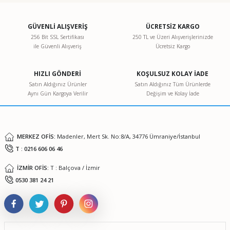
kullanarak tarafımıza iletebilirsiniz.
Görüş ve önerileriniz için teşekkür ederiz.
GÜVENLİ ALIŞVERİŞ
ÜCRETSİZ KARGO
256 Bit SSL Sertifikası
250 TL ve Üzeri Alışverişlerinizde
ile Güvenli Alışveriş
Ücretsiz Kargo
Ürün resmi kalitesiz, bozuk veya görüntülenemiyor.
Ürün açıklamasında eksik bilgiler bulunuyor.
HIZLI GÖNDERİ
KOŞULSUZ KOLAY İADE
Ürün bilgilerinde hatalar bulunuyor.
Satın Aldığınız Ürünler
Satın Aldığınız Tüm Ürünlerde
Aynı Gün Kargoya Verilir
Değişim ve Kolay İade
Ürün fiyatı diğer sitelerden daha pahalı.
Bu ürüne benzer farklı alternatifler olmalı.
MERKEZ OFİS:
Madenler, Mert Sk. No:8/A, 34776 Ümraniye/İstanbul
T : 0216 606 06 46
İZMİR OFİS:
T : Balçova / İzmir
Gönder
0530 381 24 21