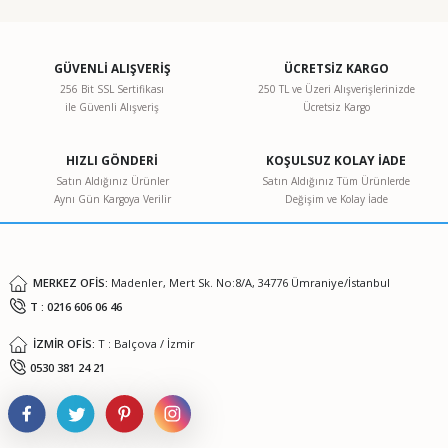
konularda yetersiz gördüğünüz noktaları öneri formunu
kullanarak tarafımıza iletebilirsiniz.
Görüş ve önerileriniz için teşekkür ederiz.
GÜVENLİ ALIŞVERİŞ
ÜCRETSİZ KARGO
256 Bit SSL Sertifikası
250 TL ve Üzeri Alışverişlerinizde
ile Güvenli Alışveriş
Ücretsiz Kargo
Ürün resmi kalitesiz, bozuk veya görüntülenemiyor.
Ürün açıklamasında eksik bilgiler bulunuyor.
HIZLI GÖNDERİ
KOŞULSUZ KOLAY İADE
Ürün bilgilerinde hatalar bulunuyor.
Satın Aldığınız Ürünler
Satın Aldığınız Tüm Ürünlerde
Aynı Gün Kargoya Verilir
Değişim ve Kolay İade
Ürün fiyatı diğer sitelerden daha pahalı.
Bu ürüne benzer farklı alternatifler olmalı.
MERKEZ OFİS:
Madenler, Mert Sk. No:8/A, 34776 Ümraniye/İstanbul
T : 0216 606 06 46
İZMİR OFİS:
T : Balçova / İzmir
Gönder
0530 381 24 21