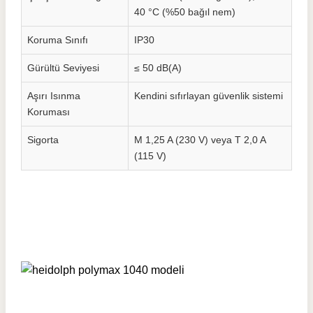
40 °C (%50 bağıl nem)
Koruma Sınıfı
IP30
Gürültü Seviyesi
≤ 50 dB(A)
Aşırı Isınma
Kendini sıfırlayan güvenlik sistemi
Koruması
Sigorta
M 1,25 A (230 V) veya T 2,0 A
(115 V)