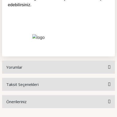
edebilirsiniz.
Yorumlar
Taksit Seçenekleri
Bu ürüne ilk yorumu siz yapın!
Önerileriniz
Yorum Yaz
Bu ürünün fiyat bilgisi, resim, ürün açıklamalarında ve diğer