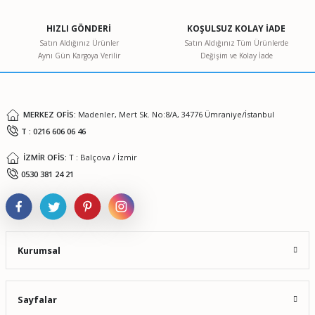
Ürün açıklamasında eksik bilgiler bulunuyor.
HIZLI GÖNDERİ
KOŞULSUZ KOLAY İADE
Ürün bilgilerinde hatalar bulunuyor.
Satın Aldığınız Ürünler
Satın Aldığınız Tüm Ürünlerde
Aynı Gün Kargoya Verilir
Değişim ve Kolay İade
Ürün fiyatı diğer sitelerden daha pahalı.
Bu ürüne benzer farklı alternatifler olmalı.
MERKEZ OFİS:
Madenler, Mert Sk. No:8/A, 34776 Ümraniye/İstanbul
T : 0216 606 06 46
İZMİR OFİS:
T : Balçova / İzmir
Gönder
0530 381 24 21
Kurumsal
Sayfalar