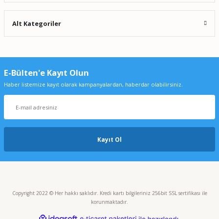
Alt Kategoriler
E-Bülten'e Kayıt Olun
Haber listemize kayıt olarak kampanyalardan, haberdar olabilirsiniz.
Kayıt Ol
Copyright 2022 © Her hakkı saklıdır. Kredi kartı bilgileriniz 256bit SSL sertifikası ile
korunmaktadır.
ideasoft
ile