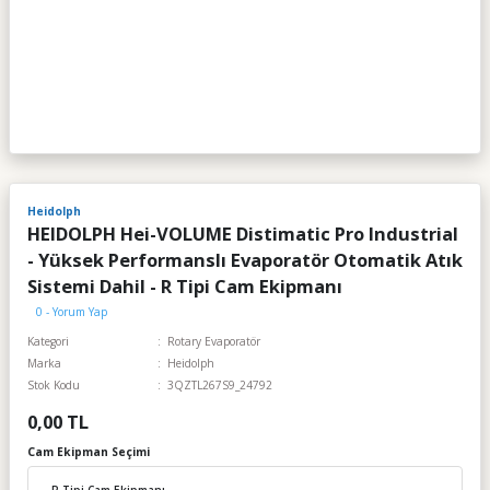
Heidolph
HEIDOLPH Hei-VOLUME Distimatic Pro Industrial
- Yüksek Performanslı Evaporatör Otomatik Atık
Sistemi Dahil - R Tipi Cam Ekipmanı
0 - Yorum Yap
Kategori
Rotary Evaporatör
Marka
Heidolph
Stok Kodu
3QZTL267S9_24792
0,00 TL
Cam Ekipman Seçimi