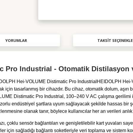
YORUMLAR
TAKSIT SEÇENEKLE
Pro Industrial - Otomatik Distilasyon
DOLPH Hei-VOLUME Distimatic Pro Industrial
HEIDOLPH Hei-VO
 için tasarlanmış bir cihazdır. Bu cihaz, otomatik dolum, aşırı 
UME Distimatic Pro Industrial, 100–240 V AC çalışma gerilimi ile
n zorlu endüstriyel şartlara uyum sağlayacak şekilde hassas bir şe
nmesine olanak tanır, böylece kullanıcılar her an verileri anlık 
çoklu sensör bağlantıları ve genişletilebilir kart yuvaları saye
er için sağladığı bağlantı soketleriyle veri toplama ve sistem ko