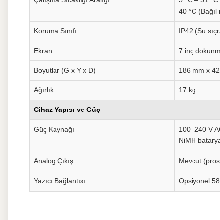
Çalışma Sıcaklığı Aralığı
5 °C – 31 °C
40 °C (Bağıl
Koruma Sınıfı
IP42 (Su sıç
Ekran
7 inç dokunm
Boyutlar (G x Y x D)
186 mm x 4
Ağırlık
17 kg
Cihaz Yapısı ve Güç
Güç Kaynağı
100–240 V AC 
NiMH batary
Analog Çıkış
Mevcut (pros
Yazıcı Bağlantısı
Opsiyonel 58