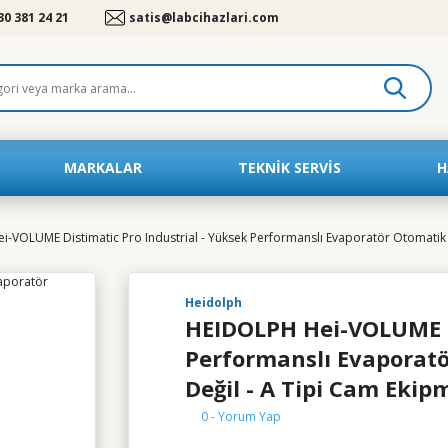
30 381 24 21
satis@labcihazlari.com
MARKALAR
TEKNIK SERVIS
H
-VOLUME Distimatic Pro Industrial - Yüksek Performanslı Evaporatör Otomatik At
Heidolph
HEIDOLPH Hei-VOLUME Di
Performanslı Evaporatö
Değil - A Tipi Cam Ekip
0 - Yorum Yap