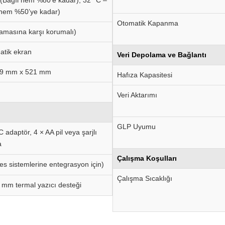
 (Bağıl nem %80’e kadar), 32 °C –
 nem %50’ye kadar)
Otomatik Kapanma
ramasına karşı korumalı)
atik ekran
Veri Depolama ve Bağlantı
29 mm x 521 mm
Hafıza Kapasitesi
Veri Aktarımı
GLP Uyumu
adaptör, 4 × AA pil veya şarjlı
a
Çalışma Koşulları
es sistemlerine entegrasyon için)
Çalışma Sıcaklığı
 mm termal yazıcı desteği