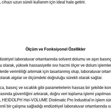
ihazı uzun süreli kullanım için ideal hale getirir.
Ölçüm ve Fonksiyonel Özellikler
iyel laboratuvar ortamlarında solvent dolumu ve aşırı basınçla 
umlu olarak, yüksek hassasiyetle sıvı hacmi ölçer ve dolum işle
emlerde verimliliği artırmak için tasarlanmış olup, laboratuvar or
k olarak algılar ve ölçümdeki doğruluğu sürekli olarak sağlar.
asınç ve sıcaklık gibi parametrelerin hassas bir şekilde kontro
asında güvenliğini artırarak, doğru veri toplama işlemi yapılmas
 HEIDOLPH Hei-VOLUME Distimatic Pro Industrial'ın işlem sürek
enli bir çalışma sağladığı endüstriyel laboratuvar ortamlarında 