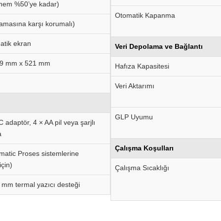
 nem %50’ye kadar)
Otomatik Kapanma
ramasına karşı korumalı)
atik ekran
Veri Depolama ve Bağlantı
29 mm x 521 mm
Hafıza Kapasitesi
Veri Aktarımı
GLP Uyumu
adaptör, 4 × AA pil veya şarjlı
a
Çalışma Koşulları
matic Proses sistemlerine
çin)
Çalışma Sıcaklığı
 mm termal yazıcı desteği