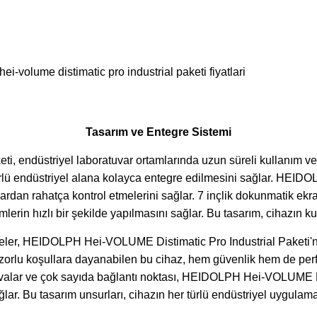
Tasarım ve Entegre Sistemi
 endüstriyel laboratuvar ortamlarında uzun süreli kullanım ve
türlü endüstriyel alana kolayca entegre edilmesini sağlar. HEID
 açılardan rahatça kontrol etmelerini sağlar. 7 inçlik dokunmatik e
erin hızlı bir şekilde yapılmasını sağlar. Bu tasarım, cihazın kul
emeler, HEIDOLPH Hei-VOLUME Distimatic Pro Industrial Paketi
 zorlu koşullara dayanabilen bu cihaz, hem güvenlik hem de perf
uvalar ve çok sayıda bağlantı noktası, HEIDOLPH Hei-VOLUME Dist
sağlar. Bu tasarım unsurları, cihazın her türlü endüstriyel uygul