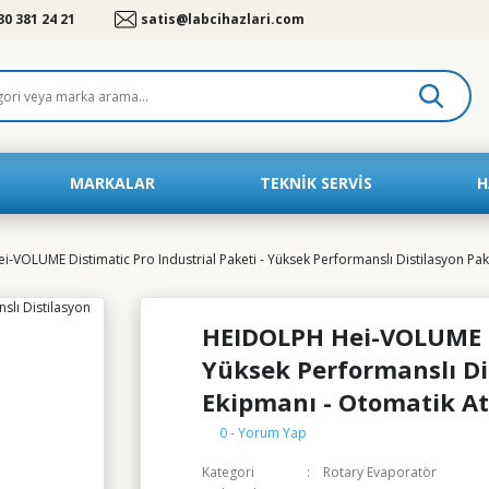
30 381 24 21
satis@labcihazlari.com
MARKALAR
TEKNIK SERVIS
H
-VOLUME Distimatic Pro Industrial Paketi - Yüksek Performanslı Distilasyon Pake
HEIDOLPH Hei-VOLUME Di
Yüksek Performanslı Di
Ekipmanı - Otomatik At
0 - Yorum Yap
Kategori
Rotary Evaporatör