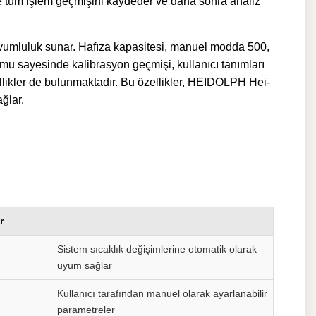
u ile tüm işlem geçmişini kaydeder ve daha sonra analiz
yumluluk sunar. Hafıza kapasitesi, manuel modda 500,
yumu sayesinde kalibrasyon geçmişi, kullanıcı tanımları
zellikler de bulunmaktadır. Bu özellikler, HEIDOLPH Hei-
ğlar.
r
Sistem sıcaklık değişimlerine otomatik olarak
uyum sağlar
Kullanıcı tarafından manuel olarak ayarlanabilir
parametreler