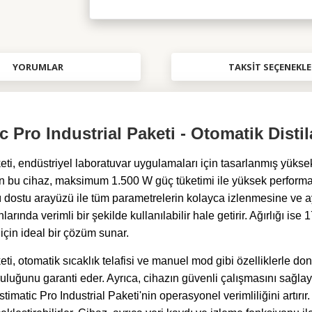
YORUMLAR
TAKSIT SEÇENEKLE
ro Industrial Paketi - Otomatik Disti
 endüstriyel laboratuvar uygulamaları için tasarlanmış yüksek 
şabilen bu cihaz, maksimum 1.500 W güç tüketimi ile yüksek per
ıcı dostu arayüzü ile tüm parametrelerin kolayca izlenmesine ve 
ında verimli bir şekilde kullanılabilir hale getirir. Ağırlığı ise 
için ideal bir çözüm sunar.
omatik sıcaklık telafisi ve manuel mod gibi özelliklerle donatılm
luğunu garanti eder. Ayrıca, cihazın güvenli çalışmasını sağla
Pro Industrial Paketi'nin operasyonel verimliliğini artırır. K