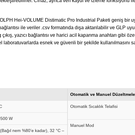
erçekleştirebilirler. Cihaz, ayrıca veri kaydı ve izleme fonksiyon
OLPH Hei-VOLUME Distimatic Pro Industrial Paketi geniş bir u
ğlantısı ile veriler .csv formatında dışa aktarılabilir ve GLP u
og çıkış, yazıcı bağlantısı ve harici acil kapanma anahtarı gibi ö
 laboratuvarlarda esnek ve güvenli bir şekilde kullanılmasını sa
Otomatik ve Manuel Düzeltmele
C
Otomatik Sıcaklık Telafisi
.500 W
Manuel Mod
 (Bağıl nem %80’e kadar), 32 °C –