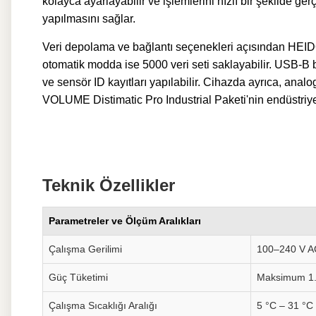
kolayca ayarlayabilir ve işlemlerini hızlı bir şekilde g
yapılmasını sağlar.
Veri depolama ve bağlantı seçenekleri açısından HEID
otomatik modda ise 5000 veri seti saklayabilir. USB-B ba
ve sensör ID kayıtları yapılabilir. Cihazda ayrıca, anal
VOLUME Distimatic Pro Industrial Paketi'nin endüstriyel
Teknik Özellikler
Parametreler ve Ölçüm Aralıkları
Çalışma Gerilimi
100–240 V A
Güç Tüketimi
Maksimum 1
Çalışma Sıcaklığı Aralığı
5 °C – 31 °C