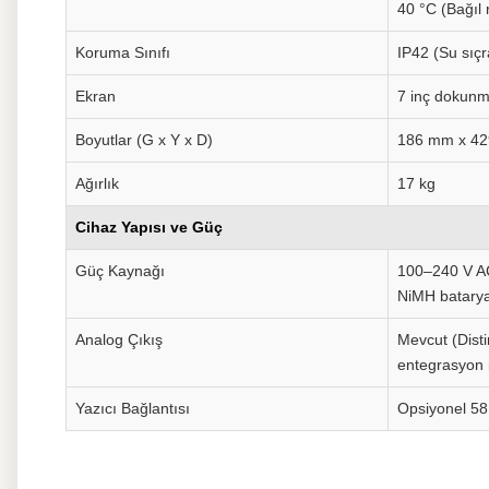
40 °C (Bağıl
Koruma Sınıfı
IP42 (Su sıç
Ekran
7 inç dokunm
Boyutlar (G x Y x D)
186 mm x 4
Ağırlık
17 kg
Cihaz Yapısı ve Güç
Güç Kaynağı
100–240 V AC 
NiMH batary
Analog Çıkış
Mevcut (Disti
entegrasyon i
Yazıcı Bağlantısı
Opsiyonel 58