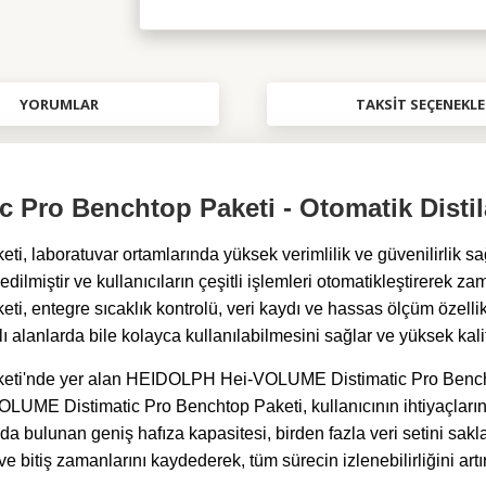
YORUMLAR
TAKSIT SEÇENEKLE
Pro Benchtop Paketi - Otomatik Disti
aboratuvar ortamlarında yüksek verimlilik ve güvenilirlik sağ
edilmiştir ve kullanıcıların çeşitli işlemleri otomatikleştirerek 
tegre sıcaklık kontrolü, veri kaydı ve hassas ölçüm özellikleriy
ı alanlarda bile kolayca kullanılabilmesini sağlar ve yüksek kali
ti'nde yer alan
HEIDOLPH Hei-VOLUME Distimatic Pro Bench
ME Distimatic Pro Benchtop Paketi, kullanıcının ihtiyaçlarına 
zda bulunan geniş hafıza kapasitesi, birden fazla veri setini sak
ve bitiş zamanlarını kaydederek, tüm sürecin izlenebilirliğini artır