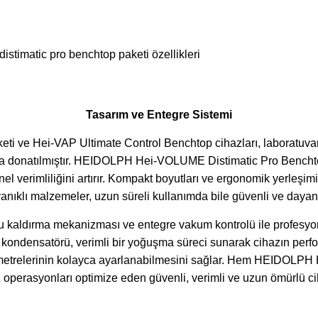
Tasarım ve Entegre Sistemi
ve Hei-VAP Ultimate Control Benchtop cihazları, laboratuvar 
mla donatılmıştır. HEIDOLPH Hei-VOLUME Distimatic Pro Benchto
nel verimliliğini artırır. Kompakt boyutları ve ergonomik yerleşim
nıklı malzemeler, uzun süreli kullanımda bile güvenli ve dayanık
kaldırma mekanizması ve entegre vakum kontrolü ile profesyonel l
kondensatörü, verimli bir yoğuşma süreci sunarak cihazın perfo
parametrelerinin kolayca ayarlanabilmesini sağlar. Hem HEIDOL
operasyonları optimize eden güvenli, verimli ve uzun ömürlü cih