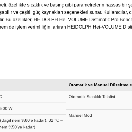
zellikle sıcaklık ve basınç gibi parametrelerin hassas bir şek
abilir ve çeşitli güç kaynakları seçenekleri sunar. Kullanıcılar, 
bilir. Bu özellikler, HEIDOLPH Hei-VOLUME Distimatic Pro Benc
em de işlem verimliliğini artıran
HEIDOLPH Hei-VOLUME Distim
Otomatik ve Manuel Düzeltmele
C
Otomatik Sıcaklık Telafisi
.500 W
Manuel Mod
 (Bağıl nem %80’e kadar), 32 °C –
 nem %50’ye kadar)