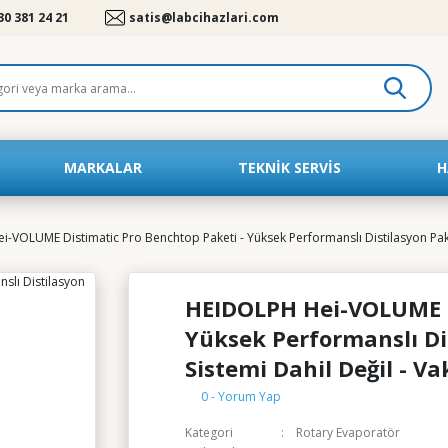
30 381 24 21
satis@labcihazlari.com
MARKALAR
TEKNIK SERVIS
H
-VOLUME Distimatic Pro Benchtop Paketi - Yüksek Performanslı Distilasyon Pake
HEIDOLPH Hei-VOLUME D
Yüksek Performanslı Di
Sistemi Dahil Değil - 
0 - Yorum Yap
Kategori
Rotary Evaporatör