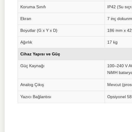
Koruma Sınıfı
IP42 (Su sıç
Ekran
7 inç dokunm
Boyutlar (G x Y x D)
186 mm x 4
Ağırlık
17 kg
Cihaz Yapısı ve Güç
Güç Kaynağı
100–240 V AC 
NiMH batary
Analog Çıkış
Mevcut (pros
Yazıcı Bağlantısı
Opsiyonel 58