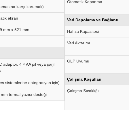
Otomatik Kapanma
ramasına karşı korumalı)
atik ekran
Veri Depolama ve Bağlantı
29 mm x 521 mm
Hafıza Kapasitesi
Veri Aktarımı
GLP Uyumu
adaptör, 4 × AA pil veya şarjlı
a
Çalışma Koşulları
es sistemlerine entegrasyon için)
Çalışma Sıcaklığı
 mm termal yazıcı desteği