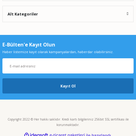
Alt Kategoriler
E-Bülten'e Kayıt Olun
Haber listemize kayıt olarak kampanyalardan, haberdar olabilirsiniz.
Kayıt Ol
Copyright 2022 © Her hakkı saklıdır. Kredi kartı bilgileriniz 256bit SSL sertifikası ile
korunmaktadır.
ideasoft
ile
e-