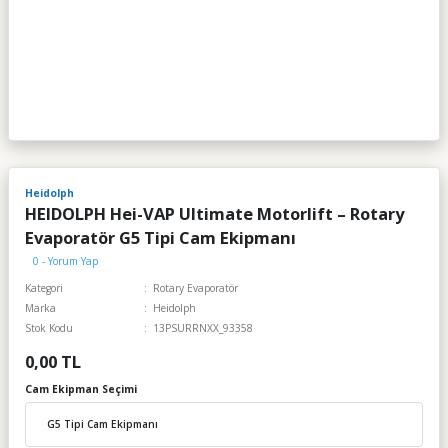
Heidolph
HEIDOLPH Hei-VAP Ultimate Motorlift – Rotary
Evaporatör G5 Tipi Cam Ekipmanı
0 - Yorum Yap
Kategori
Rotary Evaporatör
Marka
Heidolph
Stok Kodu
13PSURRNXX_93358
0,00 TL
Cam Ekipman Seçimi