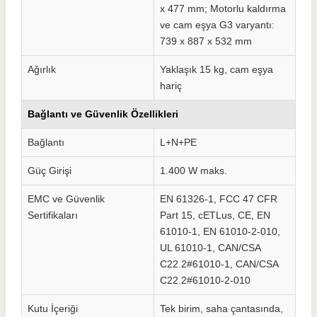
x 477 mm; Motorlu kaldırma
ve cam eşya G3 varyantı:
739 x 887 x 532 mm
Ağırlık
Yaklaşık 15 kg, cam eşya
hariç
Bağlantı ve Güvenlik Özellikleri
Bağlantı
L+N+PE
Güç Girişi
1.400 W maks.
EMC ve Güvenlik
EN 61326-1, FCC 47 CFR
Sertifikaları
Part 15, cETLus, CE, EN
61010-1, EN 61010-2-010,
UL 61010-1, CAN/CSA
C22.2#61010-1, CAN/CSA
C22.2#61010-2-010
Kutu İçeriği
Tek birim, saha çantasında,