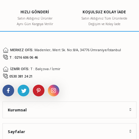
Ürün açıklamasında eksik bilgiler bulunuyor.
HIZLI GÖNDERİ
KOŞULSUZ KOLAY İADE
Ürün bilgilerinde hatalar bulunuyor.
Satın Aldığınız Ürünler
Satın Aldığınız Tüm Ürünlerde
Aynı Gün Kargoya Verilir
Değişim ve Kolay İade
Ürün fiyatı diğer sitelerden daha pahalı.
Bu ürüne benzer farklı alternatifler olmalı.
MERKEZ OFİS:
Madenler, Mert Sk. No:8/A, 34776 Ümraniye/İstanbul
T : 0216 606 06 46
İZMİR OFİS:
T : Balçova / İzmir
Gönder
0530 381 24 21
Kurumsal
Sayfalar