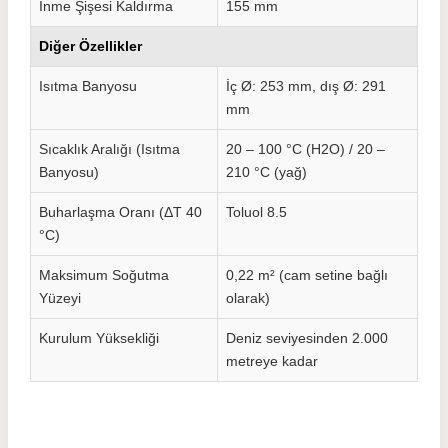
İnme Şişesi Kaldırma
155 mm
Diğer Özellikler
Isıtma Banyosu
İç Ø: 253 mm, dış Ø: 291
mm
Sıcaklık Aralığı (Isıtma
20 – 100 °C (H2O) / 20 –
Banyosu)
210 °C (yağ)
Buharlaşma Oranı (ΔT 40
Toluol 8.5
°C)
Maksimum Soğutma
0,22 m² (cam setine bağlı
Yüzeyi
olarak)
Kurulum Yüksekliği
Deniz seviyesinden 2.000
metreye kadar