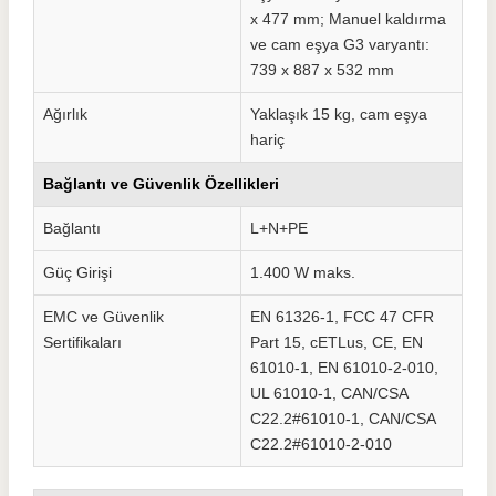
x 477 mm; Manuel kaldırma
ve cam eşya G3 varyantı:
739 x 887 x 532 mm
Ağırlık
Yaklaşık 15 kg, cam eşya
hariç
Bağlantı ve Güvenlik Özellikleri
Bağlantı
L+N+PE
Güç Girişi
1.400 W maks.
EMC ve Güvenlik
EN 61326-1, FCC 47 CFR
Sertifikaları
Part 15, cETLus, CE, EN
61010-1, EN 61010-2-010,
UL 61010-1, CAN/CSA
C22.2#61010-1, CAN/CSA
C22.2#61010-2-010