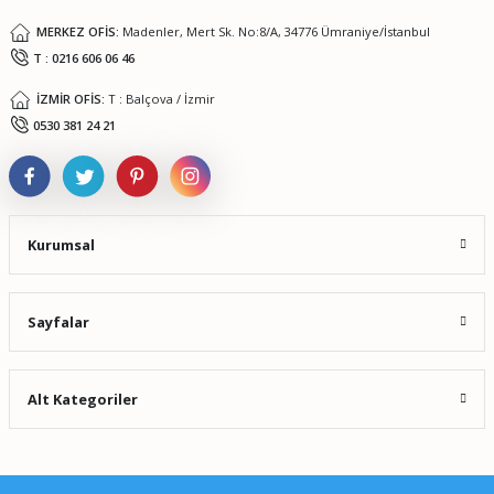
MERKEZ OFİS:
Madenler, Mert Sk. No:8/A, 34776 Ümraniye/İstanbul
T : 0216 606 06 46
İZMİR OFİS:
T : Balçova / İzmir
Gönder
0530 381 24 21
Kurumsal
Sayfalar
Alt Kategoriler