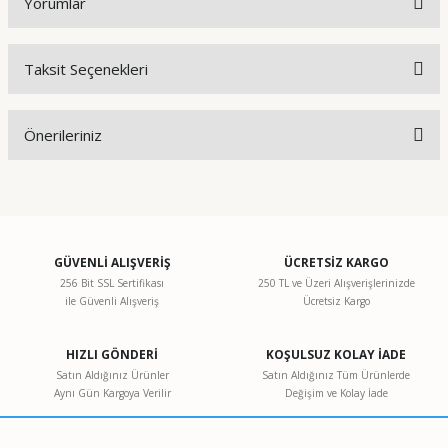
Yorumlar
Taksit Seçenekleri
Bu ürüne ilk yorumu siz yapın!
Önerileriniz
Yorum Yaz
Bu ürünün fiyat bilgisi, resim, ürün açıklamalarında ve diğer
konularda yetersiz gördüğünüz noktaları öneri formunu
kullanarak tarafımıza iletebilirsiniz.
Görüş ve önerileriniz için teşekkür ederiz.
GÜVENLİ ALIŞVERİŞ
ÜCRETSİZ KARGO
256 Bit SSL Sertifikası
250 TL ve Üzeri Alışverişlerinizde
ile Güvenli Alışveriş
Ücretsiz Kargo
Ürün resmi kalitesiz, bozuk veya görüntülenemiyor.
Ürün açıklamasında eksik bilgiler bulunuyor.
HIZLI GÖNDERİ
KOŞULSUZ KOLAY İADE
Ürün bilgilerinde hatalar bulunuyor.
Satın Aldığınız Ürünler
Satın Aldığınız Tüm Ürünlerde
Aynı Gün Kargoya Verilir
Değişim ve Kolay İade
Ürün fiyatı diğer sitelerden daha pahalı.
Bu ürüne benzer farklı alternatifler olmalı.