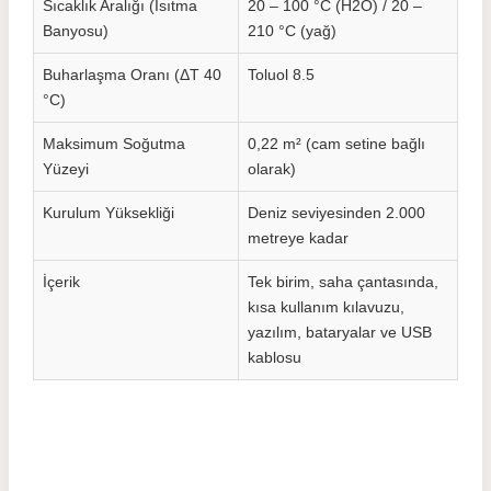
Sıcaklık Aralığı (Isıtma
20 – 100 °C (H2O) / 20 –
Banyosu)
210 °C (yağ)
Buharlaşma Oranı (ΔT 40
Toluol 8.5
°C)
Maksimum Soğutma
0,22 m² (cam setine bağlı
Yüzeyi
olarak)
Kurulum Yüksekliği
Deniz seviyesinden 2.000
metreye kadar
İçerik
Tek birim, saha çantasında,
kısa kullanım kılavuzu,
yazılım, bataryalar ve USB
kablosu