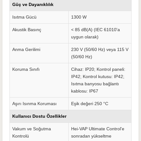
Güç ve Dayanıklılık
Isıtma Gücü
1300 W
Akustik Basınç
< 85 dB(A) (IEC 61010'a
uygun olarak)
Anma Gerilimi
230 V (50/60 Hz) veya 115 V
(50/60 Hz)
Koruma Sınıfı
Cihaz: IP20; Kontrol paneli:
IP42; Kontrol kutusu: IP42;
Isıtma banyosu bağlantı
kablosu: IP67
Aşırı Isınma Koruması
Eşik değeri 250 °C
Kullanıcı Dostu Özellikler
Vakum ve Soğutma
Hei-VAP Ultimate Control'e
Kontrolü
sonradan yükseltme