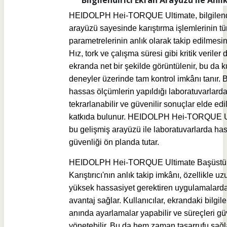
Bilgilendirici Ekran Arayüzü ile Anlı
HEIDOLPH Hei-TORQUE Ultimate, bilgilendi
arayüzü sayesinde karıştırma işlemlerinin t
parametrelerinin anlık olarak takip edilmesin
Hız, tork ve çalışma süresi gibi kritik veriler di
ekranda net bir şekilde görüntülenir, bu da k
deneyler üzerinde tam kontrol imkânı tanır. B
hassas ölçümlerin yapıldığı laboratuvarlard
tekrarlanabilir ve güvenilir sonuçlar elde ed
katkıda bulunur. HEIDOLPH Hei-TORQUE U
bu gelişmiş arayüzü ile laboratuvarlarda ha
güvenliği ön planda tutar.
HEIDOLPH Hei-TORQUE Ultimate Başüstü
Karıştırıcı'nın a
nlık takip imkânı, özellikle uz
yüksek hassasiyet gerektiren uygulamalarda
avantaj sağlar. Kullanıcılar, ekrandaki bilgil
anında ayarlamalar yapabilir ve süreçleri g
yönetebilir. Bu da hem zaman tasarrufu sağ