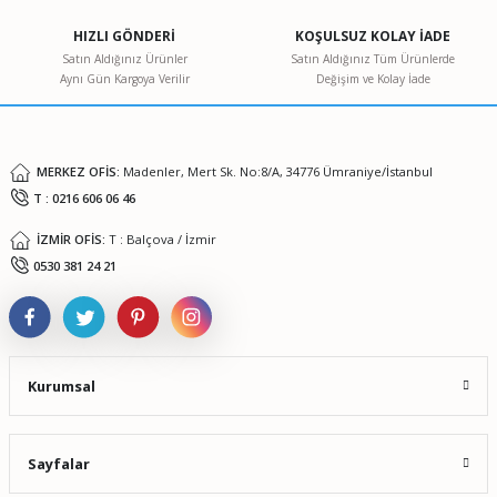
Ürün açıklamasında eksik bilgiler bulunuyor.
HIZLI GÖNDERİ
KOŞULSUZ KOLAY İADE
Ürün bilgilerinde hatalar bulunuyor.
Satın Aldığınız Ürünler
Satın Aldığınız Tüm Ürünlerde
Aynı Gün Kargoya Verilir
Değişim ve Kolay İade
Ürün fiyatı diğer sitelerden daha pahalı.
Bu ürüne benzer farklı alternatifler olmalı.
MERKEZ OFİS:
Madenler, Mert Sk. No:8/A, 34776 Ümraniye/İstanbul
T : 0216 606 06 46
İZMİR OFİS:
T : Balçova / İzmir
Gönder
0530 381 24 21
Kurumsal
Sayfalar