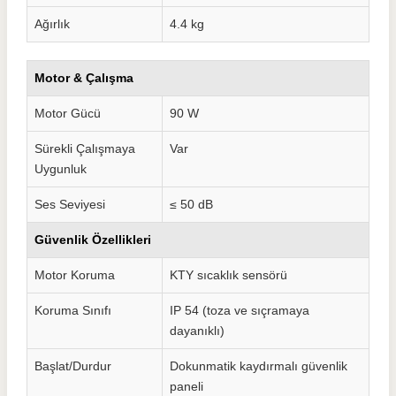
Ağırlık
4.4 kg
Motor & Çalışma
Motor Gücü
90 W
Sürekli Çalışmaya
Var
Uygunluk
Ses Seviyesi
≤ 50 dB
Güvenlik Özellikleri
Motor Koruma
KTY sıcaklık sensörü
Koruma Sınıfı
IP 54 (toza ve sıçramaya
dayanıklı)
Başlat/Durdur
Dokunmatik kaydırmalı güvenlik
paneli