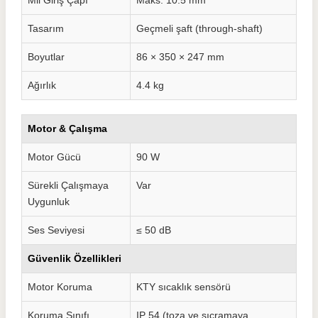
Mil Giriş Çapı
Maks. 10.5 mm
Tasarım
Geçmeli şaft (through-shaft)
Boyutlar
86 × 350 × 247 mm
Ağırlık
4.4 kg
Motor & Çalışma
Motor Gücü
90 W
Sürekli Çalışmaya
Var
Uygunluk
Ses Seviyesi
≤ 50 dB
Güvenlik Özellikleri
Motor Koruma
KTY sıcaklık sensörü
Koruma Sınıfı
IP 54 (toza ve sıçramaya