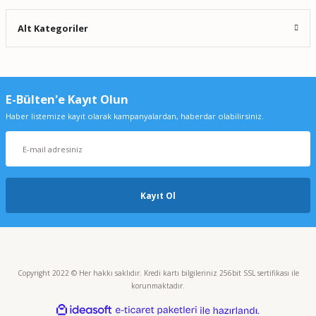
Alt Kategoriler
E-Bülten'e Kayıt Olun
Haber listemize kayıt olarak kampanyalardan, haberdar olabilirsiniz.
Kayıt Ol
Copyright 2022 © Her hakkı saklıdır. Kredi kartı bilgileriniz 256bit SSL sertifikası ile
korunmaktadır.
ideasoft
ile
e-