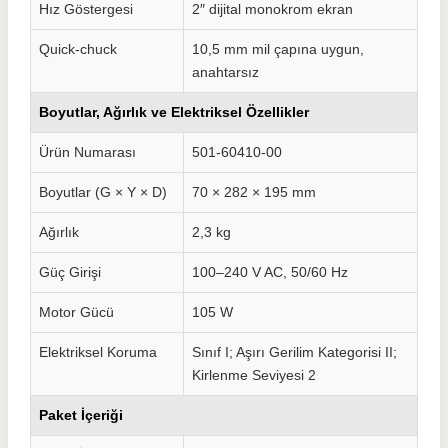
Hız Göstergesi
2″ dijital monokrom ekran
Quick-chuck
10,5 mm mil çapına uygun,
anahtarsız
Boyutlar, Ağırlık ve Elektriksel Özellikler
Ürün Numarası
501-60410-00
Boyutlar (G × Y × D)
70 × 282 × 195 mm
Ağırlık
2,3 kg
Güç Girişi
100–240 V AC, 50/60 Hz
Motor Gücü
105 W
Elektriksel Koruma
Sınıf I; Aşırı Gerilim Kategorisi II;
Kirlenme Seviyesi 2
Paket İçeriği