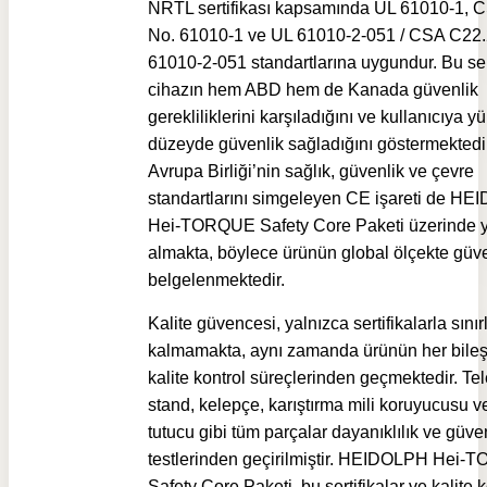
NRTL sertifikası kapsamında UL 61010-1, 
No. 61010-1 ve UL 61010-2-051 / CSA C22.
61010-2-051 standartlarına uygundur. Bu sert
cihazın hem ABD hem de Kanada güvenlik
gerekliliklerini karşıladığını ve kullanıcıya y
düzeyde güvenlik sağladığını göstermektedir
Avrupa Birliği’nin sağlık, güvenlik ve çevre
standartlarını simgeleyen CE işareti de H
Hei-TORQUE Safety Core Paketi üzerinde 
almakta, böylece ürünün global ölçekte güven
belgelenmektedir.
Kalite güvencesi, yalnızca sertifikalarla sınırl
kalmamakta, aynı zamanda ürünün her bileşe
kalite kontrol süreçlerinden geçmektedir. Te
stand, kelepçe, karıştırma mili koruyucusu v
tutucu gibi tüm parçalar dayanıklılık ve güve
testlerinden geçirilmiştir. HEIDOLPH Hei
Safety Core Paketi, bu sertifikalar ve kalite k