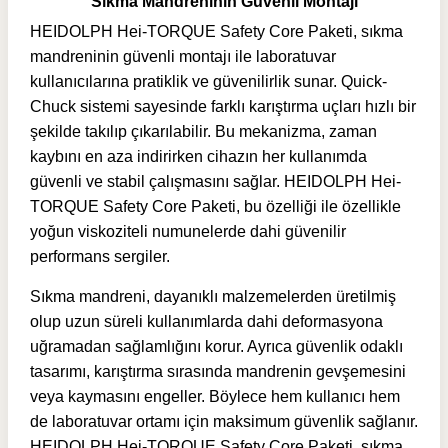
Sıkma Mandreninin Güvenli Montajı
HEIDOLPH Hei-TORQUE Safety Core Paketi, sıkma
mandreninin güvenli montajı ile laboratuvar
kullanıcılarına pratiklik ve güvenilirlik sunar. Quick-
Chuck sistemi sayesinde farklı karıştırma uçları hızlı bir
şekilde takılıp çıkarılabilir. Bu mekanizma, zaman
kaybını en aza indirirken cihazın her kullanımda
güvenli ve stabil çalışmasını sağlar. HEIDOLPH Hei-
TORQUE Safety Core Paketi, bu özelliği ile özellikle
yoğun viskoziteli numunelerde dahi güvenilir
performans sergiler.
Sıkma mandreni, dayanıklı malzemelerden üretilmiş
olup uzun süreli kullanımlarda dahi deformasyona
uğramadan sağlamlığını korur. Ayrıca güvenlik odaklı
tasarımı, karıştırma sırasında mandrenin gevşemesini
veya kaymasını engeller. Böylece hem kullanıcı hem
de laboratuvar ortamı için maksimum güvenlik sağlanır.
HEIDOLPH Hei-TORQUE Safety Core Paketi, sıkma