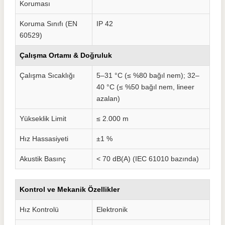
Koruması
Koruma Sınıfı (EN
IP 42
60529)
Çalışma Ortamı & Doğruluk
Çalışma Sıcaklığı
5–31 °C (≤ %80 bağıl nem); 32–
40 °C (≤ %50 bağıl nem, lineer
azalan)
Yükseklik Limit
≤ 2.000 m
Hız Hassasiyeti
±1 %
Akustik Basınç
< 70 dB(A) (IEC 61010 bazında)
Kontrol ve Mekanik Özellikler
Hız Kontrolü
Elektronik