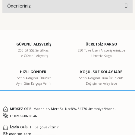
Önerileriniz
Yorum Yaz
Bu ürünün fiyat bilgisi, resim, ürün açıklamalarında ve diğer
konularda yetersiz gördüğünüz noktaları öneri formunu
kullanarak tarafımıza iletebilirsiniz.
Görüş ve önerileriniz için teşekkür ederiz.
GÜVENLİ ALIŞVERİŞ
ÜCRETSİZ KARGO
256 Bit SSL Sertifikası
250 TL ve Üzeri Alışverişlerinizde
ile Güvenli Alışveriş
Ücretsiz Kargo
Ürün resmi kalitesiz, bozuk veya görüntülenemiyor.
Ürün açıklamasında eksik bilgiler bulunuyor.
HIZLI GÖNDERİ
KOŞULSUZ KOLAY İADE
Ürün bilgilerinde hatalar bulunuyor.
Satın Aldığınız Ürünler
Satın Aldığınız Tüm Ürünlerde
Aynı Gün Kargoya Verilir
Değişim ve Kolay İade
Ürün fiyatı diğer sitelerden daha pahalı.
Bu ürüne benzer farklı alternatifler olmalı.
MERKEZ OFİS:
Madenler, Mert Sk. No:8/A, 34776 Ümraniye/İstanbul
T : 0216 606 06 46
İZMİR OFİS:
T : Balçova / İzmir
Gönder
0530 381 24 21