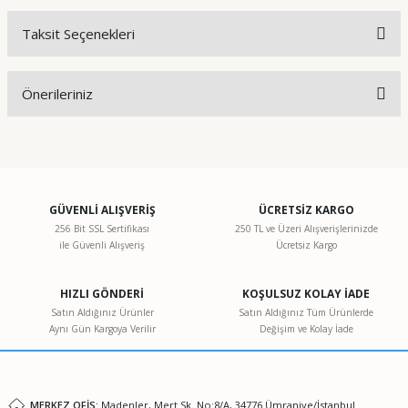
Taksit Seçenekleri
Bu ürüne ilk yorumu siz yapın!
Önerileriniz
Yorum Yaz
Bu ürünün fiyat bilgisi, resim, ürün açıklamalarında ve diğer
konularda yetersiz gördüğünüz noktaları öneri formunu
kullanarak tarafımıza iletebilirsiniz.
Görüş ve önerileriniz için teşekkür ederiz.
GÜVENLİ ALIŞVERİŞ
ÜCRETSİZ KARGO
256 Bit SSL Sertifikası
250 TL ve Üzeri Alışverişlerinizde
ile Güvenli Alışveriş
Ücretsiz Kargo
Ürün resmi kalitesiz, bozuk veya görüntülenemiyor.
Ürün açıklamasında eksik bilgiler bulunuyor.
HIZLI GÖNDERİ
KOŞULSUZ KOLAY İADE
Ürün bilgilerinde hatalar bulunuyor.
Satın Aldığınız Ürünler
Satın Aldığınız Tüm Ürünlerde
Aynı Gün Kargoya Verilir
Değişim ve Kolay İade
Ürün fiyatı diğer sitelerden daha pahalı.
Bu ürüne benzer farklı alternatifler olmalı.
MERKEZ OFİS:
Madenler, Mert Sk. No:8/A, 34776 Ümraniye/İstanbul