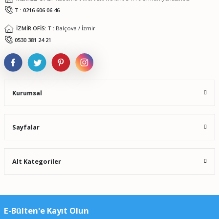
T : 0216 606 06 46
İZMİR OFİS:
T : Balçova / İzmir
Gönder
0530 381 24 21
Kurumsal
Sayfalar
Alt Kategoriler
E-Bülten'e Kayıt Olun