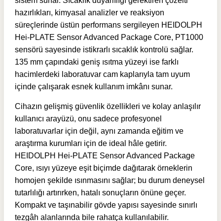
sistem sunar. Sıcaklık duyarlılığı gerektiren çözelti
hazırlıkları, kimyasal analizler ve reaksiyon
süreçlerinde üstün performans sergileyen HEIDOLPH
Hei-PLATE Sensor Advanced Package Core, PT1000
sensörü sayesinde istikrarlı sıcaklık kontrolü sağlar.
135 mm çapındaki geniş ısıtma yüzeyi ise farklı
hacimlerdeki laboratuvar cam kaplarıyla tam uyum
içinde çalışarak esnek kullanım imkânı sunar.
Cihazın gelişmiş güvenlik özellikleri ve kolay anlaşılır
kullanıcı arayüzü, onu sadece profesyonel
laboratuvarlar için değil, aynı zamanda eğitim ve
araştırma kurumları için de ideal hâle getirir.
HEIDOLPH Hei-PLATE Sensor Advanced Package
Core, ısıyı yüzeye eşit biçimde dağıtarak örneklerin
homojen şekilde ısınmasını sağlar; bu durum deneysel
tutarlılığı artırırken, hatalı sonuçların önüne geçer.
Kompakt ve taşınabilir gövde yapısı sayesinde sınırlı
tezgâh alanlarında bile rahatça kullanılabilir.