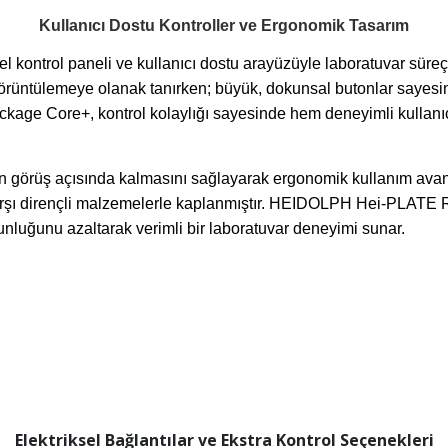
Kullanıcı Dostu Kontroller ve Ergonomik Tasarım
trol paneli ve kullanıcı dostu arayüzüyle laboratuvar süreçleri
 görüntülemeye olanak tanırken; büyük, dokunsal butonlar sayesi
kage Core+, kontrol kolaylığı sayesinde hem deneyimli kullanıc
dan görüş açısında kalmasını sağlayarak ergonomik kullanım av
karşı dirençli malzemelerle kaplanmıştır. HEIDOLPH Hei-PLATE 
unluğunu azaltarak verimli bir laboratuvar deneyimi sunar.
Elektriksel Bağlantılar ve Ekstra Kontrol Seçenekleri