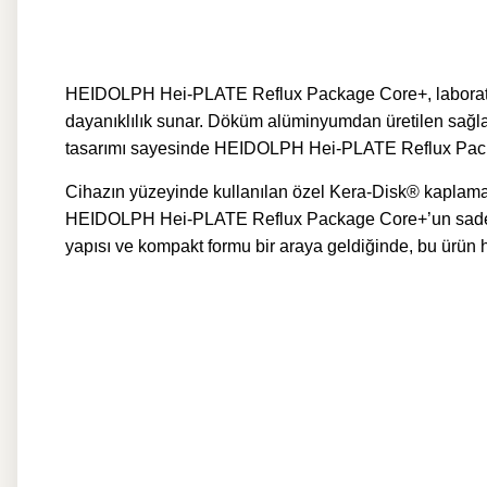
HEIDOLPH Hei-PLATE Reflux Package Core+, laboratuvar
dayanıklılık sunar. Döküm alüminyumdan üretilen sağla
tasarımı sayesinde HEIDOLPH Hei-PLATE Reflux Package C
Cihazın yüzeyinde kullanılan özel Kera-Disk® kaplama, 
HEIDOLPH Hei-PLATE Reflux Package Core+’un sade ama 
yapısı ve kompakt formu bir araya geldiğinde, bu ürü