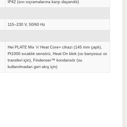
IP42 (sıvı sıçramalarına karşı dayanıklı)
115–230 V, 50/60 Hz
Hei PLATE Mix ’n’ Heat Core+ cihazı (145 mm çaplı),
Pt1000 sıcaklık sensörü, Heat-On blok (ısı banyosuz ısı
transferi için), Findenser™ kondansör (su
kullanılmadan geri akış için)