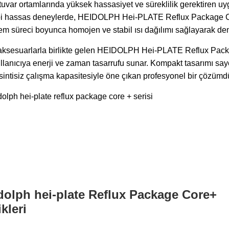
 ortamlarında yüksek hassasiyet ve süreklilik gerektiren uyg
gibi hassas deneylerde, HEIDOLPH Hei-PLATE Reflux Package Cor
lem süreci boyunca homojen ve stabil ısı dağılımı sağlayarak den
aksesuarlarla birlikte gelen HEIDOLPH Hei-PLATE Reflux Packa
 kullanıcıya enerji ve zaman tasarrufu sunar. Kompakt tasarımı s
intisiz çalışma kapasitesiyle öne çıkan profesyonel bir çözümdü