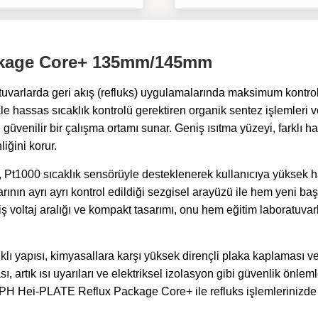
ckage Core+ 135mm/145mm
rlarda geri akış (refluks) uygulamalarında maksimum kontrol
ikle hassas sıcaklık kontrolü gerektiren organik sentez işlemle
üvenilir bir çalışma ortamı sunar. Geniş ısıtma yüzeyi, farklı
iğini korur.
mi, Pt1000 sıcaklık sensörüyle desteklenerek kullanıcıya yüksek
rının ayrı ayrı kontrol edildiği sezgisel arayüzü ile hem yeni baş
iş voltaj aralığı ve kompakt tasarımı, onu hem eğitim laboratuva
apısı, kimyasallara karşı yüksek dirençli plaka kaplaması ve 
rtık ısı uyarıları ve elektriksel izolasyon gibi güvenlik önleml
PH Hei-PLATE Reflux Package Core+ ile refluks işlemlerinizde ha