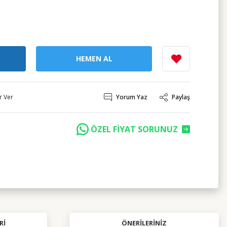
HEMEN AL
r Ver
Yorum Yaz
Paylaş
ÖZEL FİYAT SORUNUZ
RI
ÖNERILERINIZ