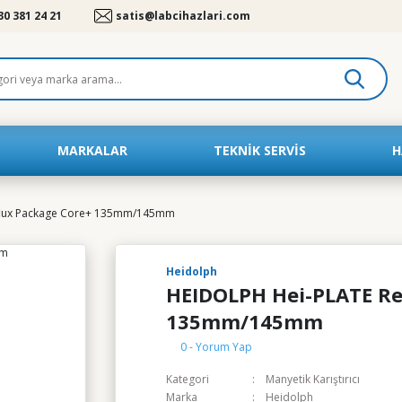
30 381 24 21
satis@labcihazlari.com
MARKALAR
TEKNIK SERVIS
H
flux Package Core+ 135mm/145mm
Heidolph
HEIDOLPH Hei-PLATE Re
135mm/145mm
0 - Yorum Yap
Kategori
Manyetik Karıştırıcı
Marka
Heidolph