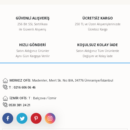
konularda yetersiz gördüğünüz noktaları öneri formunu
kullanarak tarafımıza iletebilirsiniz.
Görüş ve önerileriniz için teşekkür ederiz.
GÜVENLİ ALIŞVERİŞ
ÜCRETSİZ KARGO
256 Bit SSL Sertifikası
250 TL ve Üzeri Alışverişlerinizde
ile Güvenli Alışveriş
Ücretsiz Kargo
Ürün resmi kalitesiz, bozuk veya görüntülenemiyor.
Ürün açıklamasında eksik bilgiler bulunuyor.
HIZLI GÖNDERİ
KOŞULSUZ KOLAY İADE
Ürün bilgilerinde hatalar bulunuyor.
Satın Aldığınız Ürünler
Satın Aldığınız Tüm Ürünlerde
Aynı Gün Kargoya Verilir
Değişim ve Kolay İade
Ürün fiyatı diğer sitelerden daha pahalı.
Bu ürüne benzer farklı alternatifler olmalı.
MERKEZ OFİS:
Madenler, Mert Sk. No:8/A, 34776 Ümraniye/İstanbul
T : 0216 606 06 46
İZMİR OFİS:
T : Balçova / İzmir
Gönder
0530 381 24 21