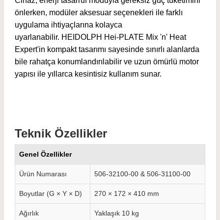
Cihaz, enerji tasarruf moduyla gereksiz güç tüketimini
önlerken, modüler aksesuar seçenekleri ile farklı
uygulama ihtiyaçlarına kolayca
uyarlanabilir.
HEIDOLPH Hei-PLATE Mix 'n' Heat
Expert'in k
ompakt tasarımı sayesinde sınırlı alanlarda
bile rahatça konumlandırılabilir ve uzun ömürlü motor
yapısı ile yıllarca kesintisiz kullanım sunar.
Teknik Özellikler
Genel Özellikler
Ürün Numarası
506-32100-00 & 506-31100-00
Boyutlar (G × Y × D)
270 × 172 × 410 mm
Ağırlık
Yaklaşık 10 kg