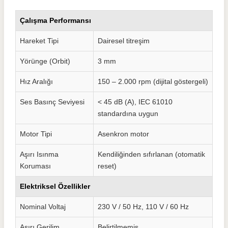
Çalışma Performansı
Hareket Tipi
Dairesel titreşim
Yörünge (Orbit)
3 mm
Hız Aralığı
150 – 2.000 rpm (dijital göstergeli)
Ses Basınç Seviyesi
< 45 dB (A), IEC 61010
standardına uygun
Motor Tipi
Asenkron motor
Aşırı Isınma
Kendiliğinden sıfırlanan (otomatik
Koruması
reset)
Elektriksel Özellikler
Nominal Voltaj
230 V / 50 Hz, 110 V / 60 Hz
Aşırı Gerilim
Belirtilmemiş