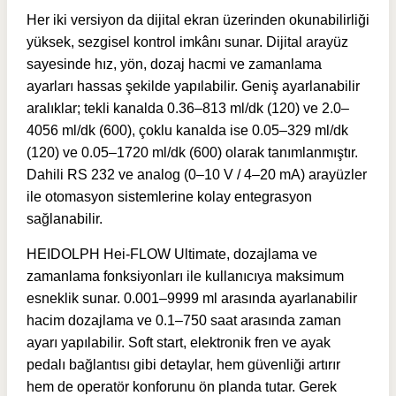
Her iki versiyon da dijital ekran üzerinden okunabilirliği
yüksek, sezgisel kontrol imkânı sunar. Dijital arayüz
sayesinde hız, yön, dozaj hacmi ve zamanlama
ayarları hassas şekilde yapılabilir. Geniş ayarlanabilir
aralıklar; tekli kanalda 0.36–813 ml/dk (120) ve 2.0–
4056 ml/dk (600), çoklu kanalda ise 0.05–329 ml/dk
(120) ve 0.05–1720 ml/dk (600) olarak tanımlanmıştır.
Dahili RS 232 ve analog (0–10 V / 4–20 mA) arayüzler
ile otomasyon sistemlerine kolay entegrasyon
sağlanabilir.
HEIDOLPH Hei-FLOW Ultimate, dozajlama ve
zamanlama fonksiyonları ile kullanıcıya maksimum
esneklik sunar. 0.001–9999 ml arasında ayarlanabilir
hacim dozajlama ve 0.1–750 saat arasında zaman
ayarı yapılabilir. Soft start, elektronik fren ve ayak
pedalı bağlantısı gibi detaylar, hem güvenliği artırır
hem de operatör konforunu ön planda tutar. Gerek