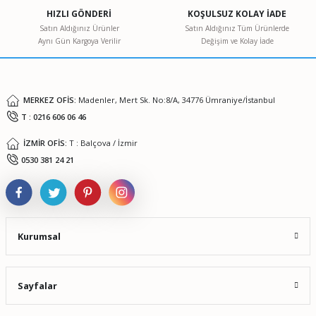
Ürün açıklamasında eksik bilgiler bulunuyor.
HIZLI GÖNDERİ
KOŞULSUZ KOLAY İADE
Ürün bilgilerinde hatalar bulunuyor.
Satın Aldığınız Ürünler
Satın Aldığınız Tüm Ürünlerde
Aynı Gün Kargoya Verilir
Değişim ve Kolay İade
Ürün fiyatı diğer sitelerden daha pahalı.
Bu ürüne benzer farklı alternatifler olmalı.
MERKEZ OFİS:
Madenler, Mert Sk. No:8/A, 34776 Ümraniye/İstanbul
T : 0216 606 06 46
İZMİR OFİS:
T : Balçova / İzmir
Gönder
0530 381 24 21
Kurumsal
Sayfalar