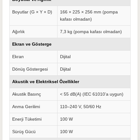
Boyutlar (G × Y × D)
166 × 225 × 256 mm (pompa
kafası olmadan)
Ağırlık
7,3 kg (pompa kafası olmadan)
Ekran ve Gösterge
Ekran
Dijital
Dönüş Göstergesi
Dijital
Akustik ve Elektriksel Özellikler
Akustik Basınç
< 55 dB(A) (IEC 61010’a uygun)
Anma Gerilimi
110–240 V, 50/60 Hz
Enerji Tüketimi
100 W
Sürüş Gücü
100 W