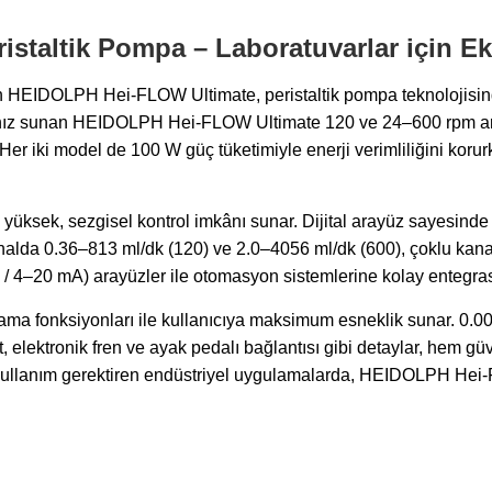
staltik Pompa – Laboratuvarlar için 
çıkan HEIDOLPH Hei-FLOW Ultimate, peristaltik pompa teknolojisi
sı hız sunan HEIDOLPH Hei-FLOW Ultimate 120 ve 24–600 rpm a
r iki model de 100 W güç tüketimiyle enerji verimliliğini korurk
iği yüksek, sezgisel kontrol imkânı sunar. Dijital arayüz sayesi
li kanalda 0.36–813 ml/dk (120) ve 2.0–4056 ml/dk (600), çoklu k
 / 4–20 mA) arayüzler ile otomasyon sistemlerine kolay entegras
fonksiyonları ile kullanıcıya maksimum esneklik sunar. 0.00
t, elektronik fren ve ayak pedalı bağlantısı gibi detaylar, hem g
 kullanım gerektiren endüstriyel uygulamalarda, HEIDOLPH Hei-