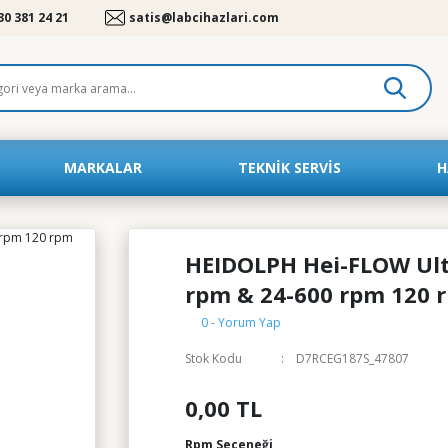
30 381 24 21
satis@labcihazlari.com
MARKALAR
TEKNIK SERVIS
H
HEIDOLPH Hei-FLOW Ult
rpm & 24-600 rpm 120 
0 - Yorum Yap
Stok Kodu
D7RCEG187S_47807
0,00 TL
Rpm Seçeneği