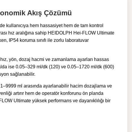
Ekonomik Akış Çözümü
nde kullanıcıya hem hassasiyet hem de tam kontrol
rası hız aralığına sahip HEIDOLPH Hei-FLOW Ultimate
en, IP54 koruma sınıfı ile zorlu laboratuvar
nde hız, yön, dozaj hacmi ve zamanlama ayarları hassas
analda ise 0.05–329 ml/dk (120) ve 0.05–1720 ml/dk (600)
yon sağlanabilir.
1–9999 ml arasında ayarlanabilir hacim dozajlama ve
üvenliği artırır hem de operatör konforunu ön planda
FLOW Ultimate yüksek performans ve dayanıklılığı bir