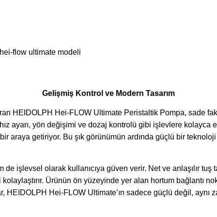
Gelişmiş Kontrol ve Modern Tasarım
ndıran HEIDOLPH Hei-FLOW Ultimate Peristaltik Pompa, sade fak
k hız ayarı, yön değişimi ve dozaj kontrolü gibi işlevlere kolayca 
ü bir araya getiriyor. Bu şık görünümün ardında güçlü bir tekno
şlevsel olarak kullanıcıya güven verir. Net ve anlaşılır tuş tak
yi kolaylaştırır. Ürünün ön yüzeyinde yer alan hortum bağlantı no
lar, HEIDOLPH Hei-FLOW Ultimate’ın sadece güçlü değil, aynı z