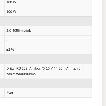
100 W
100 W
2.0-4056 ml/dak
-
±2 %
Dijital: RS 232,
Analog: (0-10 V / 4-20 mA) hız, yön,
başlatma/durdurma
Evet