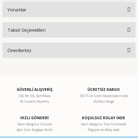
Yorumlar
Taksit Seçenekleri
Bu ürüne ilk yorumu siz yapın!
Önerileriniz
Yorum Yaz
Bu ürünün fiyat bilgisi, resim, ürün açıklamalarında ve diğer
konularda yetersiz gördüğünüz noktaları öneri formunu
kullanarak tarafımıza iletebilirsiniz.
Görüş ve önerileriniz için teşekkür ederiz.
GÜVENLİ ALIŞVERİŞ
ÜCRETSİZ KARGO
256 Bit SSL Sertifikası
250 TL ve Üzeri Alışverişlerinizde
ile Güvenli Alışveriş
Ücretsiz Kargo
Ürün resmi kalitesiz, bozuk veya görüntülenemiyor.
Ürün açıklamasında eksik bilgiler bulunuyor.
HIZLI GÖNDERİ
KOŞULSUZ KOLAY İADE
Ürün bilgilerinde hatalar bulunuyor.
Satın Aldığınız Ürünler
Satın Aldığınız Tüm Ürünlerde
Aynı Gün Kargoya Verilir
Değişim ve Kolay İade
Ürün fiyatı diğer sitelerden daha pahalı.