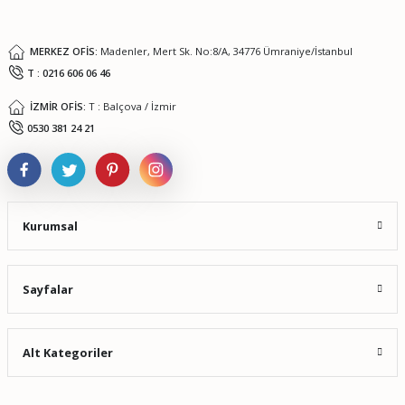
Bu ürüne benzer farklı alternatifler olmalı.
MERKEZ OFİS:
Madenler, Mert Sk. No:8/A, 34776 Ümraniye/İstanbul
T : 0216 606 06 46
İZMİR OFİS:
T : Balçova / İzmir
Gönder
0530 381 24 21
Kurumsal
Sayfalar
Alt Kategoriler