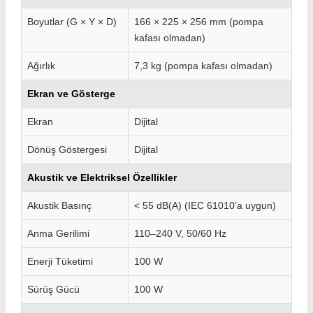
Boyutlar (G × Y × D)
166 × 225 × 256 mm (pompa
kafası olmadan)
Ağırlık
7,3 kg (pompa kafası olmadan)
Ekran ve Gösterge
Ekran
Dijital
Dönüş Göstergesi
Dijital
Akustik ve Elektriksel Özellikler
Akustik Basınç
< 55 dB(A) (IEC 61010’a uygun)
Anma Gerilimi
110–240 V, 50/60 Hz
Enerji Tüketimi
100 W
Sürüş Gücü
100 W