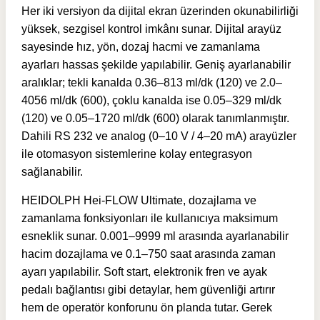
Her iki versiyon da dijital ekran üzerinden okunabilirliği
yüksek, sezgisel kontrol imkânı sunar. Dijital arayüz
sayesinde hız, yön, dozaj hacmi ve zamanlama
ayarları hassas şekilde yapılabilir. Geniş ayarlanabilir
aralıklar; tekli kanalda 0.36–813 ml/dk (120) ve 2.0–
4056 ml/dk (600), çoklu kanalda ise 0.05–329 ml/dk
(120) ve 0.05–1720 ml/dk (600) olarak tanımlanmıştır.
Dahili RS 232 ve analog (0–10 V / 4–20 mA) arayüzler
ile otomasyon sistemlerine kolay entegrasyon
sağlanabilir.
HEIDOLPH Hei-FLOW Ultimate, dozajlama ve
zamanlama fonksiyonları ile kullanıcıya maksimum
esneklik sunar. 0.001–9999 ml arasında ayarlanabilir
hacim dozajlama ve 0.1–750 saat arasında zaman
ayarı yapılabilir. Soft start, elektronik fren ve ayak
pedalı bağlantısı gibi detaylar, hem güvenliği artırır
hem de operatör konforunu ön planda tutar. Gerek